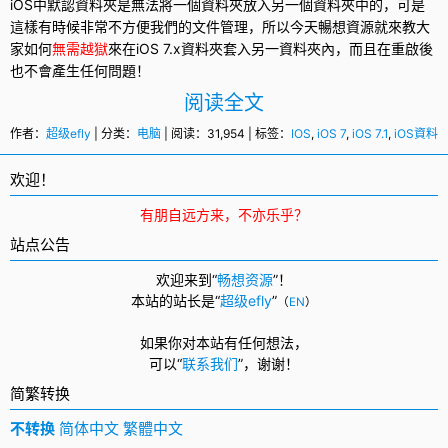
iOS中默認資料夾是無法將一個資料夾放入另一個資料夾中的，可是
這樣有時候非常不方便我們的文件管理，所以今天暢想資源就來教大
家如何
無需越獄
來在
iOS 7
.x資料夾套入另一資料夾內，而且在重啟後
也不會產生任何問題！
阅读全文
作者：
超级efly
| 分类：
电脑
| 阅读：31,954 | 标签：
IOS
,
iOS 7
,
iOS 7.1
,
iOS資料
欢迎！
有朋自远方来，不亦乐乎？
站点公告
欢迎来到“
畅想资源
”！
本站的站长是“
超级efly
”
（
EN
）
如果你对本站有任何想法，
可以
“
联系我们
”，
谢谢！
简繁转换
不转换
简体中文
繁體中文