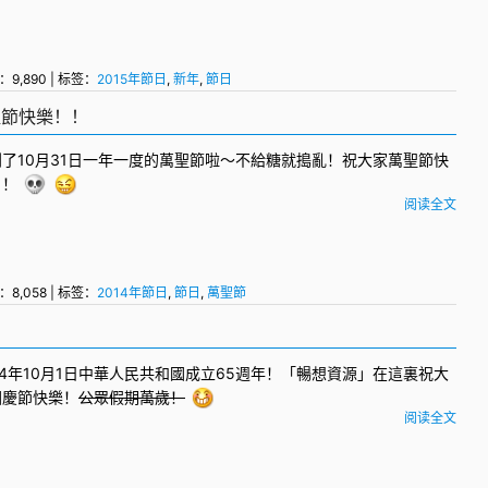
：9,890 | 标签：
2015年節日
,
新年
,
節日
聖節快樂！！
了10月31日一年一度的
萬聖節
啦～不給糖就搗亂！祝大家萬聖節快
！！
阅读全文
：8,058 | 标签：
2014年節日
,
節日
,
萬聖節
14年10月1日中華人民共和國成立65週年！「暢想資源」在這裏祝大
國慶節
快樂！
公眾假期萬歲！
阅读全文