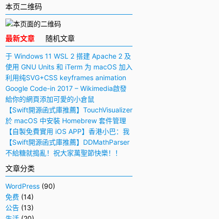
本页二维码
最新文章
随机文章
于 Windows 11 WSL 2 搭建 Apache 2 及
PHP 7 开发环境
使用 GNU Units 和 iTerm 为 macOS 加入
快捷多功能计算器
利用纯SVG+CSS keyframes animation
动画实现手写毛笔字（书法）效果
Google Code-in 2017 – Wikimedia啟發
與感想
給你的網頁添加可愛的小倉鼠
【Swift開源函式庫推薦】TouchVisualizer
– 於屏幕上顯示你所觸摸的位置
於 macOS 中安裝 Homebrew 套件管理
工具
【自製免費實用 iOS APP】香港小巴：我
要下車！
【Swift開源函式庫推薦】DDMathParser
– 通過文字表達式（算式）計算結果
不給糖就搗亂！祝大家萬聖節快樂！！
文章分类
WordPress
(90)
免费
(14)
公告
(13)
生活
(20)