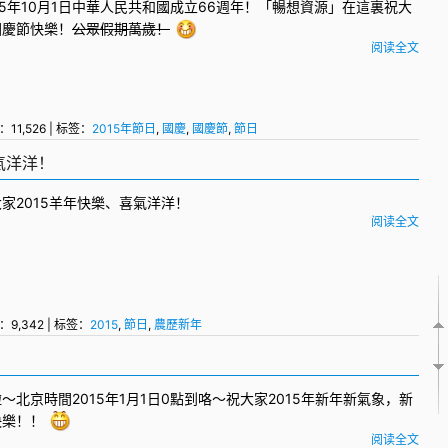
15年10月1日中華人民共和國成立66週年！「暢想資源」在這裏祝大
國慶節
快樂！
公眾假期萬歲！
阅读全文
：11,526 | 标签：
2015年節日
,
國慶
,
國慶節
,
節日
氣洋洋！
家2015羊年快樂、喜氣洋洋！
阅读全文
：9,342 | 标签：
2015
,
節日
,
農歷新年
～北京時間2015年1月1日0點到咯～祝大家2015年
新年
新氣象，新
快樂！！
阅读全文