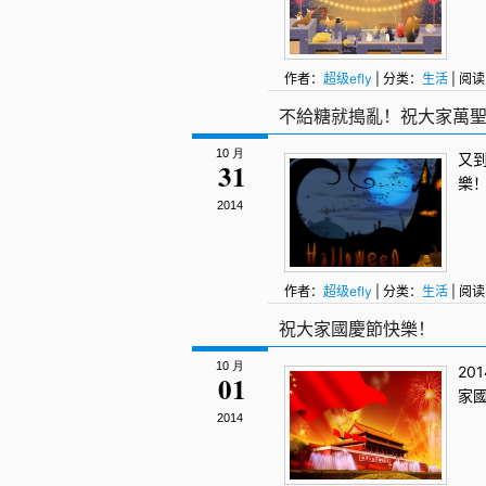
作者：
超级efly
| 分类：
生活
| 阅读
不給糖就搗亂！祝大家萬
10 月
又到
31
樂
2014
作者：
超级efly
| 分类：
生活
| 阅读
祝大家國慶節快樂！
10 月
20
01
家
2014