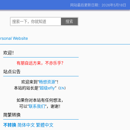
网站最后更新日期：2026年5月18日
rsonal Website
欢迎！
有朋自远方来，不亦乐乎？
站点公告
欢迎来到“
畅想资源
”！
本站的站长是“
超级efly
”
（
EN
）
如果你对本站有任何想法，
可以
“
联系我们
”，
谢谢！
简繁转换
不转换
简体中文
繁體中文