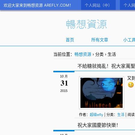
欢迎大家来到畅想资源 AREFLY.COM！
个人网站（中）
个人网
首页
所有文章
小工
当前位置：
畅想资源
›
分类
›
生活
不給糖就搗亂！祝大家萬
10 月
又到
31
2015
作者：
超级efly
| 分类：
生活
| 阅读
祝大家國慶節快樂！