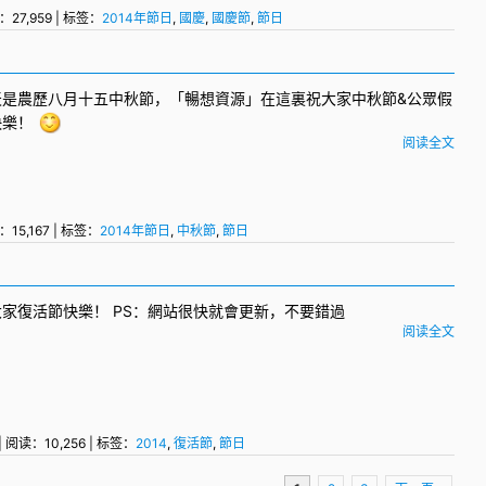
：27,959 | 标签：
2014年節日
,
國慶
,
國慶節
,
節日
天是農歷八月十五
中秋節
，「暢想資源」在這裏祝大家中秋節&公眾假
快樂！
阅读全文
：15,167 | 标签：
2014年節日
,
中秋節
,
節日
大家復活節快樂！ PS：網站很快就會更新，不要錯過
阅读全文
| 阅读：10,256 | 标签：
2014
,
復活節
,
節日