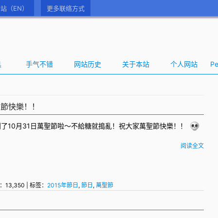
站（EN）
更多联络方式
具
手气不错
网站历史
关于本站
个人网站
Pe
聖節快樂！！
了10月31日
萬聖節
啦～不給糖就搗亂！祝大家萬聖節快樂！！
阅读全文
：13,350 | 标签：
2015年節日
,
節日
,
萬聖節