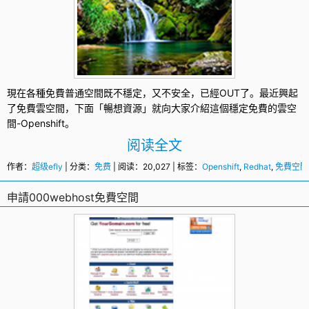
現在各種免費普通空間既不穩定，又不安全，已經OUT了。最近興起
了
免費雲空間
，下面「暢想資源」就向大家介紹這個穩定免費的雲空
間-
Openshift
。
阅读全文
作者：
超级efly
| 分类：
免费
| 阅读：20,027 | 标签：
Openshift
,
Redhat
,
免費空間
申請000webhost免費空間