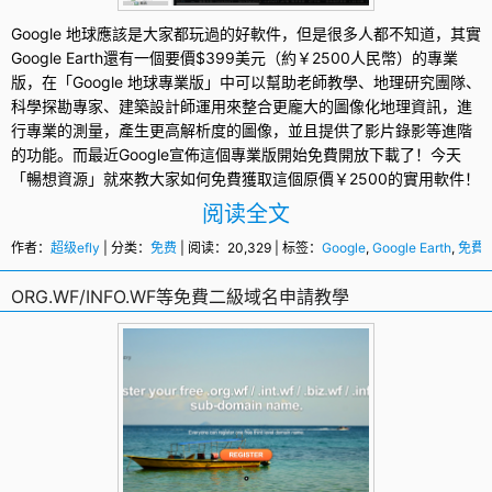
Google
地球應該是大家都玩過的好軟件，但是很多人都不知道，其實
Google Earth
還有一個要價$399美元（約￥2500人民幣）的專業
版，在「Google 地球專業版」中可以幫助老師教學、地理研究團隊、
科學探勘專家、建築設計師運用來整合更龐大的圖像化地理資訊，進
行專業的測量，產生更高解析度的圖像，並且提供了影片錄影等進階
的功能。而最近Google宣佈這個專業版開始
免費
開放下載了！今天
「暢想資源」就來教大家如何免費獲取這個原價￥2500的實用軟件！
阅读全文
作者：
超级efly
| 分类：
免费
| 阅读：20,329 | 标签：
Google
,
Google Earth
,
免費
,
ORG.WF/INFO.WF等免費二級域名申請教學