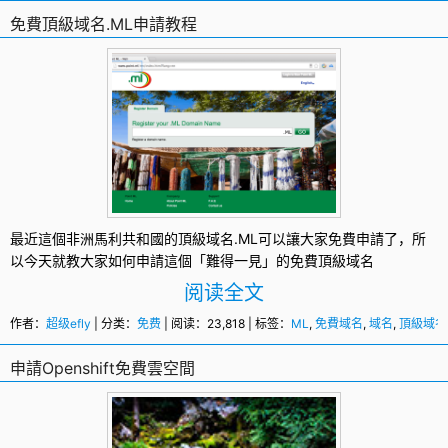
免費頂級域名.ML申請教程
最近這個非洲馬利共和國的
頂級域名
.
ML
可以讓大家免費申請了，所
以今天就教大家如何申請這個「難得一見」的免費頂級
域名
阅读全文
作者：
超级efly
| 分类：
免费
| 阅读：23,818 | 标签：
ML
,
免費域名
,
域名
,
頂級域名
申請Openshift免費雲空間