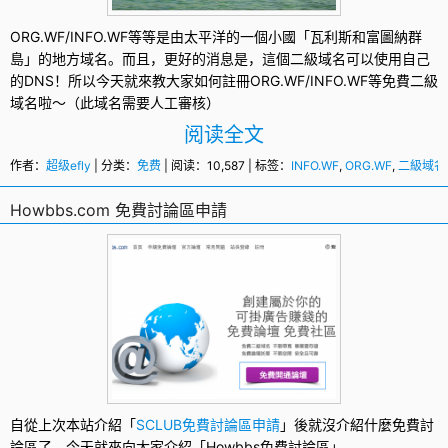
ORG.WF
/
INFO.WF
等等是由太平洋的一個小國「瓦利斯和富圖納群
島」的地方域名。而且，更好的消息是，這個
二級域名
可以使用自己
的DNS！所以今天就來教大家如何註冊ORG.WF/INFO.WF等
免費二級
域名
啦～（此域名需要人工審核）
阅读全文
作者：
超级efly
| 分类：
免费
| 阅读：10,587 | 标签：
INFO.WF
,
ORG.WF
,
二級域名
Howbbs.com 免費討論區申請
自從上次本站介紹「
SCLUB免費討論區申請
」後就沒介紹什麼
免費討
論區
了，今天就來向大家介紹「
Howbbs
免費討論區
」