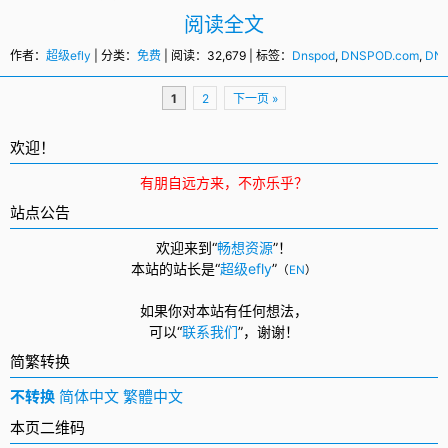
阅读全文
作者：
超级efly
| 分类：
免费
| 阅读：32,679 | 标签：
Dnspod
,
DNSPOD.com
,
DN
页
1
2
下一页 »
面
导
欢迎！
航
有朋自远方来，不亦乐乎？
站点公告
欢迎来到“
畅想资源
”！
本站的站长是“
超级efly
”
（
EN
）
如果你对本站有任何想法，
可以
“
联系我们
”，
谢谢！
简繁转换
不转换
简体中文
繁體中文
本页二维码