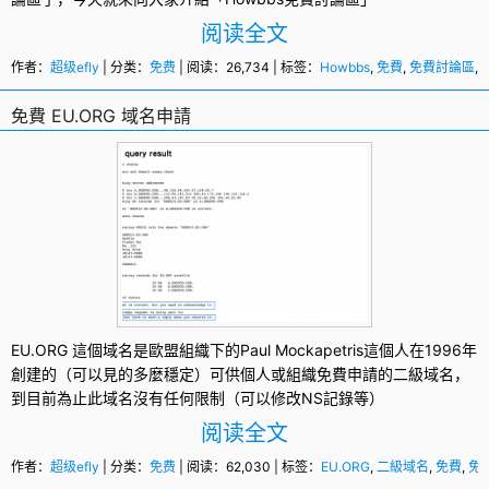
阅读全文
作者：
超级efly
| 分类：
免费
| 阅读：26,734 | 标签：
Howbbs
,
免費
,
免費討論區
,
免費 EU.ORG 域名申請
EU.ORG
這個域名是歐盟組織下的Paul Mockapetris這個人在1996年
創建的（可以見的多麼穩定）可供個人或組織
免費
申請的
二級域名
，
到目前為止此域名沒有任何限制（可以修改NS記錄等）
阅读全文
作者：
超级efly
| 分类：
免费
| 阅读：62,030 | 标签：
EU.ORG
,
二級域名
,
免費
,
免