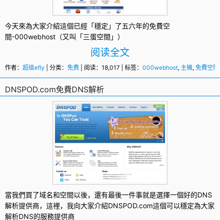
今天來為大家介紹這個已經「穩定」了五六年的
免費空
間
-
000webhost
（又叫「三蛋空間」）
阅读全文
作者：
超级efly
| 分类：
免费
| 阅读：18,017 | 标签：
000webhost
,
主機
,
免費空間
DNSPOD.com免費DNS解析
當我們買了域名和空間以後，還有最後一件事就是選擇一個好的
DNS
解析
提供商，這裡，我向大家介紹
DNSPOD.com
這個可以穩定為大家
解析DNS的服務提供商