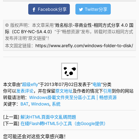
Facebook分享
Twitter分享
© 版权声明：本文章采用“
姓名标示-非商业性-相同方式分享 4.0 国
际（CC BY-NC-SA 4.0）
”于“
畅想资源
”发布，转载时须以相同方式
发布并注明“
原文链接
”！
本文固定链接：
https://www.arefly.com/windows-folder-to-disk/
本文章由“
超级efly
”于2013年07月02日发表于“
电脑
”分类
你可以
发表评论
，并在保留
原文地址
及作者的情况下
引用
到你的网站
转载请注明：
Windows掛載文件夾至分區小工具 | 畅想资源
关键字：
BAT
,
Windows
,
系統
[上一篇]
解決HTML頁面中文亂碼問題
[下一篇]
在綫Flash轉HTML5小工具（由Google提供）
您可能还会对这些文章感兴趣！