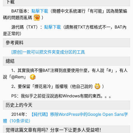
下載
BAT版本：
點擊下載
（簡體中文
系統
運行「有可能」因為簡繁編
碼的問題而亂碼
）
源代碼（TXT）：
點擊下載
（請無視TXT方框格式不一，BAT內
是正常的）
參考資料
[原创]一款可以把文件夹变成分区的工具
總結
1、其實我搞不懂BAT注釋到底要使用什麼，有人說「#」，有人
說「@Rem」
2、要保留「煙花易冷」版權哦（他自己說的
）
PS：我似乎之前從沒說過和
Windows
有關的東西。。。
历史上的今天
2014年：
【純代碼】移除WordPress中的Google Open Sans字
體（10条评论）
觉得这篇文章有用吗？分享一下让更多人受益吧！