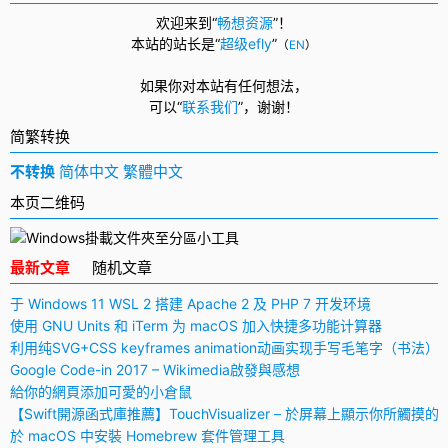
欢迎来到“
畅想资源
”！
本站的站长是“
超级efly
”
（
EN
）
如果你对本站有任何想法，
可以
“
联系我们
”，
谢谢！
简繁转换
不转换
简体中文
繁體中文
本页二维码
最新文章
随机文章
于 Windows 11 WSL 2 搭建 Apache 2 及 PHP 7 开发环境
使用 GNU Units 和 iTerm 为 macOS 加入快捷多功能计算器
利用纯SVG+CSS keyframes animation动画实现手写毛笔字（书法）
Google Code-in 2017 – Wikimedia啟發與感想
給你的網頁添加可愛的小倉鼠
【Swift開源函式庫推薦】TouchVisualizer – 於屏幕上顯示你所觸摸的
於 macOS 中安裝 Homebrew 套件管理工具