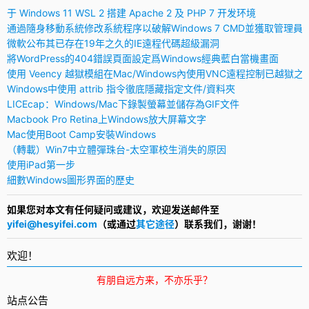
于 Windows 11 WSL 2 搭建 Apache 2 及 PHP 7 开发环境
通過隨身移動系統修改系統程序以破解Windows 7 CMD並獲取管理員
微軟公布其已存在19年之久的IE遠程代碼超級漏洞
將WordPress的404錯誤頁面設定爲Windows經典藍白當機畫面
使用 Veency 越獄模組在Mac/Windows內使用VNC遠程控制已越獄之
Windows中使用 attrib 指令徹底隱藏指定文件/資料夾
LICEcap：Windows/Mac下錄製螢幕並儲存為GIF文件
Macbook Pro Retina上Windows放大屏幕文字
Mac使用Boot Camp安裝Windows
（轉載）Win7中立體彈珠台-太空軍校生消失的原因
使用iPad第一步
細數Windows圖形界面的歷史
如果您对本文有任何疑问或建议，欢迎发送邮件至
yifei@hesyifei.com
（或通过
其它途径
）联系我们，谢谢！
欢迎！
有朋自远方来，不亦乐乎？
站点公告