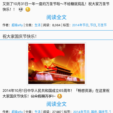
又到了10月31日一年一度的
万圣节
啦～不给糖就捣乱！祝大家万圣节
快乐！！
阅读全文
作者：
超级efly
| 分类：
生活
| 阅读：8,064 | 标签：
2014年节日
,
节日
,
万圣节
祝大家国庆节快乐！
2014年10月1日中华人民共和国成立65周年！「畅想资源」在这里祝
大家
国庆节
快乐！
公众假期万岁！
阅读全文
作者：
超级efly
| 分类：
生活
| 阅读：27,987 | 标签：
2014年节日
,
国庆
,
国庆节
,
节