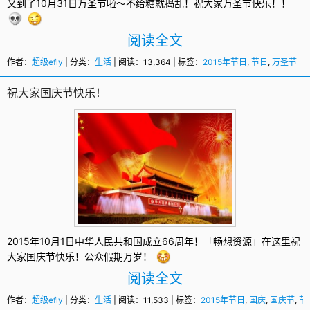
又到了10月31日
万圣节
啦～不给糖就捣乱！祝大家万圣节快乐！！
阅读全文
作者：
超级efly
| 分类：
生活
| 阅读：13,364 | 标签：
2015年节日
,
节日
,
万圣节
祝大家国庆节快乐！
2015年10月1日中华人民共和国成立66周年！「畅想资源」在这里祝
大家
国庆节
快乐！
公众假期万岁！
阅读全文
作者：
超级efly
| 分类：
生活
| 阅读：11,533 | 标签：
2015年节日
,
国庆
,
国庆节
,
节