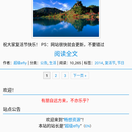
祝大家复活节快乐！ PS：网站很快就会更新，不要错过
阅读全文
作者：
超级efly
| 分类：
公告
,
生活
| 阅读：10,265 | 标签：
2014
,
复活节
,
节日
页
1
2
3
下一页 »
面
导
欢迎！
航
有朋自远方来，不亦乐乎？
站点公告
欢迎来到“
畅想资源
”！
本站的站长是“
超级efly
”
（
EN
）