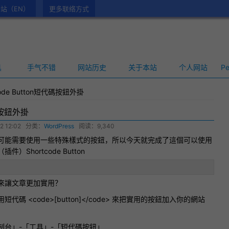
站（EN）
更多联络方式
具
手气不错
网站历史
关于本站
个人网站
Pe
code Button短代碼按鈕外掛
代碼按鈕外掛
2 12:02
分类：
WordPress
阅读：9,340
可能需要使用一些特殊樣式的按鈕，所以今天就完成了這個可以使用
（插件）
Shortcode Button
來讓文章更加實用？
碼 <code>[button]</code> 來把實用的按鈕加入你的網站
制台」-「工具」-「短代碼按鈕」