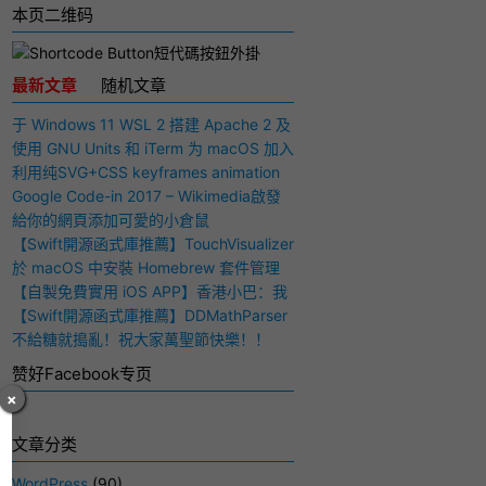
本页二维码
最新文章
随机文章
于 Windows 11 WSL 2 搭建 Apache 2 及
PHP 7 开发环境
使用 GNU Units 和 iTerm 为 macOS 加入
快捷多功能计算器
利用纯SVG+CSS keyframes animation
动画实现手写毛笔字（书法）效果
Google Code-in 2017 – Wikimedia啟發
與感想
給你的網頁添加可愛的小倉鼠
【Swift開源函式庫推薦】TouchVisualizer
– 於屏幕上顯示你所觸摸的位置
於 macOS 中安裝 Homebrew 套件管理
工具
【自製免費實用 iOS APP】香港小巴：我
要下車！
【Swift開源函式庫推薦】DDMathParser
– 通過文字表達式（算式）計算結果
不給糖就搗亂！祝大家萬聖節快樂！！
赞好Facebook专页
×
文章分类
WordPress
(90)