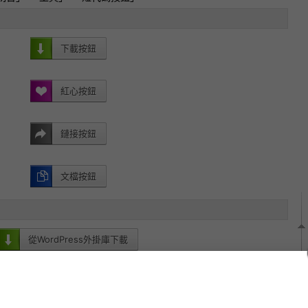
下載按鈕
紅心按鈕
鏈接按鈕
文檔按鈕
從WordPress外掛庫下載
感謝大家使用！
一下让更多人受益吧！