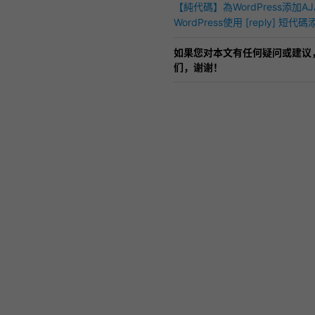
【純代碼】為WordPress添加A
論分頁功能
WordPress使用 [reply] 
見」功能
如果您对本文有任何疑问或建议
们，谢谢！