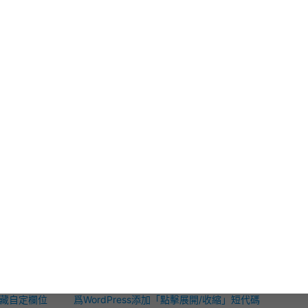
Facebook分享
Twitter分享
示-非商业性-相同方式分享 4.0 国际（CC BY-NC-SA 4.0）
”于
同方式发布并注明“
原文链接
”！
refly.com/shortcode-button/
”于2014年03月02日发表于“
WordPress
”分类
并在保留
原文地址
及作者的情况下
引用
到你的网站
rtcode Button短代碼按鈕外掛 | 畅想资源
e
,
Shortcode Button
,
WordPress
,
外掛
,
短代碼
部勾選
代碼提示框外掛
！
時出現的奇怪
爲WordPress添加「僞更新」功能、自動於首頁
擊放大外掛 WP
顯示隨機文章！
於WordPress內強制禁止發表非中文之評論教學
TP請求以加快訪
將WordPress的404錯誤頁面設定爲Windows經
之隱藏自定欄位
典藍白當機畫面
爲WordPress添加「點擊展開/收縮」短代碼