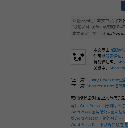
© 版权声明：本文章采用“
姓名标
“
畅想资源
”发布，转载时须以相
本文固定链接：
https://www.a
本文章由“
超级efly
你可以
发表评论
，
转载请注明：
Sho
关键字：
Shortcod
[上一篇]
jQuery Checkbox全
[下一篇]
Shortcode Box短
您可能还会对这些文章感兴趣
解決 WordPress 上傳圖片不
「HTTP錯誤」問題
WordPress 圖片暗箱+圖片點
FancyZoom 介紹
爲WordPress關閉對外發送HT
問速度（可設定白名單！）
WordPress 以 _ 下劃線開頭