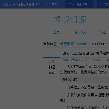
欢迎大家来到畅想资源 AREFLY.COM！
个人网站（中）
个人网
首页
所有文章
小工
当前位置：
畅想资源
›
WordPress
›
Short
Shortcode Button短
作者：
超级efly
发布：
2014-03-0
3 月
02
大家在
WordPress
寫文章時
短代碼
添加一些實用按鈕的
外掛
2014
外掛介紹
有時候是不是需要一些按鈕
安裝外掛後你就可以通過使用短代
啦！
短代碼使用方法請看：「控