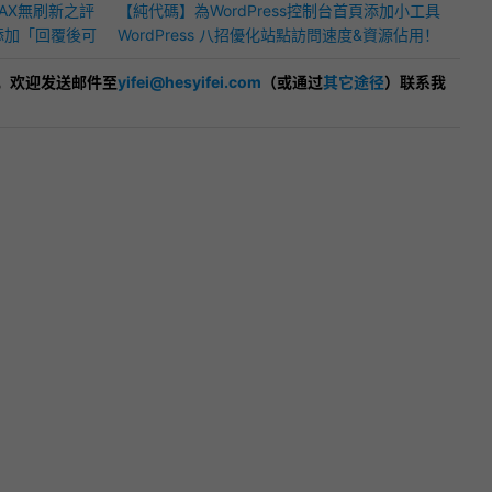
JAX無刷新之評
[collapse] 功能
【純代碼】為WordPress控制台首頁添加小工具
短代碼添加「回覆後可
教學
WordPress 八招優化站點訪問速度&資源佔用！
，欢迎发送邮件至
yifei@hesyifei.com
（或通过
其它途径
）联系我