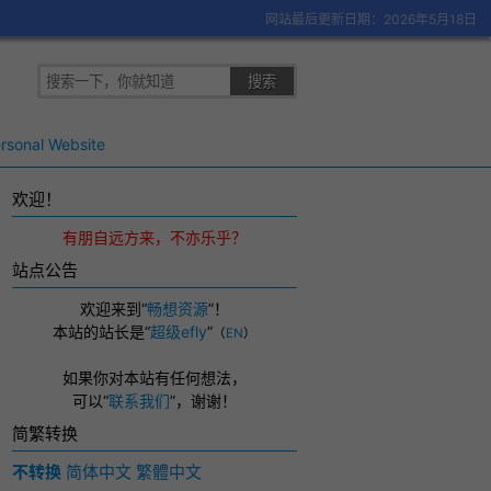
网站最后更新日期：2026年5月18日
rsonal Website
欢迎！
有朋自远方来，不亦乐乎？
站点公告
欢迎来到“
畅想资源
”！
本站的站长是“
超级efly
”
（
EN
）
如果你对本站有任何想法，
可以
“
联系我们
”，
谢谢！
简繁转换
不转换
简体中文
繁體中文