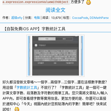
方便多了
a.expression.expressionValueWithObject
阅读全文
作者：
超级efly
| 分类：
电脑
| 阅读：13,679 | 标签：
CocoaPods
,
DDMathParser
【自製免費iOS APP】字數統計工具
好久都沒發新文章咯～一個字...兩個字...三個字...還在這樣數字數麼？
用這個「
字數統計工具
」不就行了？「
字數統計工具
」是一個可一鍵
計算文章字數、段落數及字符數的簡單工具。您只需將文章貼入/輸入
APP內，即可查看總字數等實用信息。更加方便的是、你還可以直接
於通知中心「今天」視圖內統計您剪貼簿內的字數！簡單吧？快來試
試哈！