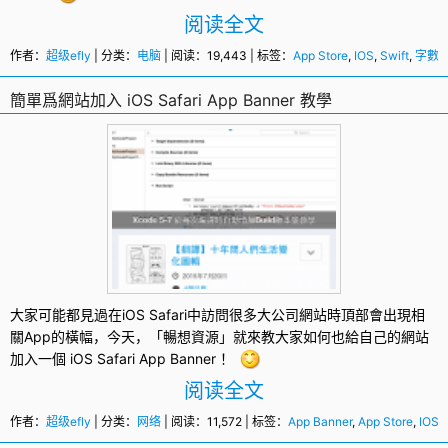
阅读全文
作者：
超级efly
| 分类：
电脑
| 阅读：19,443 | 标签：
App Store
,
IOS
,
Swift
,
字數
簡單爲網站加入 iOS Safari App Banner 教學
大家可能都見過在iOS
Safari
中訪問很多大公司
網站
時頂部會出現相
關App的橫幅，今天，「暢想資源」就來教大家如何也給自己的網站
加入一個 iOS Safari
App Banner
！
阅读全文
作者：
超级efly
| 分类：
网络
| 阅读：11,572 | 标签：
App Banner
,
App Store
,
IOS
,