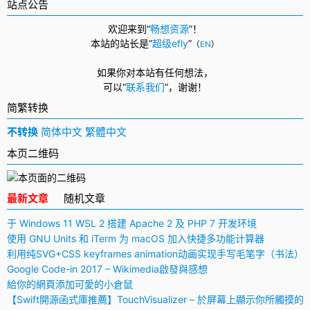
站点公告
欢迎来到“
畅想资源
”！
本站的站长是“
超级efly
”
（
EN
）
如果你对本站有任何想法，
可以
“
联系我们
”，
谢谢！
简繁转换
不转换
简体中文
繁體中文
本页二维码
最新文章
随机文章
于 Windows 11 WSL 2 搭建 Apache 2 及 PHP 7 开发环境
使用 GNU Units 和 iTerm 为 macOS 加入快捷多功能计算器
利用纯SVG+CSS keyframes animation动画实现手写毛笔字（书法）
Google Code-in 2017 – Wikimedia啟發與感想
給你的網頁添加可愛的小倉鼠
【Swift開源函式庫推薦】TouchVisualizer – 於屏幕上顯示你所觸摸的