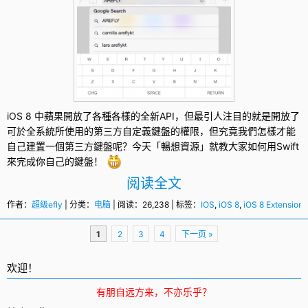
iOS 8
中蘋果開放了各種各樣的全新API，但最引人注目的就是開放了
可於全系統所使用的第三方自定義鍵盤的權限，但究竟我們怎樣才能
自己建置一個第三方鍵盤呢？今天「暢想資源」就教大家如何用
Swift
來完成你自己的鍵盤！
阅读全文
作者：
超级efly
| 分类：
电脑
| 阅读：26,238 | 标签：
IOS
,
iOS 8
,
iOS 8 Extension
,
页
1
2
3
4
下一页 »
面
导
欢迎！
航
有朋自远方来，不亦乐乎？