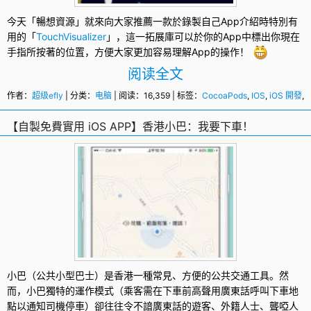
今天「暢想資源」就來向大家推薦一款於錄製自己App介紹時特別有
用的「
TouchVisualizer
」，這一拓展庫可以於你的App中標出你現在
手指所按著的位置，方便大家更加容易理解App的操作！
阅读全文
作者：
超级efly
| 分类：
电脑
| 阅读：16,359 | 标签：
CocoaPods
,
IOS
,
iOS 開發
,
S
【自製免費實用 iOS APP】香港小巴：我要下車！
小巴（公共小型巴士）是香港一種常見、方便的公共交通工具。然
而，小巴獨特的運作模式（乘客需在下車前高聲用廣東話呼叫下車地
點以通知司機停車）卻往往令不諳廣東話的遊客、外籍人士、聾啞人