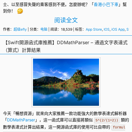
士、以至感冒失聲的乘客感到不便。怎麼辦呢？「
香港小巴下車
」幫
到你！
阅读全文
作者：
超级efly
| 分类：
电脑
| 阅读：18,539 | 标签：
App Store
,
IOS
,
iOS App
,
Swi
【Swift開源函式庫推薦】DDMathParser – 通過文字表達式
（算式）計算結果
今天「暢想資源」就來向大家推薦一款功能強大的數學表達式解析器
「
DDMathParser
」，這一
函式庫
可以直接將類似
類的
5^(2/(1+2))
數學表達式計算出結果，這一
開源
函式庫的使用可比自帶的
formul