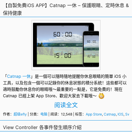
【自製免費iOS APP】Catnap 一休 – 保護眼睛、定時休息 &
保持健康
「
Catnap 一休
」是一個可以隨時隨地提醒你休息眼睛的簡單 iOS 小
工具，以及包含一個可以記錄你的休息狀態的積分系統！這些都可以
適時鼓勵你休息你的眼睛哦～最重要的一點是，它是免費的！現在
Catnap
已經上架
App Store
、歡迎大家去下載哦～
阅读全文
作者：
超级efly
| 分类：
电脑
| 阅读：12,548 | 标签：
App Store
,
Catnap
,
IOS
,
Swi
View Controller 各事件發生順序介紹