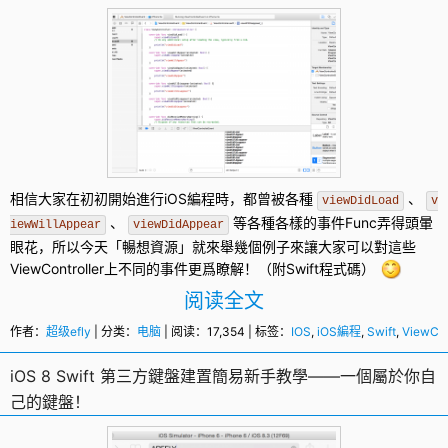
相信大家在初初開始進行
iOS編程
時，都曾被各種
、
viewDidLoad
v
、
等各種各樣的事件Func弄得頭暈
iewWillAppear
viewDidAppear
眼花，所以今天「暢想資源」就來舉幾個例子來讓大家可以對這些
ViewController
上不同的事件更爲瞭解！（附
Swift
程式碼）
阅读全文
作者：
超级efly
| 分类：
电脑
| 阅读：17,354 | 标签：
IOS
,
iOS編程
,
Swift
,
ViewCon
iOS 8 Swift 第三方鍵盤建置簡易新手教學——一個屬於你自
己的鍵盤！