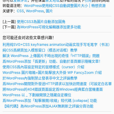
你可以
发表评论
，并在保留
原文地址
及作者的情况下
引用
到你的网站
转载请注明：
WordPress使用純CSS自動調整圖片大小 | 畅想资源
关键字：
CSS
,
WordPress
,
圖片
[上一篇]
使用CSS3為圖片自動添加圓角
[下一篇]
為WordPress可視化編輯器添加更多功能
您可能还会对这些文章感兴趣！
利用纯SVG+CSS keyframes animation动画实现手写毛笔字（书法）
純CSS爲網頁加入模態窗口（模态对话框）教學
解決 WordPress 上傳圖片不時出現的奇怪「HTTP錯誤」問題
爲WordPress添加「僞更新」功能、自動於首頁顯示隨機文章！
使用CSS爲內容設定特定的鼠標樣式（cursor）介紹
WordPress 圖片暗箱+圖片點擊放大外掛 WP FancyZoom 介紹
於WordPress內強制禁止發表非中文之評論教學
爲WordPress關閉對外發送HTTP請求以加快訪問速度（可設定白名單
將WordPress的404錯誤頁面設定爲Windows經典藍白當機畫面
WordPress 以 _ 下劃線開頭之隱藏自定欄位
爲WordPress添加「點擊展開/收縮」短代碼 [collapse] 功能
【純代碼】為WordPress添加AJAX無刷新之評論分頁功能