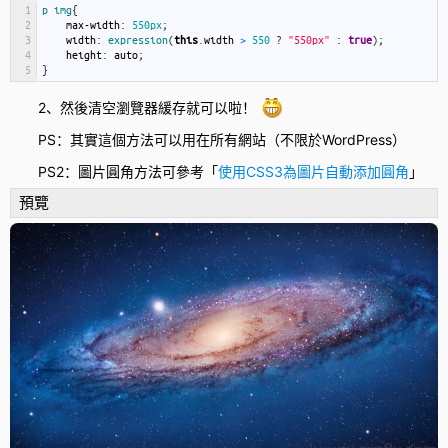
1
p
img
{
2
max
-
width
:
550px
;
3
width
:
expression
(
this
.
width
>
550
?
"550px"
:
true
)
;
4
height
:
auto
;
5
}
2、然後清空瀏覽器緩存就可以啦！
PS：其實這個方法可以用在所有網站（不限於WordPress）
PS2：圖片圓角方法可參考「
使用CSS3為圖片自動添加圓角
」
預覽