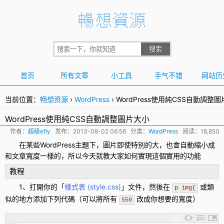
首页
所有文章
小工具
手气不错
网站历
当前位置：
畅想资源
›
WordPress
›
WordPress使用純CSS自動調整
WordPress使用純CSS自動調整圖片大小
作者：
超级efly
发布：
2013-08-02 06:56
分类：
WordPress
阅读：18,850
在某些
WordPress
主題下，
圖片
即使特別的大，也會自動縮小成
和文章寬度一樣的，所以今天就教大家如何實現這個實用的功能
教程
1、打開你的「
樣式表 (style.css)
」文件，然後在
或類
p img{
似的地方添加下列代碼（可以將所有
改成你想要的寬度）
550