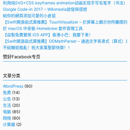
利用纯SVG+CSS keyframes animation动画实现手写毛笔字（书法）
Google Code-in 2017 – Wikimedia啟發與感想
給你的網頁添加可愛的小倉鼠
【Swift開源函式庫推薦】TouchVisualizer – 於屏幕上顯示你所觸摸的
於 macOS 中安裝 Homebrew 套件管理工具
【自製免費實用 iOS APP】香港小巴：我要下車！
【Swift開源函式庫推薦】DDMathParser – 通過文字表達式（算式）
不給糖就搗亂！祝大家萬聖節快樂！！
赞好Facebook专页
文章分类
WordPress
(90)
免费
(14)
公告
(13)
生活
(20)
电脑
(85)
网络
(60)
计算器
(2)