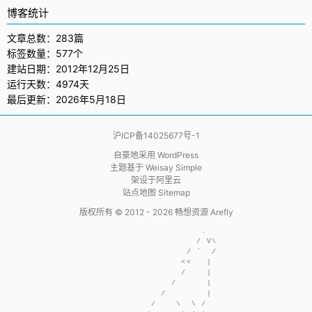
博客统计
文章总数：283篇
标签数量：577个
建站日期：2012年12月25日
运行天数：4974天
最后更新：2026年5月18日
沪ICP备14025677号-1
自豪地采用
WordPress
主题基于
Weisay Simple
架设于
阿里云
站点地图 Sitemap
版权所有 © 2012 - 2026
畅想资源 Arefly
                     .  

                    / V\

                  / `  /

                 <<   | 

                 /    | 

               /      | 

             /        | 

           /    \  \ /  
