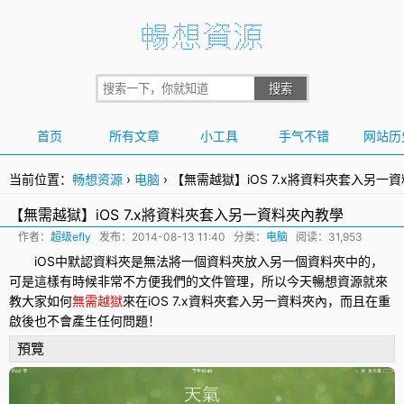
首页
所有文章
小工具
手气不错
网站历
当前位置：
畅想资源
›
电脑
›
【無需越獄】iOS 7.x將資料夾套入另一
【無需越獄】iOS 7.x將資料夾套入另一資料夾內教學
作者：
超级efly
发布：
2014-08-13 11:40
分类：
电脑
阅读：31,953
iOS中默認資料夾是無法將一個資料夾放入另一個資料夾中的，
可是這樣有時候非常不方便我們的文件管理，所以今天暢想資源就來
教大家如何
無需越獄
來在
iOS 7
.x資料夾套入另一資料夾內，而且在重
啟後也不會產生任何問題！
預覽