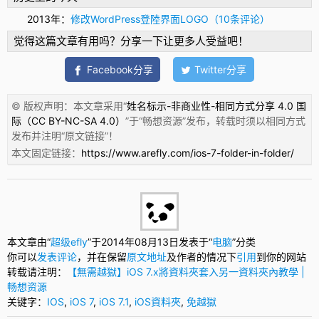
2013年：
修改WordPress登陸界面LOGO（10条评论）
觉得这篇文章有用吗？分享一下让更多人受益吧！
Facebook分享
Twitter分享
© 版权声明：本文章采用“
姓名标示-非商业性-相同方式分享 4.0 国
际（CC BY-NC-SA 4.0）
”于“
畅想资源
”发布，转载时须以相同方式
发布并注明“
原文链接
”！
本文固定链接：
https://www.arefly.com/ios-7-folder-in-folder/
本文章由“
超级efly
”于2014年08月13日发表于“
电脑
”分类
你可以
发表评论
，并在保留
原文地址
及作者的情况下
引用
到你的网站
转载请注明：
【無需越獄】iOS 7.x將資料夾套入另一資料夾內教學 |
畅想资源
关键字：
IOS
,
iOS 7
,
iOS 7.1
,
iOS資料夾
,
免越獄