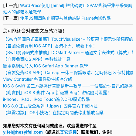
[上一篇]
WordPress使用 [email] 短代碼防止SPAM郵箱采集器采集網
站內的郵箱地址教學
[下一篇]
使用JS簡單防止網頁被其他站點iFrame內嵌教學
您可能还会对这些文章感兴趣！
【Swift開源函式庫推薦】TouchVisualizer – 於屏幕上顯示你所觸摸的
【自製免費實用 iOS APP】香港小巴：我要下車！
【Swift開源函式庫推薦】DDMathParser – 通過文字表達式（算式）
【自製免費iOS APP】字數統計工具
簡單爲網站加入 iOS Safari App Banner 教學
【自製免費iOS APP】Catnap 一休 – 保護眼睛、定時休息 & 保持健康
View Controller 各事件發生順序介紹
iOS 8 Swift 第三方鍵盤建置簡易新手教學——一個屬於你自己的鍵盤
【附實例】iOS 8 郵件 App 新嚴重 Bug：密碼隨時泄露！
iPhone、iPad、iPod Touch進入DFU模式教學
iOS 8.0 正式版全系列「.ipsw」固件官方下載地址
【無需越獄】iOS小技巧：在指定時間後停止播放音樂
如果您对本文有任何疑问或建议，欢迎发送邮件至
yifei@hesyifei.com
（或通过
其它途径
）联系我们，谢谢！