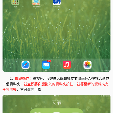
2、
關鍵動作：
長按Home鍵進入編輯模式並將兩個APP拖入形成
一個資料夾，
並
立即
將你想拖入的資料夾按住，並等至新的資料夾完
全打開後
，方可鬆開手指