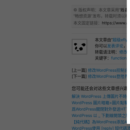
© 版权声明：本文章采用“
姓名标
“
畅想资源
”发布，转载时须以相
本文固定链接：
https://www.a
本文章由“
超级efly
你可以
发表评论
，
转载请注明：
修改W
关键字：
functions
[上一篇]
修改WordPress控
[下一篇]
修改WordPress登陸
您可能还会对这些文章感兴趣
解決 WordPress 上傳圖片不
「HTTP錯誤」問題
WordPress 圖片暗箱+圖片點
FancyZoom 介紹
爲WordPress關閉對外發送HT
問速度（可設定白名單！）
WordPress 以 _ 下劃線開頭
【純代碼】為WordPress添加A
論分頁功能
WordPress使用 [reply] 