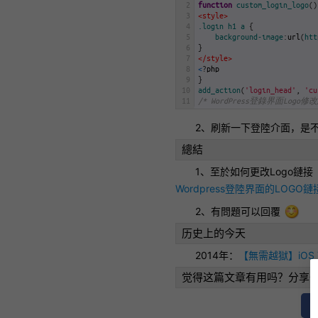
2
function
custom_login_logo
(
)
3
<style>
4
.login h1 a 
{
5
background-image
:
url
(
htt
6
}
7
</style>
8
<
?
php
9
}
10
add_action
(
'login_head'
,
'cu
11
/* WordPress登錄界面Logo修
2、刷新一下登陸介面，是不
總結
1、至於如何更改Logo鏈接
Wordpress登陸界面的LOGO鏈
2、有問題可以回覆
历史上的今天
2014年：
【無需越獄】iOS
觉得这篇文章有用吗？分享