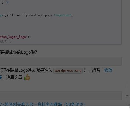
{
?
>
ps
:
//file.arefly.com/logo.png
)
!important
;
stom_login_logo'
)
;
改結束 */
是變成你的Logo啦？
（現在點擊Logo進去還是進入
），請看「
修改
wordpress.org
接
」這篇文章
 7.x將資料夾套入另一資料夾內教學（56条评论）
一下让更多人受益吧！
Facebook分享
Twitter分享