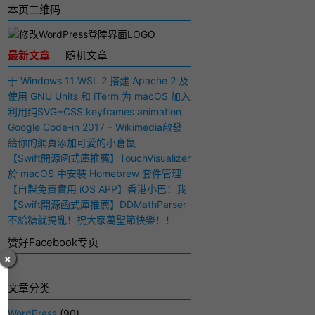
本页二维码
最新文章
随机文章
于 Windows 11 WSL 2 搭建 Apache 2 及
PHP 7 开发环境
使用 GNU Units 和 iTerm 为 macOS 加入
快捷多功能计算器
利用纯SVG+CSS keyframes animation
动画实现手写毛笔字（书法）效果
Google Code-in 2017 – Wikimedia啟發
與感想
給你的網頁添加可愛的小倉鼠
【Swift開源函式庫推薦】TouchVisualizer
– 於屏幕上顯示你所觸摸的位置
於 macOS 中安裝 Homebrew 套件管理
工具
【自製免費實用 iOS APP】香港小巴：我
要下車！
【Swift開源函式庫推薦】DDMathParser
– 通過文字表達式（算式）計算結果
不給糖就搗亂！祝大家萬聖節快樂！！
赞好Facebook专页
×
文章分类
WordPress
(90)