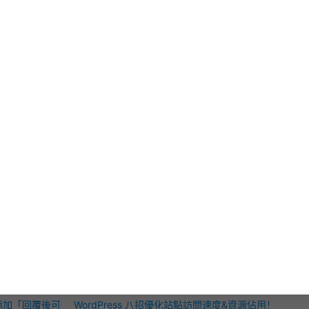
示-非商业性-相同方式分享 4.0 国际（CC BY-NC-SA 4.0）
”于
同方式发布并注明“
原文链接
”！
refly.com/wordpress-change-login-logo/
”于2013年08月13日发表于“
WordPress
”分类
并在保留
原文地址
及作者的情况下
引用
到你的网站
ordPress登陸界面LOGO | 畅想资源
.php
,
LOGO
,
WordPress
,
登陸
制台頁腳版權信息
界面的LOGO鏈接
！
時出現的奇怪
爲WordPress添加「僞更新」功能、自動於首頁
擊放大外掛 WP
顯示隨機文章！
於WordPress內強制禁止發表非中文之評論教學
TP請求以加快訪
將WordPress的404錯誤頁面設定爲Windows經
之隱藏自定欄位
典藍白當機畫面
爲WordPress添加「點擊展開/收縮」短代碼
JAX無刷新之評
[collapse] 功能
【純代碼】為WordPress控制台首頁添加小工具
短代碼添加「回覆後可
教學
WordPress 八招優化站點訪問速度&資源佔用！