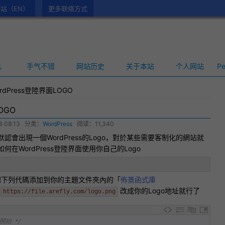
站（EN）
更多联络方式
具
手气不错
网站历史
关于本站
个人网站
Pe
rdPress登陸界面LOGO
OGO
3 08:13
分类：
WordPress
阅读：11,340
默認會出現一個WordPress的Logo，對於某些需要客制化的網站就
在WordPress登陸界面使用你自己的Logo
把下列代碼添加到你的主題文件夾內的「
佈景函式庫
把
改成你的Logo地址就行了
https://file.arefly.com/logo.png
改開始 */