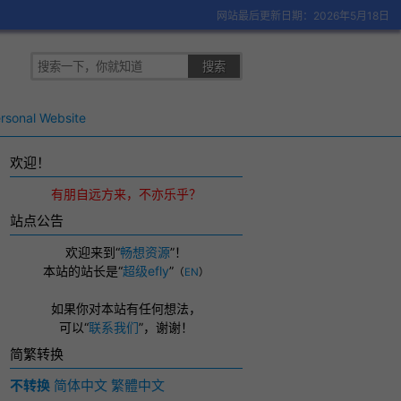
网站最后更新日期：2026年5月18日
rsonal Website
欢迎！
有朋自远方来，不亦乐乎？
站点公告
欢迎来到“
畅想资源
”！
本站的站长是“
超级efly
”
（
EN
）
如果你对本站有任何想法，
可以
“
联系我们
”，
谢谢！
简繁转换
不转换
简体中文
繁體中文