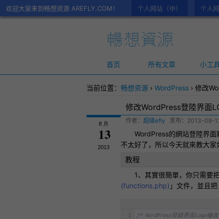
欢迎大家来到畅想资源 AREFLY.COM！
个人网站（中）
个人网
首页
所有文章
小工
当前位置：
畅想资源
›
WordPress
›
修改Wo
修改WordPress登陸界面L
作者：
超级efly
发布：
2013-08-1
8 月
13
WordPress
的網站
登陸
界面
不太好了，所以今天就來教大家如何
2013
教程
1、其實很簡單，你只需要
(
functions.php
)
」文件，並且
1
/* WordPress登錄界面Logo修