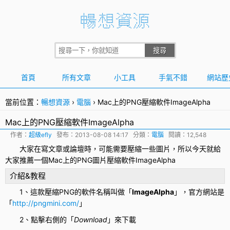
首頁
所有文章
小工具
手氣不錯
網站歷
當前位置：
暢想資源
›
電腦
›
Mac上的PNG壓縮軟件ImageAlpha
Mac上的PNG壓縮軟件ImageAlpha
作者：
超級efly
發布：
2013-08-08 14:17
分類：
電腦
閱讀：12,548
大家在寫文章或論壇時，可能需要壓縮一些圖片，所以今天就給
大家推薦一個
Mac
上的
PNG
圖片壓縮軟件
ImageAlpha
介紹&教程
1、這款壓縮PNG的軟件名稱叫做「
ImageAlpha
」，官方網站是
「
http://pngmini.com/
」
2、點擊右側的「
Download
」來下載