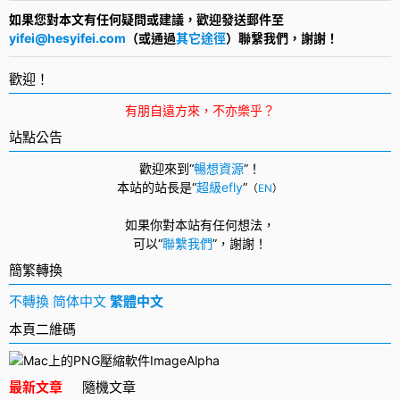
如果您對本文有任何疑問或建議，歡迎發送郵件至
yifei@hesyifei.com
（或通過
其它途徑
）聯繫我們，謝謝！
歡迎！
有朋自遠方來，不亦樂乎？
站點公告
歡迎來到“
暢想資源
”！
本站的站長是“
超級efly
”
（
EN
）
如果你對本站有任何想法，
可以
“
聯繫我們
”，
謝謝！
簡繁轉換
不轉換
简体中文
繁體中文
本頁二維碼
最新文章
隨機文章