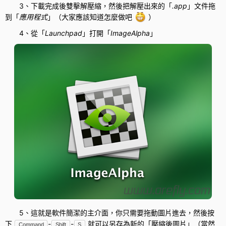
3、下載完成後雙擊解壓縮，然後把解壓出來的「
.app
」文件拖
到「
應用程式
」（大家應該知道怎麼做吧
）
4、從「
Launchpad
」打開「
ImageAlpha
」
5、這就是軟件簡潔的主介面，你只需要拖動圖片進去，然後按
下
-
-
就可以另存為新的「壓縮後圖片」（當然
Command
Shift
S