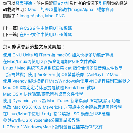
你可以
發表評論
，並在保留
原文地址
及作者的情況下
引用
到你的網站
轉載請註明：
Mac上的PNG壓縮軟件ImageAlpha | 暢想資源
關鍵字：
ImageAlpha
,
Mac
,
PNG
[上一篇]
在CSS文件中使用UTF8編碼
[下一篇]
在PHP文件中使用UTF8編碼
您可能還會對這些文章感興趣！
使用 GNU Units 和 iTerm 為 macOS 加入快捷多功能計算機
在Mac/Linux內使用 zip 指令創建加密ZIP文件教學
Linux / Mac 系統下通過系統自帶 cat 指令合併多個音頻文件教學
【無需越獄】使用 AirServer 將iOS螢幕鏡像（AirPlay）至Mac上
使用 Veency 越獄模組在Mac/Windows內使用VNC遠程控制已越獄之
Mac OS X設定定時休息提醒軟體 BreakTime 教學
Mac OS X 快速隱藏/顯示所有桌面文件教學
使用 DynamicLyrics 為 Mac iTunes 新增桌面LRC歌詞顯示功能
修改 Mac OS X 10.9 Mavericks 之預設中文字體為思源黑體教學
在Linux/Mac中使用「dd」指令燒錄 .ISO 鏡像至USB硬碟
參與&安裝OS X Yosemite公開測試版教學
LICEcap：Windows/Mac下錄製螢幕並儲存為GIF文件