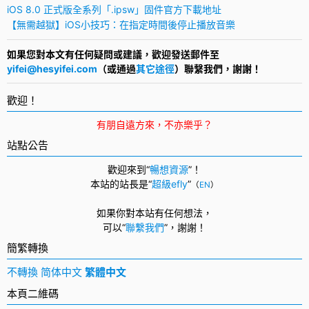
iOS 8.0 正式版全系列「.ipsw」固件官方下載地址
【無需越獄】iOS小技巧：在指定時間後停止播放音樂
如果您對本文有任何疑問或建議，歡迎發送郵件至
yifei@hesyifei.com
（或通過
其它途徑
）聯繫我們，謝謝！
歡迎！
有朋自遠方來，不亦樂乎？
站點公告
歡迎來到“
暢想資源
”！
本站的站長是“
超級efly
”
（
EN
）
如果你對本站有任何想法，
可以
“
聯繫我們
”，
謝謝！
簡繁轉換
不轉換
简体中文
繁體中文
本頁二維碼