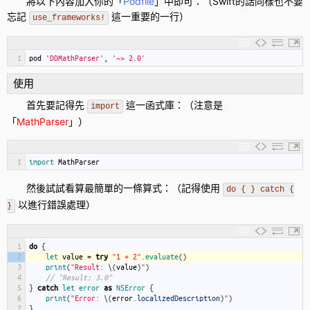
將以下內容加入你的「
Podfile
」中即可：（
Swift
的話同樣也不要
忘記
這一重要的一行）
use_frameworks!
1
pod
'DDMathParser'
,
'~> 2.0'
使用
首先要記得先
這一函式庫：（注意是
import
「
MathParser
」）
1
import 
MathParser
然後試試看算最簡單的一條算式：（記得使用
do { } catch {
以進行錯誤處理）
}
1
do
{
2
let 
value
=
try
"1 + 2"
.
evaluate
(
)
3
print
(
"Result: 
\
(
value
)
"
)
4
// "Result: 3.0"
5
}
catch
let
error
as
NSError
{
6
print
(
"Error: 
\
(
error
.
localizedDescription
)
"
)
7
}