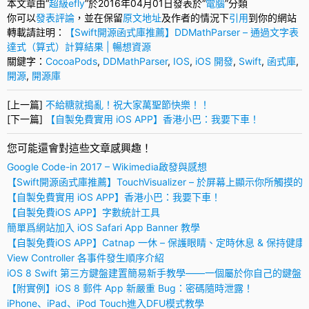
本文章由“
超級efly
”於2016年04月01日發表於“
電腦
”分類
你可以
發表評論
，並在保留
原文地址
及作者的情況下
引用
到你的網站
轉載請註明：
【Swift開源函式庫推薦】DDMathParser – 通過文字表
達式（算式）計算結果 | 暢想資源
關鍵字：
CocoaPods
,
DDMathParser
,
IOS
,
iOS 開發
,
Swift
,
函式庫
,
開源
,
開源庫
[上一篇]
不給糖就搗亂！祝大家萬聖節快樂！！
[下一篇]
【自製免費實用 iOS APP】香港小巴：我要下車！
您可能還會對這些文章感興趣！
Google Code-in 2017 – Wikimedia啟發與感想
【Swift開源函式庫推薦】TouchVisualizer – 於屏幕上顯示你所觸摸的
【自製免費實用 iOS APP】香港小巴：我要下車！
【自製免費iOS APP】字數統計工具
簡單爲網站加入 iOS Safari App Banner 教學
【自製免費iOS APP】Catnap 一休 – 保護眼睛、定時休息 & 保持健康
View Controller 各事件發生順序介紹
iOS 8 Swift 第三方鍵盤建置簡易新手教學——一個屬於你自己的鍵盤
【附實例】iOS 8 郵件 App 新嚴重 Bug：密碼隨時泄露！
iPhone、iPad、iPod Touch進入DFU模式教學