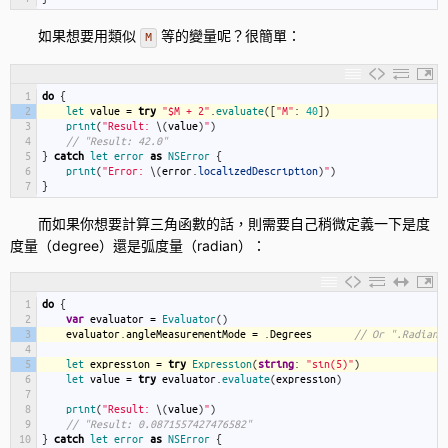
如果想要用類似
等的變量呢？很簡單：
M
1
do
{
2
let 
value
=
try
"$M + 2"
.
evaluate
(
[
"M"
:
40
]
)
3
print
(
"Result: 
\
(
value
)
"
)
4
// "Result: 42.0"
5
}
catch
let
error
as
NSError
{
6
print
(
"Error: 
\
(
error
.
localizedDescription
)
"
)
7
}
而如果你想要計算三角函數的話，則需要自己稍微定義一下是度
度量（degree）還是弧度量（radian）：
1
do
{
2
var
evaluator
=
Evaluator
(
)
3
evaluator
.
angleMeasurementMode
=
.
Degrees
// Or ".Radians
4
5
let 
expression
=
try
Expression
(
string
:
"sin(5)"
)
6
let 
value
=
try
evaluator
.
evaluate
(
expression
)
7
8
print
(
"Result: 
\
(
value
)
"
)
9
// "Result: 0.0871557427476582"
10
}
catch
let
error
as
NSError
{