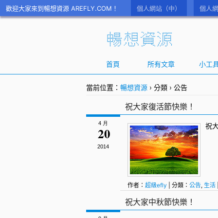
歡迎大家來到暢想資源 AREFLY.COM！
個人網站（中）
個人網
首頁
所有文章
小工
當前位置：
暢想資源
›
分類
›
公告
祝大家復活節快樂！
4 月
祝
20
2014
作者：
超級efly
| 分類：
公告
,
生活
祝大家中秋節快樂！