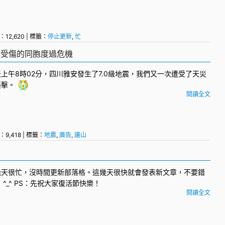
：12,620 | 標籤：
停止更新
,
忙
震受傷的同胞度過危機
上午8時02分，四川雅安發生了7.0級
地震
，我們又一次遭受了天災
襲擊。
閱讀全文
：9,418 | 標籤：
地震
,
廣告
,
廬山
幾天很忙，沒時間更新部落格。這幾天很快就會發表新文章，不要錯
 ^_^ PS：先祝大家復活節快樂！
閱讀全文