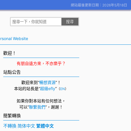
網站最後更新日期：2026年5月18日
rsonal Website
歡迎！
有朋自遠方來，不亦樂乎？
站點公告
歡迎來到“
暢想資源
”！
本站的站長是“
超級efly
”
（
EN
）
如果你對本站有任何想法，
可以
“
聯繫我們
”，
謝謝！
簡繁轉換
不轉換
简体中文
繁體中文