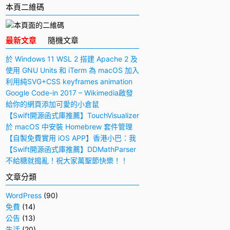
本頁二維碼
最新文章
隨機文章
於 Windows 11 WSL 2 搭建 Apache 2 及
PHP 7 開發環境
使用 GNU Units 和 iTerm 為 macOS 加入
快捷多功能計算機
利用純SVG+CSS keyframes animation
動畫實現手寫毛筆字（書法）效果
Google Code-in 2017 – Wikimedia啟發
與感想
給你的網頁添加可愛的小倉鼠
【Swift開源函式庫推薦】TouchVisualizer
– 於屏幕上顯示你所觸摸的位置
於 macOS 中安裝 Homebrew 套件管理
工具
【自製免費實用 iOS APP】香港小巴：我
要下車！
【Swift開源函式庫推薦】DDMathParser
– 通過文字表達式（算式）計算結果
不給糖就搗亂！祝大家萬聖節快樂！！
文章分類
WordPress
(90)
免費
(14)
公告
(13)
生活
(20)