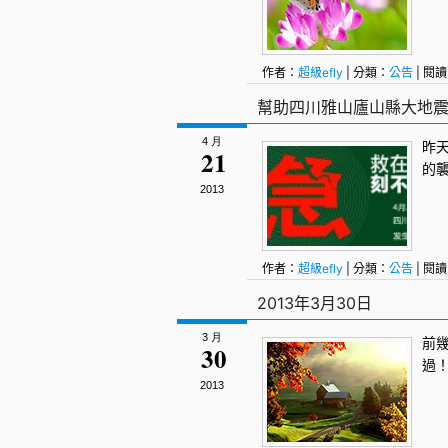
作者：
超級efly
| 分類：
公告
| 閱讀
幫助四川雅山廬山縣大地
4 月
昨天
21
的
2013
作者：
超級efly
| 分類：
公告
| 閱讀
2013年3月30日
3 月
前
30
過！
2013