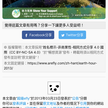
覺得這篇文章有用嗎？分享一下讓更多人受益吧！
Facebook分享
Twitter分享
© 版權聲明：本文章採用“
姓名標示-非商業性-相同方式分享 4.0 國
際（CC BY-NC-SA 4.0）
”於“
暢想資源
”發布，轉載時須以相同方式
發布並註明“
原文鏈接
”！
本文固定鏈接：
https://www.arefly.com/zh-hant/earth-hour-
2013/
本文章由“
超級efly
”於2013年03月23日發表於“
公告
”分類
你可以
發表評論
，並在保留
原文地址
及作者的情況下
引用
到你的網站