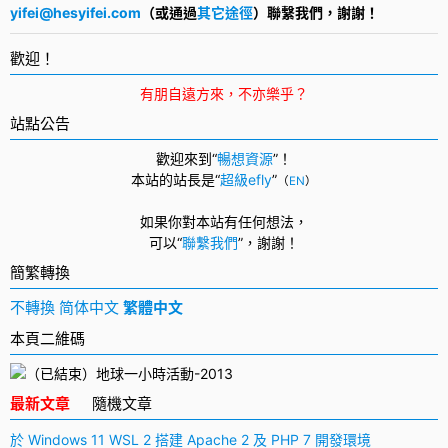
yifei@hesyifei.com
（或通過
其它途徑
）聯繫我們，謝謝！
歡迎！
有朋自遠方來，不亦樂乎？
站點公告
歡迎來到“
暢想資源
”！
本站的站長是“
超級efly
”
（
EN
）
如果你對本站有任何想法，
可以
“
聯繫我們
”，
謝謝！
簡繁轉換
不轉換
简体中文
繁體中文
本頁二維碼
最新文章
隨機文章
於 Windows 11 WSL 2 搭建 Apache 2 及 PHP 7 開發環境