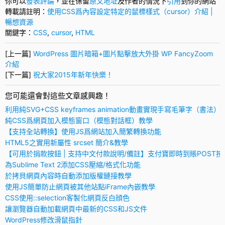
你可以
發表評論
，並在保留
原文地址
及作者的情況下
引用
到你的網站
轉載請註明：
使用CSS爲內容設定特定的鼠標樣式（cursor）介紹 |
暢想資源
關鍵字：
CSS
,
cursor
,
HTML
[上一篇]
WordPress 圖片暗箱+圖片點擊放大外掛 WP FancyZoom
介紹
[下一篇]
祝大家2015年新年快樂！
您可能還會對這些文章感興趣！
利用純SVG+CSS keyframes animation動畫實現手寫毛筆字（書法）
純CSS爲網頁加入模態窗口（模態對話框）教學
【支持全站轉換】使用JS爲網站加入簡繁轉換功能
HTML5之實用新屬性 srcset 簡介&教學
【可用於捐款按鈕 | 支持中文付款說明/備註】支付寶即時到賬POST按
為Sublime Text 2添加CSS壓縮/格式化功能
於拷貝網頁內容時自動添加版權鏈接教學
使用JS簡單防止網頁被其他站點iFrame內嵌教學
CSS使用::selection客製化網頁反白顔色
讓瀏覽器自動加載網頁中最新的CSS和JS文件
WordPress修改滑鼠指針