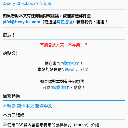
jQuery Checkbox全部勾選
如果您對本文有任何疑問或建議，歡迎發送郵件至
yifei@hesyifei.com
（或通過
其它途徑
）聯繫我們，謝謝！
歡迎！
有朋自遠方來，不亦樂乎？
站點公告
歡迎來到“
暢想資源
”！
本站的站長是“
超級efly
”
（
EN
）
如果你對本站有任何想法，
可以
“
聯繫我們
”，
謝謝！
簡繁轉換
不轉換
简体中文
繁體中文
本頁二維碼