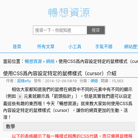
首頁
所有文章
小工具
手氣不錯
網站歷
當前位置：
暢想資源
›
網絡
›
使用CSS爲內容設定特定的鼠標樣式（cur
使用CSS爲內容設定特定的鼠標樣式（cursor）介紹
作者：
超級efly
發布：
2014-12-06 08:19
分類：
網絡
閱讀：15,563
相信大家都知道我們的鼠標在網頁中不同的元素中有不同的顯示
（例如
元素就顯示爲「箭頭指針」），但是其實我們還可以自定
a
義這些有趣的東西哦！今天「暢想資源」就來教大家如何使用
CSS
爲
內容設定特定的鼠標樣式（
cursor
），讓你的網頁更加的生動、活
潑！
教學
以下的表格顯示了每一種樣式相應的CSS代碼，而只需將鼠標移