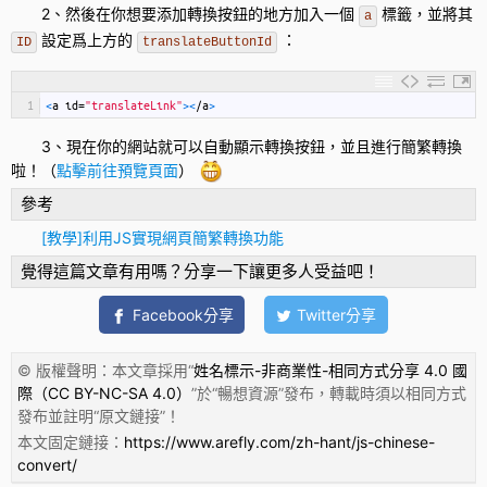
2、然後在你想要添加轉換按鈕的地方加入一個
標籤，並將其
a
設定爲上方的
：
ID
translateButtonId
1
<
a
id
=
"translateLink"
>
<
/
a
>
3、現在你的網站就可以自動顯示轉換按鈕，並且進行簡繁轉換
啦！（
點擊前往預覽頁面
）
參考
[教學]利用JS實現網頁簡繁轉換功能
覺得這篇文章有用嗎？分享一下讓更多人受益吧！
Facebook分享
Twitter分享
© 版權聲明：本文章採用“
姓名標示-非商業性-相同方式分享 4.0 國
際（CC BY-NC-SA 4.0）
”於“
暢想資源
”發布，轉載時須以相同方式
發布並註明“
原文鏈接
”！
本文固定鏈接：
https://www.arefly.com/zh-hant/js-chinese-
convert/