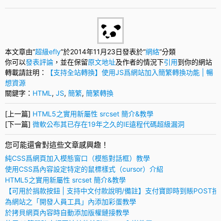
本文章由“
超級efly
”於2014年11月23日發表於“
網絡
”分類
你可以
發表評論
，並在保留
原文地址
及作者的情況下
引用
到你的網站
轉載請註明：
【支持全站轉換】使用JS爲網站加入簡繁轉換功能 | 暢
想資源
關鍵字：
HTML
,
JS
,
簡繁
,
簡繁轉換
[上一篇]
HTML5之實用新屬性 srcset 簡介&教學
[下一篇]
微軟公布其已存在19年之久的IE遠程代碼超級漏洞
您可能還會對這些文章感興趣！
純CSS爲網頁加入模態窗口（模態對話框）教學
使用CSS爲內容設定特定的鼠標樣式（cursor）介紹
HTML5之實用新屬性 srcset 簡介&教學
【可用於捐款按鈕 | 支持中文付款說明/備註】支付寶即時到賬POST按
為網站之「開發人員工具」內添加彩蛋教學
於拷貝網頁內容時自動添加版權鏈接教學