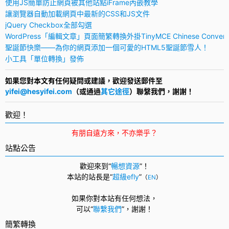
使用JS簡單防止網頁被其他站點iFrame內嵌教學
讓瀏覽器自動加載網頁中最新的CSS和JS文件
jQuery Checkbox全部勾選
WordPress「編輯文章」頁面簡繁轉換外掛TinyMCE Chinese Convert
聖誕節快樂——為你的網頁添加一個可愛的HTML5聖誕節雪人！
小工具「單位轉換」發佈
如果您對本文有任何疑問或建議，歡迎發送郵件至
yifei@hesyifei.com
（或通過
其它途徑
）聯繫我們，謝謝！
歡迎！
有朋自遠方來，不亦樂乎？
站點公告
歡迎來到“
暢想資源
”！
本站的站長是“
超級efly
”
（
EN
）
如果你對本站有任何想法，
可以
“
聯繫我們
”，
謝謝！
簡繁轉換