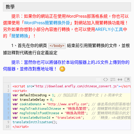
教學
提示：如果你的網站正在使用WordPress部落格系統，你也可以
選擇使用「
WordPress簡繁轉換外掛
」對網站加入
簡繁
轉換功能哦！
另外如果你想對小部分內容進行轉換，也可以使用
AREFLY小工具
中
的「
簡繁轉換
」！
1、首先在你的網頁
結束前引用簡繁轉換的文件，並根
</body>
據註釋對代碼進行自定義設定
提示：當然你也可以將儲存於本站伺服器上的JS文件上傳到你的
伺服器，並修改對應地址哦！
1
<script 
src
=
"http://download.arefly.com/chinese_convert.js"
>
</scrip
2
<script>
3
var
defaultEncoding
=
1
;
// 預設語言：1-繁體中文 | 2-简体中文
4
var
translateDelay
=
0
;
5
var
cookieDomain
=
"http://www.arefly.com"
;
// 修改爲你的部落格地址
6
var
msgToTraditionalChinese
=
"轉換爲繁體"
;
// 簡轉繁時所顯示的文字
7
var
msgToSimplifiedChinese
=
"轉換為簡體"
;
// 繁轉簡時所顯示的文字
8
var
translateButtonId
=
"translateLink"
;
// 「轉換」<A>鏈接標籤I
9
translateInitilization
(
)
;
10
</script>