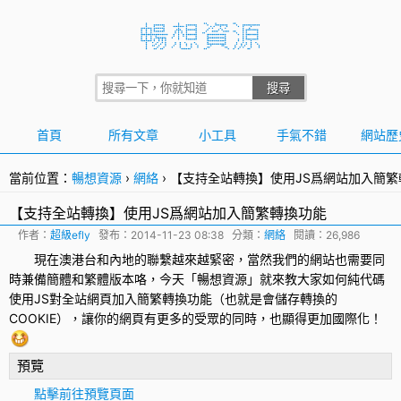
首頁
所有文章
小工具
手氣不錯
網站歷
當前位置：
暢想資源
›
網絡
›
【支持全站轉換】使用JS爲網站加入簡繁
【支持全站轉換】使用JS爲網站加入簡繁轉換功能
作者：
超級efly
發布：
2014-11-23 08:38
分類：
網絡
閱讀：26,986
現在澳港台和內地的聯繫越來越緊密，當然我們的網站也需要同
時兼備簡體和繁體版本咯，今天「暢想資源」就來教大家如何純代碼
使用
JS
對全站網頁加入
簡繁轉換
功能（也就是會儲存轉換的
COOKIE），讓你的網頁有更多的受眾的同時，也顯得更加國際化！
預覽
點擊前往預覽頁面