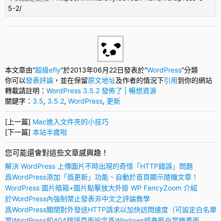
5-2/
本文章由“
超級efly
”於2013年06月22日發表於“
WordPress
”分類
你可以
發表評論
，並在保留
原文地址
及作者的情況下
引用
到你的網站
轉載請註明：
WordPress 3.5.2 發佈了 | 暢想資源
關鍵字：
3.5
,
3.5.2
,
WordPress
,
更新
[上一篇]
Mac進入文件夾的小技巧
[下一篇]
本站半歲啦
您可能還會對這些文章感興趣！
解決 WordPress 上傳圖片不時出現的奇怪「HTTP錯誤」問題
爲WordPress添加「僞更新」功能、自動於首頁顯示隨機文章！
WordPress 圖片暗箱+圖片點擊放大外掛 WP FancyZoom 介紹
於WordPress內強制禁止發表非中文之評論教學
爲WordPress關閉對外發送HTTP請求以加快訪問速度（可設定白名單
將WordPress的404錯誤頁面設定爲Windows經典藍白當機畫面