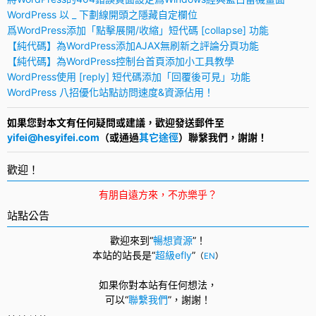
WordPress 以 _ 下劃線開頭之隱藏自定欄位
爲WordPress添加「點擊展開/收縮」短代碼 [collapse] 功能
【純代碼】為WordPress添加AJAX無刷新之評論分頁功能
【純代碼】為WordPress控制台首頁添加小工具教學
WordPress使用 [reply] 短代碼添加「回覆後可見」功能
WordPress 八招優化站點訪問速度&資源佔用！
如果您對本文有任何疑問或建議，歡迎發送郵件至
yifei@hesyifei.com
（或通過
其它途徑
）聯繫我們，謝謝！
歡迎！
有朋自遠方來，不亦樂乎？
站點公告
歡迎來到“
暢想資源
”！
本站的站長是“
超級efly
”
（
EN
）
如果你對本站有任何想法，
可以
“
聯繫我們
”，
謝謝！