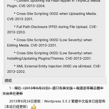
* Content Spoofing via Flash Applet in TinyMCE Media
Plugin. CVE-2013-2204.
* Cross-Site Scripting (XSS) when Uploading Media.
CVE-2013-2201.
* Full Path Disclosure (FPD) during File Upload. CVE-
2013-2203.
* Cross-Site Scripting (XSS) (Low Severity) when
Editing Media. CVE-2013-2201.
* Cross-Site Scripting (XSS) (Low Severity) when
Installing/Updating Plugins/Themes. CVE-2013-2201.
* XML External Entity Injection (XXE) via oEmbed. CVE-
2013-2202.
總結
1、
現在（2013年6月22日）還只有英文版，我還是等著正體中
文出來在更新
2013年6月24日更新：Wordpress
3.5
.2 繁體中文版本已經發佈
（本站已經更新）