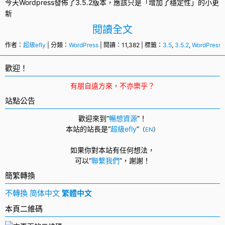
今天Wordpress發佈了
3.5.2
版本，應該只是「增加了穩定性」的小
更
新
閱讀全文
作者：
超級efly
| 分類：
WordPress
| 閱讀：11,382 | 標籤：
3.5
,
3.5.2
,
WordPress
,
歡迎！
有朋自遠方來，不亦樂乎？
站點公告
歡迎來到“
暢想資源
”！
本站的站長是“
超級efly
”
（
EN
）
如果你對本站有任何想法，
可以
“
聯繫我們
”，
謝謝！
簡繁轉換
不轉換
简体中文
繁體中文
本頁二維碼