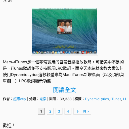
功能
Mac
中
iTunes
是一個非常實用的自帶音樂播放軟體，可惜美中不足的
是，iTunes默認並不支持顯示
LRC歌詞
。而今天本站就來教大家如何
使用
DynamicLyrics
這款軟體來為Mac iTunes新增桌面（以及頂部菜
單欄！）
LRC
歌詞顯示功能！
閱讀全文
作者：
超級efly
| 分類：
電腦
| 閱讀：33,383 | 標籤：
DynamicLyrics
,
iTunes
,
LR
頁
1
2
3
4
下一頁 »
面
導
歡迎！