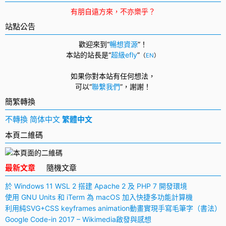
航
有朋自遠方來，不亦樂乎？
站點公告
歡迎來到“
暢想資源
”！
本站的站長是“
超級efly
”
（
EN
）
如果你對本站有任何想法，
可以
“
聯繫我們
”，
謝謝！
簡繁轉換
不轉換
简体中文
繁體中文
本頁二維碼
最新文章
隨機文章
於 Windows 11 WSL 2 搭建 Apache 2 及 PHP 7 開發環境
使用 GNU Units 和 iTerm 為 macOS 加入快捷多功能計算機
利用純SVG+CSS keyframes animation動畫實現手寫毛筆字（書法）
Google Code-in 2017 – Wikimedia啟發與感想