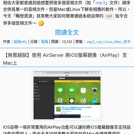
相信大家都曾遇到過想要把很多個
音頻文件
（如「
.mp3
」文件）順序
合併爲單一的音頻文件，但是
Mac
或
Linux
下鮮有相應的軟件。所以，
今天「暢想資源」就來教大家如何簡單通過系統自帶的
指令
合
cat
併多個音頻文件～
閱讀全文
作者：
超級efly
| 分類：
電腦
| 閱讀：13,151 | 標籤：
.mp3
,
cat
,
Linux
,
Mac
,
指令
,
【無需越獄】使用 AirServer 將iOS螢幕鏡像（AirPlay）至
Mac上
iOS自帶一項非常實用的
AirPlay
功能可以讓你將iOS螢幕鏡像至支持該
功能的電視上，而今天本站就來教大家如何在
Mac
內通過實用的