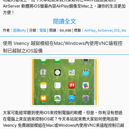
AirServer
軟體將iOS螢幕內容AirPlay鏡像至Mac上，讓你的生活更加
方便！
閱讀全文
作者：
超級efly
| 分類：
電腦
| 閱讀：64,498 | 標籤：
AirPlay
,
AirServer
,
IOS
,
Mac
使用 Veency 越獄模組在Mac/Windows內使用VNC遠程控
制已越獄之iOS設備
大家可能經常聽到使用iOS來控制電腦的軟體，但是，你有沒有想過
在電腦上來反過來控制iOS呢？今天本站就來教大家如何使用這款
Veency 免費越獄模組在
Mac
或
Windows
內使用
VNC
來
遠程控制
已越