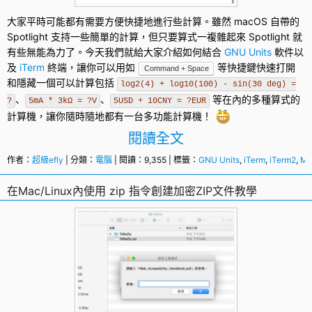
大家平時可能都有需要方便快捷地進行些計算。雖然
macOS
自帶的
Spotlight 支持一些簡單的計算，但只要算式一複雜起來 Spotlight 就
有些無能為力了。今天我們就給大家介紹如何結合
GNU Units
軟件以
及
iTerm
終端，讓你可以用如
等快捷鍵快速打開
Command + Space
和隱藏一個可以計算包括
log2(4) + log10(100) - sin(30 deg) =
、
、
等在內的多種算式的
?
5mA * 3kΩ = ?V
5USD + 10CNY = ?EUR
計算機
，讓你隨時隨地都有一台多功能計算機！
閱讀全文
作者：
超級efly
| 分類：
電腦
| 閱讀：9,355 | 標籤：
GNU Units
,
iTerm
,
iTerm2
,
Ma
在Mac/Linux內使用 zip 指令創建加密ZIP文件教學