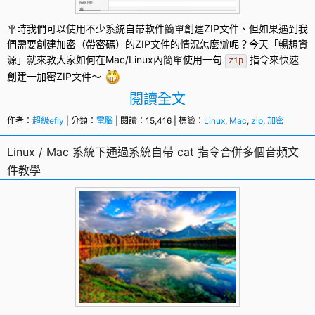
平時我們可以使用不少系統自帶軟件簡單創建ZIP文件、但如果遇到我
們需要創建
加密
（帶密碼）的ZIP文件的情況怎麼辦呢？今天「暢想資
源」就來教大家如何在
Mac
/
Linux
內簡單使用一句
指令來快速
zip
創建一加密ZIP文件～
閱讀全文
作者：
超級efly
| 分類：
電腦
| 閱讀：15,416 | 標籤：
Linux
,
Mac
,
zip
,
加密
Linux / Mac 系統下通過系統自帶 cat 指令合併多個音頻文
件教學