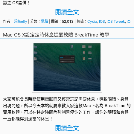
獄之iOS設備！
閱讀全文
作者：
超級efly
| 分類：
電腦
| 閱讀：52,013 | 標籤：
Cydia
,
IOS
,
iOS Tweek
,
iO
Mac OS X設定定時休息提醒軟體 BreakTime 教學
大家可能會長時間使用電腦而又經常忘記需要休息，導致眼睛、身體
出現問題，所以今天本站就要來教大家這款
Mac
下名為
BreakTime
的
實用軟體，可以在特定時間內強制暫停你的工作，讓你的眼睛和身體
一直都能得到適當的休息！
閱讀全文