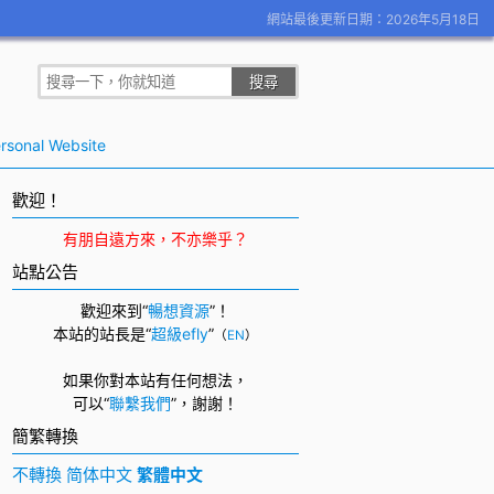
網站最後更新日期：2026年5月18日
rsonal Website
歡迎！
有朋自遠方來，不亦樂乎？
站點公告
歡迎來到“
暢想資源
”！
本站的站長是“
超級efly
”
（
EN
）
如果你對本站有任何想法，
可以
“
聯繫我們
”，
謝謝！
簡繁轉換
不轉換
简体中文
繁體中文