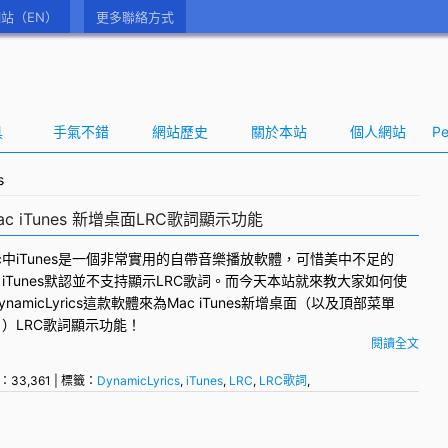
站（EN）
更多聯絡方式
具
手氣不錯
網站歷史
關於本站
個人網站
Pe
s
 Mac iTunes 新增桌面LRC歌詞顯示功能
c
中
iTunes
是一個非常實用的自帶音樂播放軟體，可惜美中不足的
iTunes默認並不支持顯示
LRC歌詞
。而今天本站就來教大家如何使
ynamicLyrics
這款軟體來為Mac iTunes新增桌面（以及頂部菜單
！）
LRC
歌詞顯示功能！
閱讀全文
：33,361 | 標籤：
DynamicLyrics
,
iTunes
,
LRC
,
LRC歌詞
,