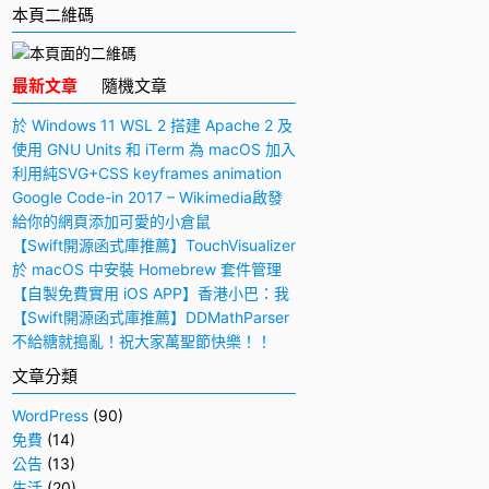
本頁二維碼
最新文章
隨機文章
於 Windows 11 WSL 2 搭建 Apache 2 及
PHP 7 開發環境
使用 GNU Units 和 iTerm 為 macOS 加入
快捷多功能計算機
利用純SVG+CSS keyframes animation
動畫實現手寫毛筆字（書法）效果
Google Code-in 2017 – Wikimedia啟發
與感想
給你的網頁添加可愛的小倉鼠
【Swift開源函式庫推薦】TouchVisualizer
– 於屏幕上顯示你所觸摸的位置
於 macOS 中安裝 Homebrew 套件管理
工具
【自製免費實用 iOS APP】香港小巴：我
要下車！
【Swift開源函式庫推薦】DDMathParser
– 通過文字表達式（算式）計算結果
不給糖就搗亂！祝大家萬聖節快樂！！
文章分類
WordPress
(90)
免費
(14)
公告
(13)
生活
(20)