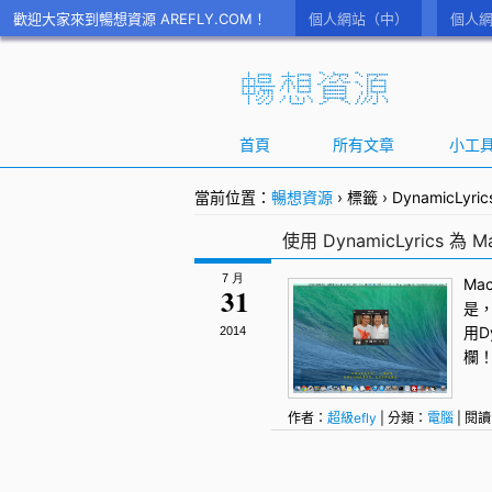
歡迎大家來到暢想資源 AREFLY.COM！
個人網站（中）
個人網
首頁
所有文章
小工
當前位置：
暢想資源
›
標籤
›
DynamicLyric
使用 DynamicLyrics 為
7 月
Ma
31
是，
用
D
2014
欄
作者：
超級efly
| 分類：
電腦
| 閱讀
Mac
,
OS X