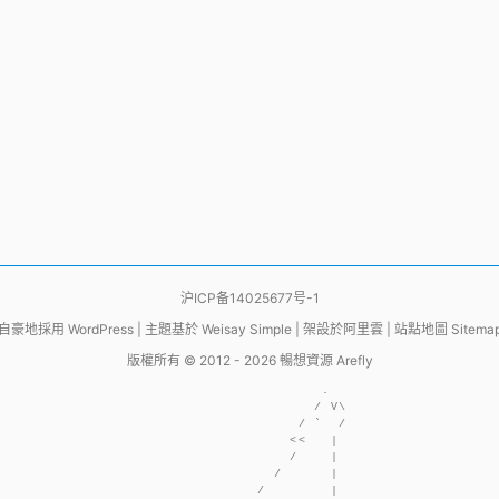
沪ICP备14025677号-1
自豪地採用
WordPress
|
主題基於
Weisay Simple
|
架設於
阿里雲
|
站點地圖 Sitema
版權所有 © 2012 - 2026
暢想資源 Arefly
                     .  

                    / V\

                  / `  /

                 <<   | 

                 /    | 

               /      | 

             /        | 
