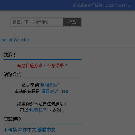
網站最後更新日期：2026年5月18日
rsonal Website
歡迎！
有朋自遠方來，不亦樂乎？
站點公告
歡迎來到“
暢想資源
”！
本站的站長是“
超級efly
”
（
EN
）
如果你對本站有任何想法，
可以
“
聯繫我們
”，
謝謝！
簡繁轉換
不轉換
简体中文
繁體中文