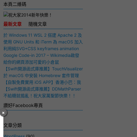
本頁二維碼
最新文章
隨機文章
於 Windows 11 WSL 2 搭建 Apache 2 及
PHP 7 開發環境
使用 GNU Units 和 iTerm 為 macOS 加入
快捷多功能計算機
利用純SVG+CSS keyframes animation
動畫實現手寫毛筆字（書法）效果
Google Code-in 2017 – Wikimedia啟發
與感想
給你的網頁添加可愛的小倉鼠
【Swift開源函式庫推薦】TouchVisualizer
– 於屏幕上顯示你所觸摸的位置
於 macOS 中安裝 Homebrew 套件管理
工具
【自製免費實用 iOS APP】香港小巴：我
要下車！
【Swift開源函式庫推薦】DDMathParser
– 通過文字表達式（算式）計算結果
不給糖就搗亂！祝大家萬聖節快樂！！
讚好Facebook專頁
×
文章分類
WordPress
(90)