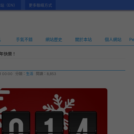
站（EN）
更多聯絡方式
具
手氣不錯
網站歷史
關於本站
個人網站
Pe
新年快樂！
1 00:00
分類：
生活
閱讀：8,853