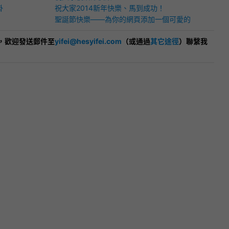
掛
祝大家2014新年快樂、馬到成功！
聖誕節快樂——為你的網頁添加一個可愛的
HTML5聖誕節雪人！
，歡迎發送郵件至
yifei@hesyifei.com
（或通過
其它途徑
）聯繫我