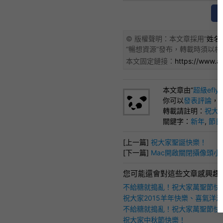
© 版權聲明：本文章採用“
姓名標
“
暢想資源
”發布，轉載時須以相
本文固定鏈接：
https://www.a
本文章由“
超級efly
你可以
發表評論
，
轉載請註明：
祝大家
關鍵字：
新年
,
節日
[上一篇]
祝大家聖誕快樂！
[下一篇]
Mac開啟關閉攝像頭小工具iS
您可能還會對這些文章感興趣
不給糖就搗亂！祝大家萬聖節快
祝大家2015羊年快樂、喜氣洋
不給糖就搗亂！祝大家萬聖節快
祝大家中秋節快樂！