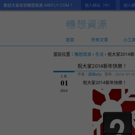
歡迎大家來到暢想資源 AREFLY.COM！
個人網站（中）
個人網
首頁
所有文章
小工
當前位置：
暢想資源
›
生活
›
祝大家2014
祝大家2014新年快樂！
作者：
超級efly
發布：
2014-01-0
1 月
01
祝大家2014
新年
快樂！
2014