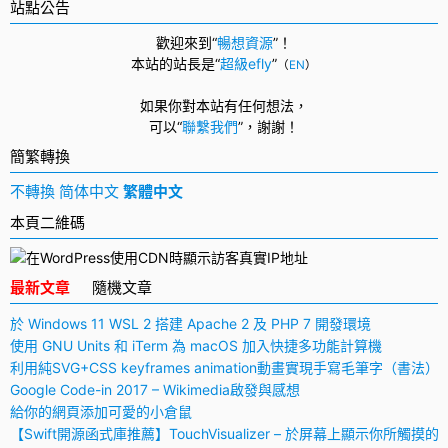
站點公告
歡迎來到“
暢想資源
”！
本站的站長是“
超級efly
”
（
EN
）
如果你對本站有任何想法，
可以
“
聯繫我們
”，
謝謝！
簡繁轉換
不轉換
简体中文
繁體中文
本頁二維碼
最新文章
隨機文章
於 Windows 11 WSL 2 搭建 Apache 2 及 PHP 7 開發環境
使用 GNU Units 和 iTerm 為 macOS 加入快捷多功能計算機
利用純SVG+CSS keyframes animation動畫實現手寫毛筆字（書法）
Google Code-in 2017 – Wikimedia啟發與感想
給你的網頁添加可愛的小倉鼠
【Swift開源函式庫推薦】TouchVisualizer – 於屏幕上顯示你所觸摸的