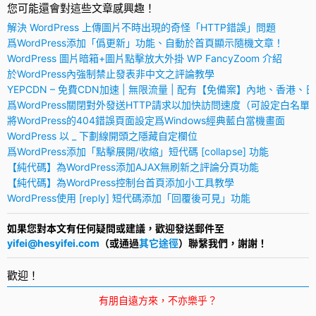
您可能還會對這些文章感興趣！
解決 WordPress 上傳圖片不時出現的奇怪「HTTP錯誤」問題
爲WordPress添加「僞更新」功能、自動於首頁顯示隨機文章！
WordPress 圖片暗箱+圖片點擊放大外掛 WP FancyZoom 介紹
於WordPress內強制禁止發表非中文之評論教學
YEPCDN – 免費CDN加速 | 無限流量 | 配有【免備案】內地、香港、
爲WordPress關閉對外發送HTTP請求以加快訪問速度（可設定白名單
將WordPress的404錯誤頁面設定爲Windows經典藍白當機畫面
WordPress 以 _ 下劃線開頭之隱藏自定欄位
爲WordPress添加「點擊展開/收縮」短代碼 [collapse] 功能
【純代碼】為WordPress添加AJAX無刷新之評論分頁功能
【純代碼】為WordPress控制台首頁添加小工具教學
WordPress使用 [reply] 短代碼添加「回覆後可見」功能
如果您對本文有任何疑問或建議，歡迎發送郵件至
yifei@hesyifei.com
（或通過
其它途徑
）聯繫我們，謝謝！
歡迎！
有朋自遠方來，不亦樂乎？