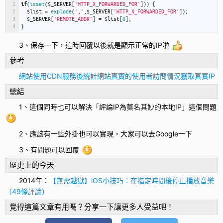
1
if
(
isset
(
$
_SERVER
[
'HTTP_X_FORWARDED_FOR'
]
)
)
{
2
$
list
=
explode
(
','
,
$
_SERVER
[
'HTTP_X_FORWARDED_FOR'
]
)
;
3
$
_SERVER
[
'REMOTE_ADDR'
]
=
$
list
[
0
]
;
4
}
3、保存一下，這時回覆以後就是顯示正常的IP啦
參考
網站使用CDN服務後統計網站真實的使用者訪問情況獲取真實IP
總結
1、這個同時也可以解決「評論IP為莫名其妙的本地IP」這個問題
2、應該有一些外掛也可以實現，大家可以去Google一下
3、有問題可以回覆
歷史上的今天
2014年：
【無需越獄】iOS小技巧：在指定時間後停止播放音樂
（49條評論）
覺得這篇文章有用嗎？分享一下讓更多人受益吧！