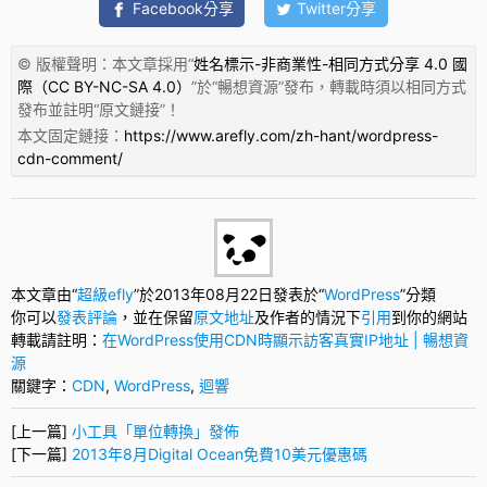
Facebook分享
Twitter分享
© 版權聲明：本文章採用“
姓名標示-非商業性-相同方式分享 4.0 國
際（CC BY-NC-SA 4.0）
”於“
暢想資源
”發布，轉載時須以相同方式
發布並註明“
原文鏈接
”！
本文固定鏈接：
https://www.arefly.com/zh-hant/wordpress-
cdn-comment/
本文章由“
超級efly
”於2013年08月22日發表於“
WordPress
”分類
你可以
發表評論
，並在保留
原文地址
及作者的情況下
引用
到你的網站
轉載請註明：
在WordPress使用CDN時顯示訪客真實IP地址 | 暢想資
源
關鍵字：
CDN
,
WordPress
,
迴響
[上一篇]
小工具「單位轉換」發佈
[下一篇]
2013年8月Digital Ocean免費10美元優惠碼