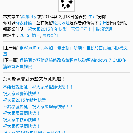
本文章由“
超級efly
”於2015年02月18日發表於“
生活
”分類
你可以
發表評論
，並在保留
原文地址
及作者的情況下
引用
到你的網站
轉載請註明：
祝大家2015羊年快樂、喜氣洋洋！ | 暢想資源
關鍵字：
2015
,
節日
,
農歷新年
[上一篇]
爲WordPress添加「僞更新」功能、自動於首頁顯示隨機文
章！
[下一篇]
通過隨身移動系統修改系統程序以破解Windows 7 CMD並
獲取管理員權限
您可能還會對這些文章感興趣！
不給糖就搗亂！祝大家萬聖節快樂！！
祝大家國慶節快樂！
祝大家2015年新年快樂！
不給糖就搗亂！祝大家萬聖節快樂！！
祝大家國慶節快樂！
祝大家中秋節快樂！
祝大家復活節快樂！
祝大家2014新年快樂、馬到成功！