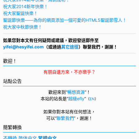
祝大家2014新年快樂！
祝大家聖誕快樂！
聖誕節快樂——為你的網頁添加一個可愛的HTML5聖誕節雪人！
祝大家中秋節快樂！
如果您對本文有任何疑問或建議，歡迎發送郵件至
yifei@hesyifei.com
（或通過
其它途徑
）聯繫我們，謝謝！
歡迎！
有朋自遠方來，不亦樂乎？
站點公告
歡迎來到“
暢想資源
”！
本站的站長是“
超級efly
”
（
EN
）
如果你對本站有任何想法，
可以
“
聯繫我們
”，
謝謝！
簡繁轉換
不轉換
简体中文
繁體中文