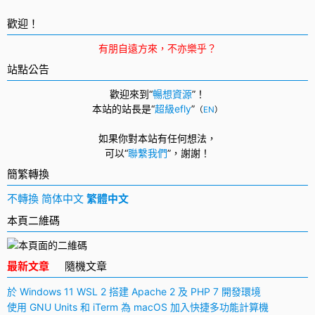
面
導
歡迎！
航
有朋自遠方來，不亦樂乎？
站點公告
歡迎來到“
暢想資源
”！
本站的站長是“
超級efly
”
（
EN
）
如果你對本站有任何想法，
可以
“
聯繫我們
”，
謝謝！
簡繁轉換
不轉換
简体中文
繁體中文
本頁二維碼
最新文章
隨機文章
於 Windows 11 WSL 2 搭建 Apache 2 及 PHP 7 開發環境
使用 GNU Units 和 iTerm 為 macOS 加入快捷多功能計算機