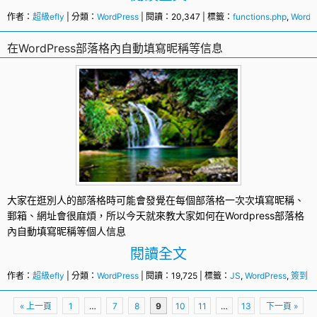
作者：
超級efly
| 分類：
WordPress
| 閱讀：20,347 | 標籤：
functions.php
,
WordP
在WordPress部落格內自動填寫昵稱等信息
大家在逛別人的部落格時可能會發覺在每個部落格一次次填寫昵稱、
郵箱、網址會很麻煩，所以今天就來教大家如何在Wordpress部落格
內自動填寫昵稱等個人信息
閱讀全文
作者：
超級efly
| 分類：
WordPress
| 閱讀：19,725 | 標籤：
JS
,
WordPress
,
簽到
頁
« 上一頁
1
…
7
8
9
10
11
…
13
下一頁 »