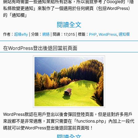
網站有時需要一些通知來給所有訪客，所以我就參考了Google的「隱
私條款變更通知」來製作了一個適用於任何網頁（包括
WordPress
）
的「
通知欄
」
閱讀全文
作者：
超級efly
| 分類：
網絡
| 閱讀：17,015 | 標籤：
PHP
,
WordPress
,
通知欄
在WordPress登出後退回當前頁面
WordPress默認在用戶
登出
以後會彈回登陸頁面，但是這對許多用戶
來說都不是非常適應，其實只需要在「
functions.php
」內加上一段代
碼就可以使
WordPress
登出後退回當前頁面啦！
閱讀全文