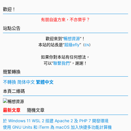
面
導
歡迎！
航
有朋自遠方來，不亦樂乎？
站點公告
歡迎來到“
暢想資源
”！
本站的站長是“
超級efly
”
（
EN
）
如果你對本站有任何想法，
可以
“
聯繫我們
”，
謝謝！
簡繁轉換
不轉換
简体中文
繁體中文
本頁二維碼
最新文章
隨機文章
於 Windows 11 WSL 2 搭建 Apache 2 及 PHP 7 開發環境
使用 GNU Units 和 iTerm 為 macOS 加入快捷多功能計算機