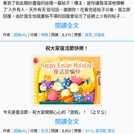
看到了如此精妙盡倫的這樣一篇帖子！樓主，是你讓我深深地理解
了‘人外有人，天外有天’這句話。謝謝你！在看完這帖子以後，我立即
回復，由於我生怕我庸俗不堪的回復會玷污了這網上少有的帖子 ...
閱讀全文
作者：
超級efly
| 分類：
網絡
| 閱讀：8,315 | 標籤：
搞笑
,
討論區
祝大家復活節快樂！
今天是
復活節
，祝大家開開心心的「放假」！ （≧∇≦）
閱讀全文
作者：
超級efly
| 分類：
生活
| 閱讀：8,952 | 標籤：
2013
,
復活節
,
節日