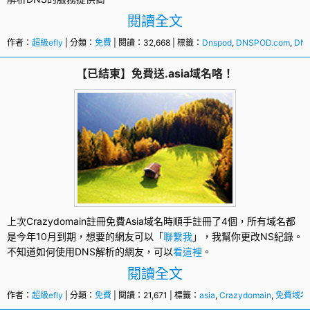
閱讀全文
作者：
超級efly
| 分類：
免費
| 閱讀：32,668 | 標籤：
Dnspod
,
DNSPOD.com
,
DN
【已結束】免費送.asia域名咯！
上次
Crazydomain
註冊免費Asia
域名
時順手註冊了4個，所有域名都
是今年10月到期，想要的網友可以「
聯繫我
」，我幫你更改NS紀錄。
不知道如何使用DNS解析的網友，可以
看這裡
。
閱讀全文
作者：
超級efly
| 分類：
免費
| 閱讀：21,671 | 標籤：
asia
,
Crazydomain
,
免費域名