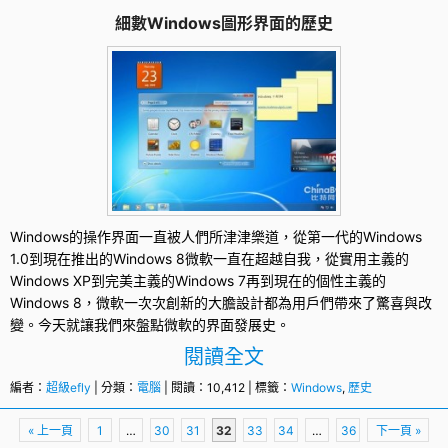
細數Windows圖形界面的歷史
Windows
的操作界面一直被人們所津津樂道，從第一代的Windows
1.0到現在推出的Windows 8微軟一直在超越自我，從實用主義的
Windows XP到完美主義的Windows 7再到現在的個性主義的
Windows 8，微軟一次次創新的大膽設計都為用戶們帶來了驚喜與改
變。今天就讓我們來盤點微軟的界面發展史。
閱讀全文
編者：
超級efly
| 分類：
電腦
| 閱讀：10,412 | 標籤：
Windows
,
歷史
頁
« 上一頁
1
…
30
31
32
33
34
…
36
下一頁 »