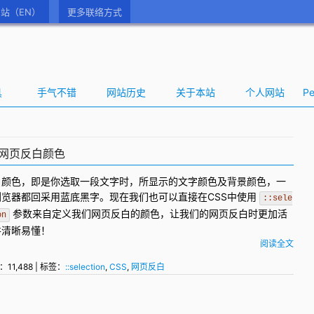
站（EN）
更多联络方式
具
手气不错
网站历史
关于本站
个人网站
Pe
自定义网页反白颜色
白颜色，即是你选取一段文字时，所显示的文字颜色及背景颜色，一
浏览器都回采用蓝底黑字。现在我们也可以直接在
CSS
中使用
::sele
参数来自定义我们
网页反白
的颜色，让我们的网页反白时更加活
on
并清晰易懂！
阅读全文
：11,488 | 标签：
::selection
,
CSS
,
网页反白