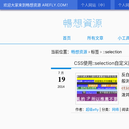
欢迎大家来到畅想资源 AREFLY.COM！
个人网站（中）
个人网
首页
所有文章
小工
当前位置：
畅想资源
›
标签
›
::selection
CSS使用::selection
7 月
反
19
般
2014
cti
泼
作者：
超级efly
| 分类：
网络
| 阅读