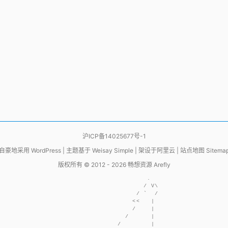
沪ICP备14025677号-1
自豪地采用
WordPress
|
主题基于
Weisay Simple
|
架设于
阿里云
|
站点地图 Sitema
版权所有 © 2012 - 2026
畅想资源 Arefly
                     .  

                    / V\

                  / `  /

                 <<   | 

                 /    | 

               /      | 

             /        | 
