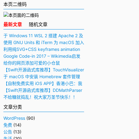
本页二维码
最新文章
随机文章
于 Windows 11 WSL 2 搭建 Apache 2 及
PHP 7 开发环境
使用 GNU Units 和 iTerm 为 macOS 加入
快捷多功能计算器
利用纯SVG+CSS keyframes animation
动画实现手写毛笔字（书法）效果
Google Code-in 2017 – Wikimedia启发
与感想
给你的网页添加可爱的小仓鼠
【Swift开源函式库推荐】TouchVisualizer
– 于屏幕上显示你所触摸的位置
于 macOS 中安装 Homebrew 套件管理
工具
【自制免费实用 iOS APP】香港小巴：我
要下车！
【Swift开源函式库推荐】DDMathParser
– 通过文字表达式（算式）计算结果
不给糖就捣乱！祝大家万圣节快乐！！
文章分类
WordPress
(90)
免费
(14)
公告
(13)
生活
(20)