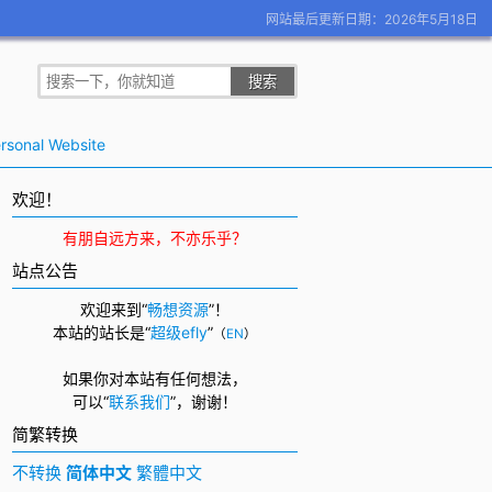
网站最后更新日期：2026年5月18日
rsonal Website
欢迎！
有朋自远方来，不亦乐乎？
站点公告
欢迎来到“
畅想资源
”！
本站的站长是“
超级efly
”
（
EN
）
如果你对本站有任何想法，
可以
“
联系我们
”，
谢谢！
简繁转换
不转换
简体中文
繁體中文