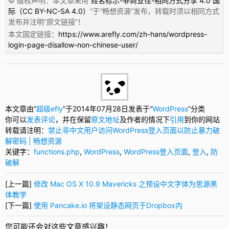
© 版权声明：本文章采用“
姓名标示-非商业性-相同方式分享 4.0 国
际（CC BY-NC-SA 4.0）
”于“
畅想资源
”发布，转载时须以相同方式
发布并注明“
原文链接
”！
本文固定链接：
https://www.arefly.com/zh-hans/wordpress-
login-page-disallow-non-chinese-user/
本文章由“
超级efly
”于2014年07月28日发表于“
WordPress
”分类
你可以
发表评论
，并在保留
原文地址
及作者的情况下
引用
到你的网站
转载请注明：
禁止非中文用户访问WordPress登入页面以防止暴力破
解密码 | 畅想资源
关键字：
functions.php
,
WordPress
,
WordPress登入页面
,
登入
,
防
破解
[上一篇]
修改 Mac OS X 10.9 Mavericks 之预设中文字体为思源黑
体教学
[下一篇]
使用 Pancake.io 将架设静态网页于Dropbox内
您可能还会对这些文章感兴趣！