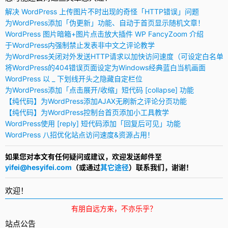
解决 WordPress 上传图片不时出现的奇怪「HTTP错误」问题
为WordPress添加「伪更新」功能、自动于首页显示随机文章！
WordPress 图片暗箱+图片点击放大插件 WP FancyZoom 介绍
于WordPress内强制禁止发表非中文之评论教学
为WordPress关闭对外发送HTTP请求以加快访问速度（可设定白名单
将WordPress的404错误页面设定为Windows经典蓝白当机画面
WordPress 以 _ 下划线开头之隐藏自定栏位
为WordPress添加「点击展开/收缩」短代码 [collapse] 功能
【纯代码】为WordPress添加AJAX无刷新之评论分页功能
【纯代码】为WordPress控制台首页添加小工具教学
WordPress使用 [reply] 短代码添加「回复后可见」功能
WordPress 八招优化站点访问速度&资源占用！
如果您对本文有任何疑问或建议，欢迎发送邮件至
yifei@hesyifei.com
（或通过
其它途径
）联系我们，谢谢！
欢迎！
有朋自远方来，不亦乐乎？
站点公告