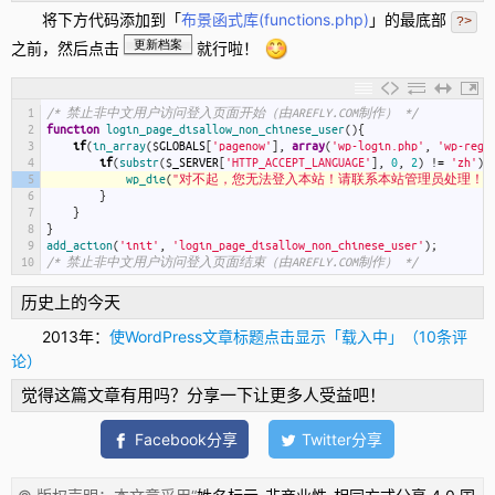
将下方代码添加到「
布景函式库(
functions.php
)
」的最底部
?>
更新档案
之前，然后点击
就行啦！
1
/* 禁止非中文用户访问登入页面开始（由AREFLY.COM制作） */
2
function
login_page_disallow_non_chinese_user
(
)
{
3
if
(
in_array
(
$
GLOBALS
[
'pagenow'
]
,
array
(
'wp-login.php'
,
'wp-regi
4
if
(
substr
(
$
_SERVER
[
'HTTP_ACCEPT_LANGUAGE'
]
,
0
,
2
)
!
=
'zh'
)
{
5
wp_die
(
"对不起，您无法登入本站！请联系本站管理员处理！"
6
}
7
}
8
}
9
add_action
(
'init'
,
'login_page_disallow_non_chinese_user'
)
;
10
/* 禁止非中文用户访问登入页面结束（由AREFLY.COM制作） */
历史上的今天
2013年：
使WordPress文章标题点击显示「载入中」（10条评
论）
觉得这篇文章有用吗？分享一下让更多人受益吧！
Facebook分享
Twitter分享