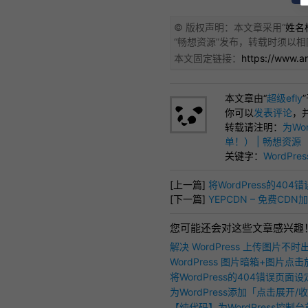
© 版权声明：本文章采用“
姓名标
“
畅想资源
”发布，转载时须以相
本文固定链接：
https://www.a
本文章由“
超级efly
你可以
发表评论
，
转载请注明：
为Wo
单！） | 畅想资源
关键字：
WordPres
[上一篇]
将WordPress的40
[下一篇]
YEPCDN – 免费C
您可能还会对这些文章感兴趣
解决 WordPress 上传图片不
「HTTP错误」问题
WordPress 图片暗箱+图片点
FancyZoom 介绍
将WordPress的404错误页面设
典蓝白当机画面
为WordPress添加「点击展开
[collapse] 功能
【纯代码】为WordPress控制