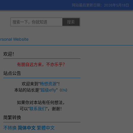
网站最后更新日期：2026年5月18日
rsonal Website
欢迎！
有朋自远方来，不亦乐乎？
站点公告
欢迎来到“
畅想资源
”！
本站的站长是“
超级efly
”
（
EN
）
如果你对本站有任何想法，
可以
“
联系我们
”，
谢谢！
简繁转换
不转换
简体中文
繁體中文