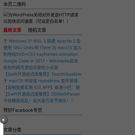
本页二维码
最新文章
随机文章
于 Windows 11 WSL 2 搭建 Apache 2 及
PHP 7 开发环境
使用 GNU Units 和 iTerm 为 macOS 加入
快捷多功能计算器
利用纯SVG+CSS keyframes animation
动画实现手写毛笔字（书法）效果
Google Code-in 2017 – Wikimedia启发
与感想
给你的网页添加可爱的小仓鼠
e1.com, site2.com'
)
;
【Swift开源函式库推荐】TouchVisualizer
– 于屏幕上显示你所触摸的位置
于 macOS 中安装 Homebrew 套件管理
工具
【自制免费实用 iOS APP】香港小巴：我
要下车！
【Swift开源函式库推荐】DDMathParser
– 通过文字表达式（算式）计算结果
不给糖就捣乱！祝大家万圣节快乐！！
赞好Facebook专页
×
文章分类