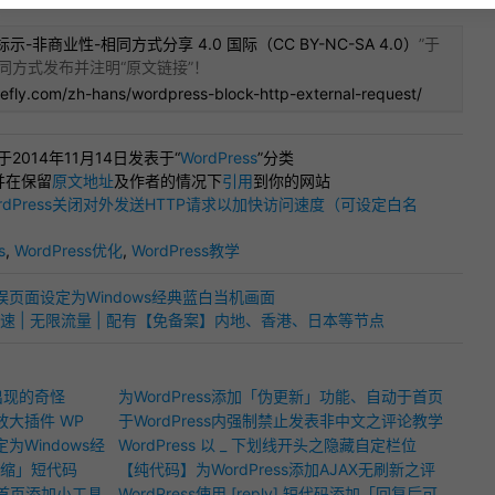
示-非商业性-相同方式分享 4.0 国际（CC BY-NC-SA 4.0）
”于
同方式发布并注明“
原文链接
”！
refly.com/zh-hans/wordpress-block-http-external-request/
”于2014年11月14日发表于“
WordPress
”分类
并在保留
原文地址
及作者的情况下
引用
到你的网站
rdPress关闭对外发送HTTP请求以加快访问速度（可设定白名
s
,
WordPress优化
,
WordPress教学
4错误页面设定为Windows经典蓝白当机画面
DN加速 | 无限流量 | 配有【免备案】内地、香港、日本等节点
！
时出现的奇怪
为WordPress添加「伪更新」功能、自动于首页
击放大插件 WP
显示随机文章！
于WordPress内强制禁止发表非中文之评论教学
定为Windows经
WordPress 以 _ 下划线开头之隐藏自定栏位
/收缩」短代码
【纯代码】为WordPress添加AJAX无刷新之评
台首页添加小工具
论分页功能
WordPress使用 [reply] 短代码添加「回复后可