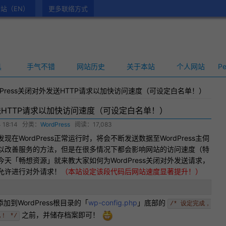
站（EN）
更多联络方式
具
手气不错
网站历史
关于本站
个人网站
Pe
dPress关闭对外发送HTTP请求以加快访问速度（可设定白名单！）
外发送HTTP请求以加快访问速度（可设定白名单！）
 18:14
分类：
WordPress
阅读：17,083
现在WordPress正常运行时，将会不断发送数据至WordPress主伺
以改善服务的方法，但是在很多情况下都会影响网站的访问速度（特
天「畅想资源」就来教大家如何为WordPress关闭对外发送请求，
允许进行对外请求！
（本站设定该段代码后网站速度显著提升！）
加到WordPress根目录的「
wp-config.php
」底部的
/* 设定完成，
之前，并储存档案即可！
！ */