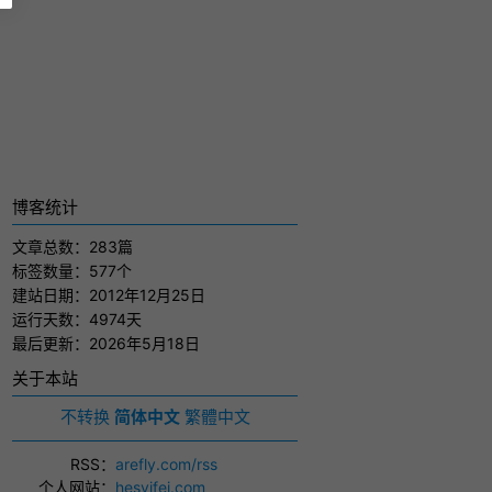
博客统计
文章总数：283篇
标签数量：577个
建站日期：2012年12月25日
运行天数：4974天
最后更新：2026年5月18日
关于本站
不转换
简体中文
繁體中文
RSS
：
arefly.com/rss
个人网站
：
hesyifei.com