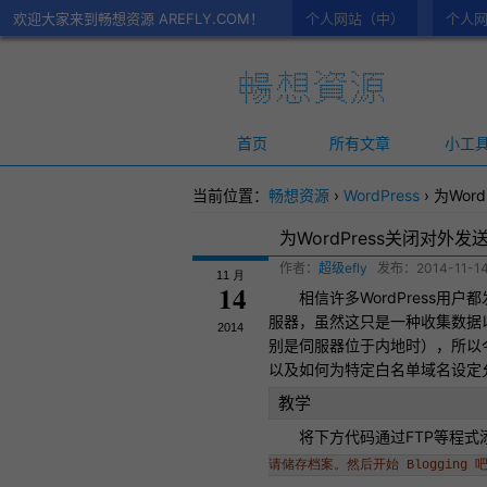
欢迎大家来到畅想资源 AREFLY.COM！
个人网站（中）
个人网
首页
所有文章
小工
当前位置：
畅想资源
›
WordPress
›
为Wor
为WordPress关闭对
作者：
超级efly
发布：
2014-11-14
11 月
14
相信许多
WordPress
用户都发
服器，虽然这只是一种收集数据
2014
别是伺服器位于内地时），所以今
以及如何为特定白名单域名设定
教学
将下方代码通过FTP等程式添
请储存档案。然后开始 Blogging 吧