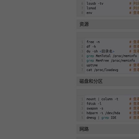
6
lsusb
-
tv
# 列
7
lsmod
# 
8
env
# 
资源
1
free
-
m
# 
2
df
-
h
# 
3
du
-
sh
<
目录名
>
# 
4
grep 
MemTotal
/
proc
/
meminfo
5
grep 
MemFree
/
proc
/
meminfo
6
uptime
# 
7
cat
/
proc
/
loadavg
# 
磁盘和分区
1
mount
|
column
-
t
# 
2
fdisk
-
l
# 
3
swapon
-
s
# 
4
hdparm
-
i
/
dev
/
hda
# 查
5
dmesg
|
grep 
IDE
# 查
网路