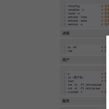
1
ifconfig
# 
2
iptables
-
L
# 
3
route
-
n
# 查
4
netstat
-
lntp
# 
5
netstat
-
antp
# 
6
netstat
-
s
# 
进程
1
ps
-
ef
# 
2
top
# 
用户
1
w
# 
2
id
<
用户名
>
# 
3
last
# 
4
cut
-
d
:
-
f1
/
etc
/
passwd
#
5
cut
-
d
:
-
f1
/
etc
/
group
#
6
crontab
-
l
# 
服务