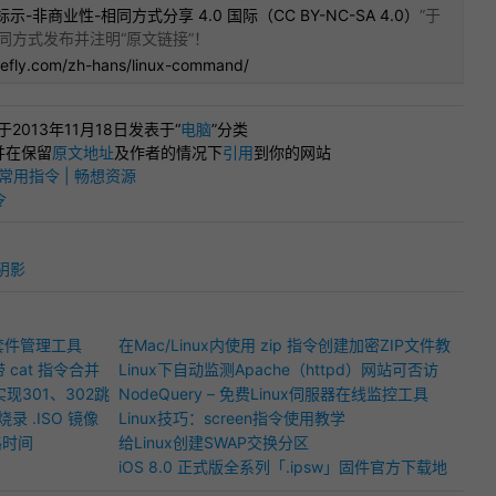
示-非商业性-相同方式分享 4.0 国际（CC BY-NC-SA 4.0）
”于
同方式发布并注明“
原文链接
”！
refly.com/zh-hans/linux-command/
”于2013年11月18日发表于“
电脑
”分类
并在保留
原文地址
及作者的情况下
引用
到你的网站
ux常用指令 | 畅想资源
令
阴影
！
w 套件管理工具
在Mac/Linux内使用 zip 指令创建加密ZIP文件教
带 cat 指令合并
学
Linux下自动监测Apache（httpd）网站可否访
现301、302跳
问并执行相关命令（如重启）
NodeQuery – 免费Linux伺服器在线监控工具
录 .ISO 镜像
Linux技巧：screen指令使用教学
路时间
给Linux创建SWAP交换分区
iOS 8.0 正式版全系列「.ipsw」固件官方下载地
址