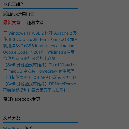
本页二维码
最新文章
随机文章
于 Windows 11 WSL 2 搭建 Apache 2 及
PHP 7 开发环境
使用 GNU Units 和 iTerm 为 macOS 加入
快捷多功能计算器
利用纯SVG+CSS keyframes animation
动画实现手写毛笔字（书法）效果
Google Code-in 2017 – Wikimedia启发
与感想
给你的网页添加可爱的小仓鼠
【Swift开源函式库推荐】TouchVisualizer
– 于屏幕上显示你所触摸的位置
于 macOS 中安装 Homebrew 套件管理
工具
【自制免费实用 iOS APP】香港小巴：我
要下车！
【Swift开源函式库推荐】DDMathParser
– 通过文字表达式（算式）计算结果
不给糖就捣乱！祝大家万圣节快乐！！
赞好Facebook专页
文章分类
WordPress
(90)