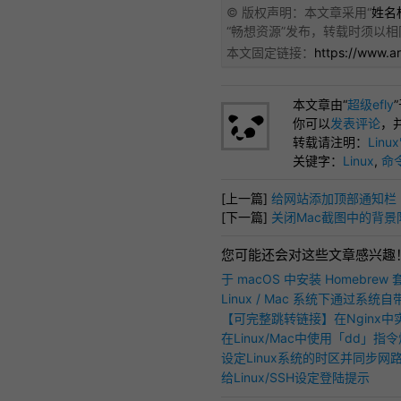
© 版权声明：本文章采用“
姓名标
“
畅想资源
”发布，转载时须以相
本文固定链接：
https://www.a
本文章由“
超级efly
你可以
发表评论
，
转载请注明：
Lin
关键字：
Linux
,
命
[上一篇]
给网站添加顶部通知栏
[下一篇]
关闭Mac截图中的背景
您可能还会对这些文章感兴趣
于 macOS 中安装 Homebre
Linux / Mac 系统下通过系统自
多个音频文件教学
【可完整跳转链接】在Nginx中实
转之方法
在Linux/Mac中使用「dd」指令烧
至USB硬碟
设定Linux系统的时区并同步网
给Linux/SSH设定登陆提示