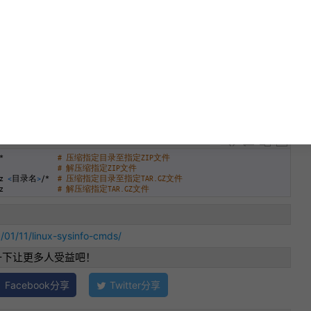
列出所有系统服务
# 列出所有启动的系统服务
查看所有安装的软件包
*
# 压缩指定目录至指定ZIP文件
# 解压缩指定ZIP文件
z
<
目录名
>
/*
# 压缩指定目录至指定TAR.GZ文件
z
# 解压缩指定TAR.GZ文件
/01/11/linux-sysinfo-cmds/
一下让更多人受益吧！
Facebook分享
Twitter分享