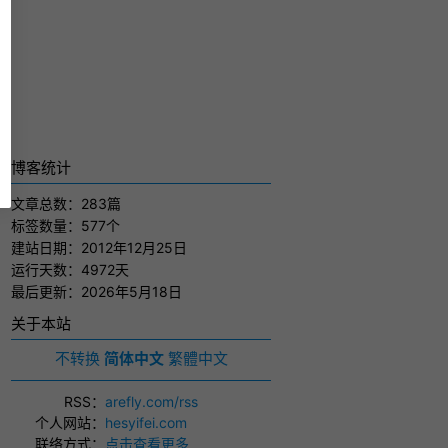
博客统计
文章总数：283篇
标签数量：577个
建站日期：2012年12月25日
运行天数：4972天
最后更新：2026年5月18日
关于本站
不转换
简体中文
繁體中文
RSS
：
arefly.com/rss
个人网站
：
hesyifei.com
联络方式
：
点击查看更多