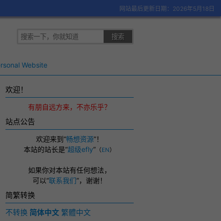
网站最后更新日期：2026年5月18日
rsonal Website
欢迎！
有朋自远方来，不亦乐乎？
站点公告
欢迎来到“
畅想资源
”！
本站的站长是“
超级efly
”
（
EN
）
如果你对本站有任何想法，
可以
“
联系我们
”，
谢谢！
简繁转换
不转换
简体中文
繁體中文