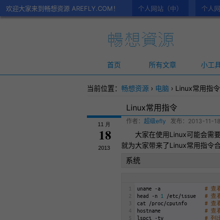
欢迎大家来到畅想资源 AREFLY.COM！
个人网站（中）
个人网
首页
所有文章
小工
当前位置：
畅想资源
›
电脑
›
Linux常用指令
Linux常用指令
作者：
超级efly
发布：
2013-11-18
11 月
18
大家在使用
Linux
可能会需
就为大家带来了Linux常用指
2013
系统
1
uname
-
a
# 查
2
head
-
n
1
/
etc
/
issue
# 
3
cat
/
proc
/
cpuinfo
# 查
4
hostname
# 
5
lspci
-
tv
# 列