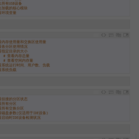
出所有USB设备
列出加载的核心模块
查看环境变量
查看内存使用量和交换区使用量
查看各分区使用情况
查看指定目录的大小
# 查看内存总量
# 查看空闲内存量
查看系统运行时间、用户数、负载
查看系统负载
查看挂接的分区状态
查看所有分区
查看所有交换分区
看磁盘参数(仅适用于IDE设备)
看启动时IDE设备检测状况