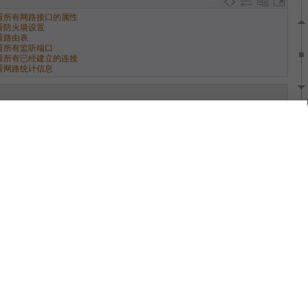
查看所有网路接口的属性
查看防火墙设置
看路由表
查看所有监听端口
查看所有已经建立的连接
查看网路统计信息
查看所有进程
实时显示进程状态
查看活动用户
查看指定用户信息
查看用户登录日志
 查看系统所有用户
 查看系统所有组
查看当前用户的计划任务