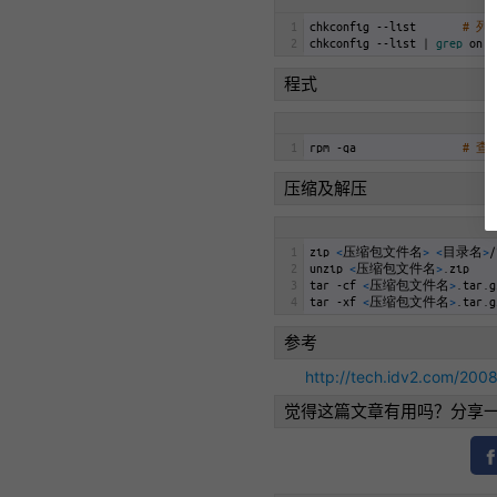
1
chkconfig
--
list
# 
2
chkconfig
--
list
|
grep 
on
程式
1
rpm
-
qa
# 
压缩及解压
1
zip
<
压缩包文件名
>
<
目录名
>
/
2
unzip
<
压缩包文件名
>
.
zip
3
tar
-
cf
<
压缩包文件名
>
.
tar
.
g
4
tar
-
xf
<
压缩包文件名
>
.
tar
.
g
参考
http://tech.idv2.com/2008
觉得这篇文章有用吗？分享