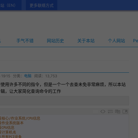
站（EN）
更多联络方式
具
手气不错
网站历史
关于本站
个人网站
Pe
 19:15
分类：
电脑
阅读：13,753
要使用许多不同的指令，但是一个一个去查未免非常麻烦，所以本站
令合辑，让大家简化查询
命令
的工作
看核心/作业系统/CPU信息
查看作业系统版本
看CPU信息
查看计算机名
出所有PCI设备