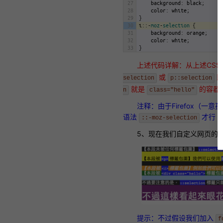
27
background
:
black
;
28
color
:
white
;
29
}
30
i
:
:
-
moz
-
selection
{
31
background
:
orange
;
32
color
:
white
;
33
}
34
p
:
:
-
moz
-
selection
{
35
background
:
yellow
;
上述代码详解：从上述CS
36
color
:
black
;
或
即
selection
37
}
p::selection
38
code
:
:
-
moz
-
selection
{
就是
的容器
n
class="hello"
39
background
:
blue
;
40
color
:
white
;
注释：由于Firefox（一意
41
}
42
.
hello
:
:
-
moz
-
selection
{
语法
才行
::-moz-selection
43
background
:
green
;
44
color
:
white
;
5、现在我们自定义网页的
45
}
46
h1
:
:
-
moz
-
selection
{
47
background
:
purple
;
48
color
:
white
;
49
}
提示：不过假设我们加入
f