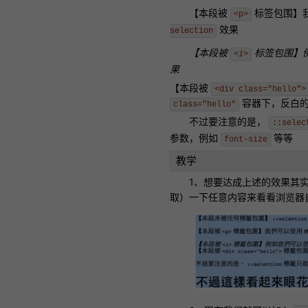
【本段被
标签包围】
<p>
效果
selection
【本段被
标签包围】
<i>
果
【本段被
<div class="hello">
容器下，反白
class="hello"
不过要注意的是，
::selec
参数，例如
等等
font-size
教学
1、想要达成上述的效果其
取）一下任意内容来看看浏览器