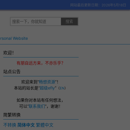
网站最后更新日期：2026年5月18日
rsonal Website
欢迎！
有朋自远方来，不亦乐乎？
站点公告
欢迎来到“
畅想资源
”！
本站的站长是“
超级efly
”
（
EN
）
如果你对本站有任何想法，
可以
“
联系我们
”，
谢谢！
简繁转换
不转换
简体中文
繁體中文