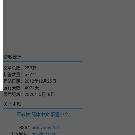
博客统计
文章总数：283篇
标签数量：577个
建站日期：2012年12月25日
运行天数：4972天
最后更新：2026年5月18日
关于本站
不转换
简体中文
繁體中文
RSS
：
arefly.com/rss
个人网站
：
hesyifei.com