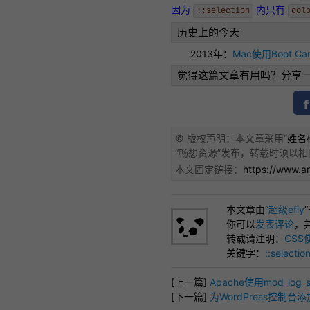
因为
内只有
::selection
col
历史上的今天
2013年：
Mac使用Boot C
觉得这篇文章有用吗？分享
© 版权声明：本文章采用“
姓名标
“
畅想资源
”发布，转载时须以相
本文固定链接：
https://www.ar
本文章由“
超级efly
你可以
发表评论
，
转载请注明：
CSS
关键字：
::selectio
[上一篇]
Apache使用mod_lo
[下一篇]
为WordPress控制