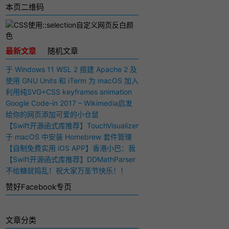
本页二维码
最新文章
随机文章
于 Windows 11 WSL 2 搭建 Apache 2 及
PHP 7 开发环境
使用 GNU Units 和 iTerm 为 macOS 加入
快捷多功能计算器
利用纯SVG+CSS keyframes animation
动画实现手写毛笔字（书法）效果
Google Code-in 2017 – Wikimedia启发
与感想
给你的网页添加可爱的小仓鼠
【Swift开源函式库推荐】TouchVisualizer
– 于屏幕上显示你所触摸的位置
于 macOS 中安装 Homebrew 套件管理
工具
【自制免费实用 iOS APP】香港小巴：我
要下车！
【Swift开源函式库推荐】DDMathParser
– 通过文字表达式（算式）计算结果
不给糖就捣乱！祝大家万圣节快乐！！
赞好Facebook专页
文章分类