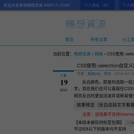
欢迎大家来到畅想资源 AREFLY.COM！
个人网站（中）
个人网
首页
所有文章
小工
当前位置：
畅想资源
›
网络
›
CSS使用::se
CSS使用::selection
作者：
超级efly
发布：
2014-07-19
7 月
19
反白颜色，即是你选取一段
字。现在我们也可以直接在
CSS
2014
网页反白时更加活泼并清晰易懂
效果预览（反白这段文字看
注意：该效果不支持Internet
【本段未被任何标签包围】
::s
不过IE8以下的版本均不支持