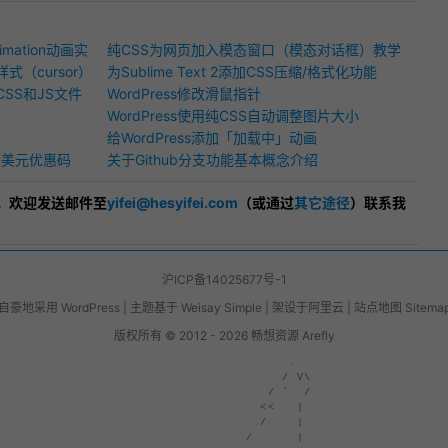
！
nimation动画实
纯CSS为网页加入模态窗口（模态对话框）教学
（cursor）
为Sublime Text 2添加CSS压缩/格式化功能
SS和JS文件
WordPress修改滑鼠指针
WordPress使用纯CSS自动调整图片大小
给WordPress添加「加载中」动画
费10美元优惠码
关于Github分支功能基本概念介绍
，欢迎发送邮件至
yifei@hesyifei.com
（或通过
其它途径
）联系我
沪ICP备14025677号-1
自豪地采用
WordPress
|
主题基于
Weisay Simple
|
架设于
阿里云
|
站点地图 Sitema
版权所有 © 2012 - 2026
畅想资源 Arefly
                     .  

                    / V\

                  / `  /

                 <<   | 

                 /    | 

               /      | 
