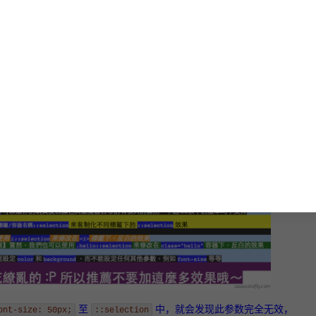
S我们可以看到，
即代表全网页所使用的效果，而
::selection
i::
是在
或
标签内的反白效果，当然，
<i>
<p>
.hello::selectio
内的反白效果
孤行
）不支持该函数，我们还需要再多加一个Firefox自己的专属
反白颜色就完成啦！
至
中，就会发现此参数完全无效，
ont-size: 50px;
::selection