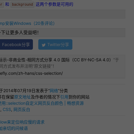
和
这两个参数是可用的
or
background
amp安装Windows（20条评论）
一下让更多人受益吧！
Facebook分享
Twitter分享
示-非商业性-相同方式分享 4.0 国际（CC BY-NC-SA 4.0）
”于
同方式发布并注明“
原文链接
”！
efly.com/zh-hans/css-selection/
”于2014年07月19日发表于“
网络
”分类
并在保留
原文地址
及作者的情况下
引用
到你的网站
使用::selection自定义网页反白颜色 | 畅想资源
n
,
CSS
,
网页反白
g_slow来定位响应慢的请求
台添加亲切的问候语