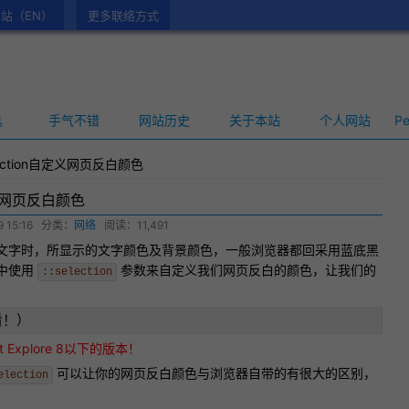
站（EN）
更多联络方式
具
手气不错
网站历史
关于本站
个人网站
Pe
lection自定义网页反白颜色
自定义网页反白颜色
 15:16
分类：
网络
阅读：11,491
文字时，所显示的文字颜色及背景颜色，一般浏览器都回采用蓝底黑
中使用
参数来自定义我们
网页反白
的颜色，让我们的
::selection
！
看！）
 Explore 8以下的版本！
可以让你的网页反白颜色与浏览器自带的有很大的区别，
election