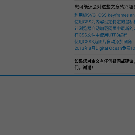
您可能还会对这些文章感兴趣
利用纯SVG+CSS keyframes a
现手写毛笔字（书法）效果
使用CSS为内容设定特定的鼠标样式
介绍
让浏览器自动加载网页中最新的C
在CSS文件中使用UTF8编码
使用CSS3为图片自动添加圆角
2013年8月Digital Ocean免
如果您对本文有任何疑问或建议
们，谢谢！