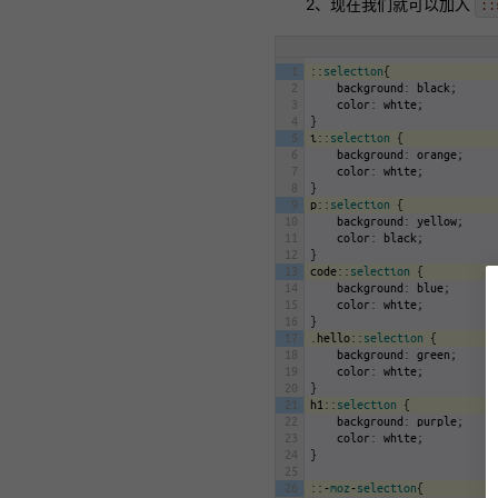
2、现在我们就可以加入
::
1
:
:
selection
{
2
background
:
black
;
3
color
:
white
;
4
}
5
i
:
:
selection
{
6
background
:
orange
;
7
color
:
white
;
8
}
9
p
:
:
selection
{
10
background
:
yellow
;
11
color
:
black
;
12
}
13
code
:
:
selection
{
14
background
:
blue
;
15
color
:
white
;
16
}
17
.
hello
:
:
selection
{
18
background
:
green
;
19
color
:
white
;
20
}
21
h1
:
:
selection
{
22
background
:
purple
;
23
color
:
white
;
24
}
25
26
:
:
-
moz
-
selection
{