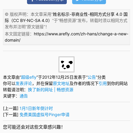
© 版权声明：本文章采用“
姓名标示-非商业性-相同方式分享 4.0 国
际（CC BY-NC-SA 4.0）
”于“
畅想资源
”发布，转载时须以相同方式
发布并注明“
原文链接
”！
本文固定链接：
https://www.arefly.com/zh-hans/change-a-new-
domain/
本文章由“
超级efly
”于2012年12月25日发表于“
公告
”分类
你可以
发表评论
，并在保留
原文地址
及作者的情况下
引用
到你的网站
转载请注明：
换了新的网址 | 畅想资源
关键字：
通告
[上一篇]
1月1日新年倒计时
[下一篇]
免费美国虚拟号Pinger申请
您可能还会对这些文章感兴趣！