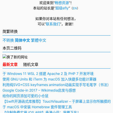
欢迎来到“
畅想资源
”！
本站的站长是“
超级efly
”
（
EN
）
如果你对本站有任何想法，
可以
“
联系我们
”，
谢谢！
简繁转换
不转换
简体中文
繁體中文
本页二维码
最新文章
随机文章
于 Windows 11 WSL 2 搭建 Apache 2 及 PHP 7 开发环境
使用 GNU Units 和 iTerm 为 macOS 加入快捷多功能计算器
利用纯SVG+CSS keyframes animation动画实现手写毛笔字（书法）
Google Code-in 2017 – Wikimedia启发与感想
给你的网页添加可爱的小仓鼠
【Swift开源函式库推荐】TouchVisualizer – 于屏幕上显示你所触摸的
于 macOS 中安装 Homebrew 套件管理工具
【自制免费实用 iOS APP】香港小巴：我要下车！