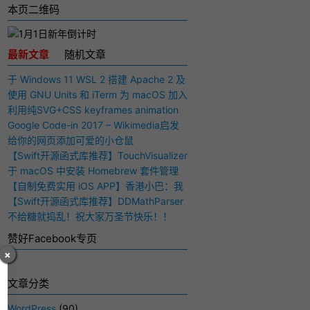
本页二维码
最新文章
随机文章
于 Windows 11 WSL 2 搭建 Apache 2 及
PHP 7 开发环境
使用 GNU Units 和 iTerm 为 macOS 加入
快捷多功能计算器
利用纯SVG+CSS keyframes animation
动画实现手写毛笔字（书法）效果
Google Code-in 2017 – Wikimedia启发
与感想
给你的网页添加可爱的小仓鼠
【Swift开源函式库推荐】TouchVisualizer
– 于屏幕上显示你所触摸的位置
于 macOS 中安装 Homebrew 套件管理
工具
【自制免费实用 iOS APP】香港小巴：我
要下车！
【Swift开源函式库推荐】DDMathParser
– 通过文字表达式（算式）计算结果
不给糖就捣乱！祝大家万圣节快乐！！
赞好Facebook专页
×
文章分类
WordPress
(90)