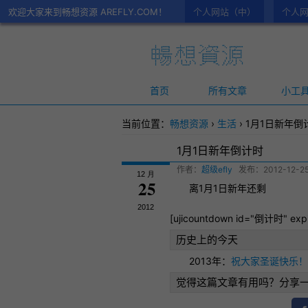
欢迎大家来到畅想资源 AREFLY.COM！
个人网站（中）
个人网
首页
所有文章
小工
当前位置：
畅想资源
›
生活
›
1月1日新年倒
1月1日新年倒计时
作者：
超级efly
发布：
2012-12-25
12 月
25
离1月1日新年还剩
2012
[ujicountdown id="
倒计时
" exp
历史上的今天
2013年：
祝大家圣诞快乐！
觉得这篇文章有用吗？分享