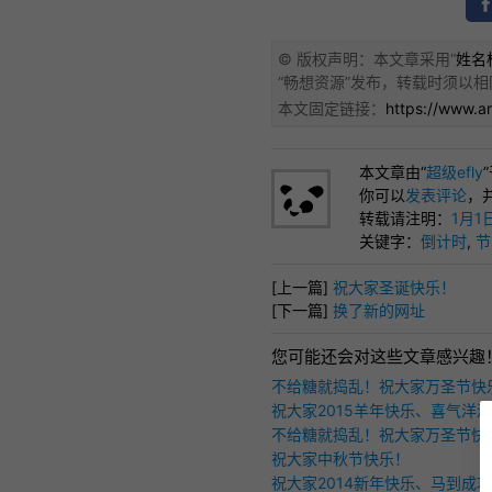
© 版权声明：本文章采用“
姓名标
“
畅想资源
”发布，转载时须以相
本文固定链接：
https://www.a
本文章由“
超级efly
你可以
发表评论
，
转载请注明：
1月1
关键字：
倒计时
,
节
[上一篇]
祝大家圣诞快乐！
[下一篇]
换了新的网址
您可能还会对这些文章感兴趣
不给糖就捣乱！祝大家万圣节快
祝大家2015羊年快乐、喜气洋
不给糖就捣乱！祝大家万圣节快
祝大家中秋节快乐！
祝大家2014新年快乐、马到成