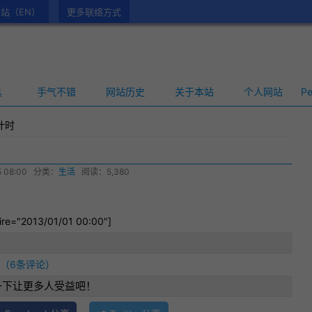
站（EN）
更多联络方式
具
手气不错
网站历史
关于本站
个人网站
Pe
计时
 08:00
分类：
生活
阅读：5,380
ire="2013/01/01 00:00"]
（6条评论）
一下让更多人受益吧！