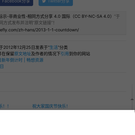
Facebook分享
Twitter分享
示-非商业性-相同方式分享 4.0 国际（CC BY-NC-SA 4.0）
”于
同方式发布并注明“
原文链接
”！
refly.com/zh-hans/2013-1-1-countdown/
”于2012年12月25日发表于“
生活
”分类
并在保留
原文地址
及作者的情况下
引用
到你的网站
日新年倒计时 | 畅想资源
日
！
乐！！
祝大家国庆节快乐！
洋！
祝大家2015年新年快乐！
乐！！
祝大家国庆节快乐！
祝大家复活节快乐！
功！
祝大家2014新年快乐！