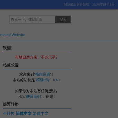
网站最后更新日期：2026年5月18日
rsonal Website
欢迎！
有朋自远方来，不亦乐乎？
站点公告
欢迎来到“
畅想资源
”！
本站的站长是“
超级efly
”
（
EN
）
如果你对本站有任何想法，
可以
“
联系我们
”，
谢谢！
简繁转换
不转换
简体中文
繁體中文