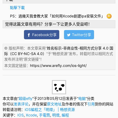
點擊下載
PS：過幾天我會教大家「如何用
Xcode
創建ipa安裝文件」
觉得这篇文章有用吗？分享一下让更多人受益吧！
Facebook分享
Twitter分享
© 版权声明：本文章采用“
姓名标示-非商业性-相同方式分享 4.0 国
际（CC BY-NC-SA 4.0）
”于“
畅想资源
”发布，转载时须以相同方式
发布并注明“
原文链接
”！
本文固定链接：
https://www.arefly.com/ios-light/
本文章由“
超级efly
”于2013年05月12日发表于“
电脑
”分类
你可以
发表评论
，并在保留
原文地址
及作者的情况下
引用
到你的网站
转载请注明：
iOS編程之「明燈」 | 畅想资源
关键字：
IOS
,
Xcode
,
手電筒
,
明燈
,
編程