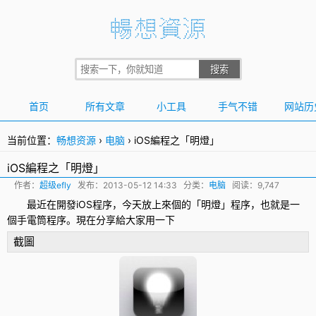
首页
所有文章
小工具
手气不错
网站历
当前位置：
畅想资源
›
电脑
›
iOS編程之「明燈」
iOS編程之「明燈」
作者：
超级efly
发布：
2013-05-12 14:33
分类：
电脑
阅读：9,747
最近在開發iOS程序，今天放上來個的「
明燈
」程序，也就是一
個
手電筒
程序。現在分享給大家用一下
截圖