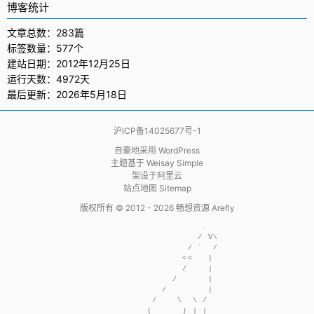
博客统计
文章总数：283篇
标签数量：577个
建站日期：2012年12月25日
运行天数：4972天
最后更新：2026年5月18日
沪ICP备14025677号-1
自豪地采用
WordPress
主题基于
Weisay Simple
架设于
阿里云
站点地图 Sitemap
版权所有 © 2012 - 2026
畅想资源 Arefly
                     .  

                    / V\

                  / `  /

                 <<   | 

                 /    | 

               /      | 

             /        | 

           /    \  \ /  

          (      ) | |  
