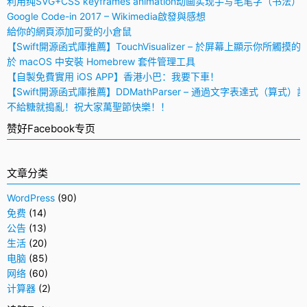
利用纯SVG+CSS keyframes animation动画实现手写毛笔字（书法）
Google Code-in 2017 – Wikimedia啟發與感想
給你的網頁添加可愛的小倉鼠
【Swift開源函式庫推薦】TouchVisualizer – 於屏幕上顯示你所觸摸的
於 macOS 中安裝 Homebrew 套件管理工具
【自製免費實用 iOS APP】香港小巴：我要下車！
【Swift開源函式庫推薦】DDMathParser – 通過文字表達式（算式）
不給糖就搗亂！祝大家萬聖節快樂！！
赞好Facebook专页
文章分类
WordPress
(90)
免费
(14)
公告
(13)
生活
(20)
电脑
(85)
网络
(60)
计算器
(2)