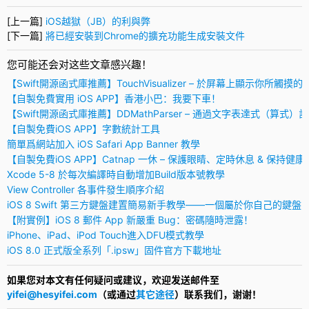
[上一篇]
iOS越獄（JB）的利與弊
[下一篇]
將已經安裝到Chrome的擴充功能生成安裝文件
您可能还会对这些文章感兴趣！
【Swift開源函式庫推薦】TouchVisualizer – 於屏幕上顯示你所觸摸的
【自製免費實用 iOS APP】香港小巴：我要下車！
【Swift開源函式庫推薦】DDMathParser – 通過文字表達式（算式）
【自製免費iOS APP】字數統計工具
簡單爲網站加入 iOS Safari App Banner 教學
【自製免費iOS APP】Catnap 一休 – 保護眼睛、定時休息 & 保持健康
Xcode 5-8 於每次編譯時自動增加Build版本號教學
View Controller 各事件發生順序介紹
iOS 8 Swift 第三方鍵盤建置簡易新手教學——一個屬於你自己的鍵盤
【附實例】iOS 8 郵件 App 新嚴重 Bug：密碼隨時泄露！
iPhone、iPad、iPod Touch進入DFU模式教學
iOS 8.0 正式版全系列「.ipsw」固件官方下載地址
如果您对本文有任何疑问或建议，欢迎发送邮件至
yifei@hesyifei.com
（或通过
其它途径
）联系我们，谢谢！