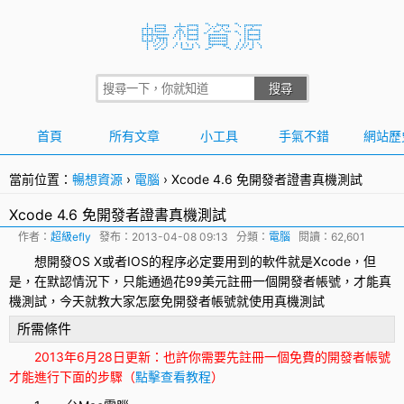
首頁
所有文章
小工具
手氣不錯
網站歷
當前位置：
暢想資源
›
電腦
›
Xcode 4.6 免開發者證書真機測試
Xcode 4.6 免開發者證書真機測試
作者：
超級efly
發布：
2013-04-08 09:13
分類：
電腦
閱讀：62,601
想開發OS X或者IOS的程序必定要用到的軟件就是
Xcode
，但
是，在默認情況下，只能通過花99美元註冊一個
開發者
帳號，才能
真
機測試
，今天就教大家怎麼免開發者帳號就使用真機測試
所需條件
2013年6月28日更新：也許你需要先註冊一個免費的開發者帳號
才能進行下面的步驟（
點擊查看教程
）