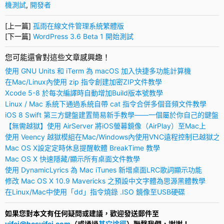
機測試
,
開發者
[上一篇]
孤雨在線文件管理系統繁體版
[下一篇]
WordPress 3.6 Beta 1 開始測試
您可能還會對這些文章感興趣！
使用 GNU Units 和 iTerm 為 macOS 加入快捷多功能計算機
在Mac/Linux內使用 zip 指令創建加密ZIP文件教學
Xcode 5-8 於每次編譯時自動增加Build版本號教學
Linux / Mac 系統下通過系統自帶 cat 指令合併多個音頻文件教學
iOS 8 Swift 第三方鍵盤建置簡易新手教學——一個屬於你自己的鍵盤
【無需越獄】使用 AirServer 將iOS螢幕鏡像（AirPlay）至Mac上
使用 Veency 越獄模組在Mac/Windows內使用VNC遠程控制已越獄之
Mac OS X設定定時休息提醒軟體 BreakTime 教學
Mac OS X 快速隱藏/顯示所有桌面文件教學
使用 DynamicLyrics 為 Mac iTunes 新增桌面LRC歌詞顯示功能
修改 Mac OS X 10.9 Mavericks 之預設中文字體為思源黑體教學
在Linux/Mac中使用「dd」指令燒錄 .ISO 鏡像至USB硬碟
如果您對本文有任何疑問或建議，歡迎發送郵件至
yifei@hesyifei.com
（或通過
其它途徑
）聯繫我們，謝謝！