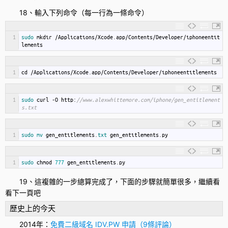
18、輸入下列命令（每一行為一條命令）
1
sudo 
mkdir
/
Applications
/
Xcode
.
app
/
Contents
/
Developer
/
iphoneentit
lements
1
cd
/
Applications
/
Xcode
.
app
/
Contents
/
Developer
/
iphoneentitlements
1
sudo 
curl
-
O
http
:
//www.alexwhittemore.com/iphone/gen_entitlement
s.txt
1
sudo 
mv 
gen_entitlements
.
txt 
gen_entitlements
.
py
1
sudo 
chmod
777
gen_entitlements
.
py
19、這複雜的一步總算完成了，下面的步驟就簡單很多，繼續看
看下一頁吧
歷史上的今天
2014年：
免費二級域名 IDV.PW 申請（9條評論）