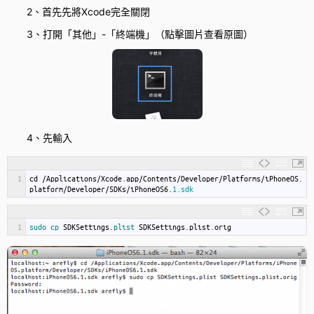
2、首先先將Xcode完全關閉
3、打開「其他」-「終端機」（點擊圖片查看原圖）
4、先輸入
1
cd
/
Applications
/
Xcode
.
app
/
Contents
/
Developer
/
Platforms
/
iPhoneOS
.
platform
/
Developer
/
SDKs
/
iPhoneOS6
.
1.sdk
1
sudo 
cp 
SDKSettings
.
plist 
SDKSettings
.
plist
.
orig