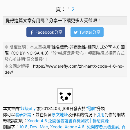
頁：
1
2
覺得這篇文章有用嗎？分享一下讓更多人受益吧！
Facebook分享
Twitter分享
© 版權聲明：本文章採用“
姓名標示-非商業性-相同方式分享 4.0 國
際（CC BY-NC-SA 4.0）
”於“
暢想資源
”發布，轉載時須以相同方式
發布並註明“
原文鏈接
”！
本文固定鏈接：
https://www.arefly.com/zh-hant/xcode-4-6-no-
dev/
本文章由“
超級efly
”於2013年04月08日發表於“
電腦
”分類
你可以
發表評論
，並在保留
原文地址
及作者的情況下
引用
到你的網站
轉載請註明：
Xcode 4.6 免開發者證書真機測試 | 暢想資源
關鍵字：
10.8
,
Dev
,
Mac
,
Xcode
,
Xcode 4.6
,
免開發者真機測試
,
真