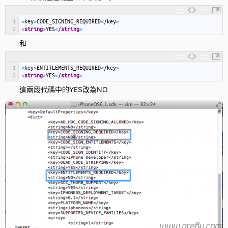
1
<
key
>
CODE_SIGNING_REQUIRED
<
/
key
>
2
<
string
>
YES
<
/
string
>
和
1
<
key
>
ENTITLEMENTS_REQUIRED
<
/
key
>
2
<
string
>
YES
<
/
string
>
這兩段代碼中的YES改為NO