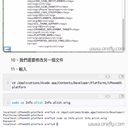
10、我們還要修改另一個文件
11、輸入
1
cd
/
Applications
/
Xcode
.
app
/
Contents
/
Developer
/
Platforms
/
iPhoneOS
.
platform
1
sudo 
cp 
Info
.
plist 
Info
.
plist
.
orig