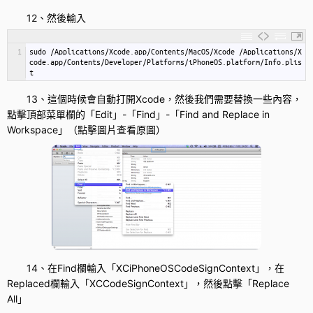
12、然後輸入
1
sudo
/
Applications
/
Xcode
.
app
/
Contents
/
MacOS
/
Xcode
/
Applications
/
X
code
.
app
/
Contents
/
Developer
/
Platforms
/
iPhoneOS
.
platform
/
Info
.
plis
t
13、這個時候會自動打開Xcode，然後我們需要替換一些內容，
點擊頂部菜單欄的「Edit」-「Find」-「Find and Replace in
Workspace」（點擊圖片查看原圖）
14、在Find欄輸入「XCiPhoneOSCodeSignContext」，在
Replaced欄輸入「XCCodeSignContext」，然後點擊「Replace
All」