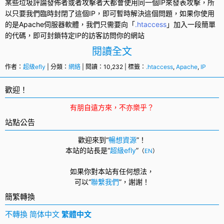
某些垃圾評論發佈者或者攻擊者大都會使用同一個
IP
來發表攻擊，所
以只要我們臨時封閉了這個IP，即可暫時解決這個問題，如果你使用
的是
Apache
伺服器軟體，我們只需要向「
.htaccess
」加入一段簡單
的代碼，即可封鎖特定IP的訪客訪問你的網站
閱讀全文
作者：
超級efly
| 分類：
網絡
| 閱讀：10,232 | 標籤：
.htaccess
,
Apache
,
IP
歡迎！
有朋自遠方來，不亦樂乎？
站點公告
歡迎來到“
暢想資源
”！
本站的站長是“
超級efly
”
（
EN
）
如果你對本站有任何想法，
可以
“
聯繫我們
”，
謝謝！
簡繁轉換
不轉換
简体中文
繁體中文