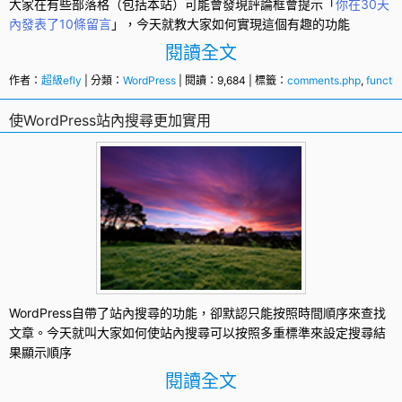
大家在有些部落格（包括本站）可能會發現評論框會提示「
你在30天
內發表了10條留言
」，今天就教大家如何實現這個有趣的功能
閱讀全文
作者：
超級efly
| 分類：
WordPress
| 閱讀：9,684 | 標籤：
comments.php
,
functi
使WordPress站內搜尋更加實用
WordPress
自帶了站內
搜尋
的功能，卻默認只能按照時間順序來查找
文章。今天就叫大家如何使站內搜尋可以按照多重標準來設定搜尋結
果顯示順序
閱讀全文