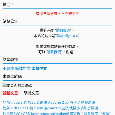
導
歡迎！
航
有朋自遠方來，不亦樂乎？
站點公告
歡迎來到“
暢想資源
”！
本站的站長是“
超級efly
”
（
EN
）
如果你對本站有任何想法，
可以
“
聯繫我們
”，
謝謝！
簡繁轉換
不轉換
简体中文
繁體中文
本頁二維碼
最新文章
隨機文章
於 Windows 11 WSL 2 搭建 Apache 2 及 PHP 7 開發環境
使用 GNU Units 和 iTerm 為 macOS 加入快捷多功能計算機
利用純SVG+CSS keyframes animation動畫實現手寫毛筆字（書法）