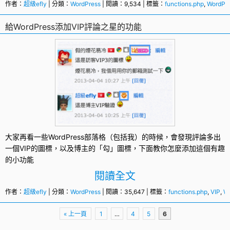
作者：
超級efly
| 分類：
WordPress
| 閱讀：9,534 | 標籤：
functions.php
,
WordPr
給WordPress添加VIP評論之星的功能
大家再看一些
WordPress
部落格（包括我）的時候，會發現評論多出
一個
VIP
的圖標，以及博主的「勾」圖標，下面教你怎麼添加這個有趣
的小功能
閱讀全文
作者：
超級efly
| 分類：
WordPress
| 閱讀：35,647 | 標籤：
functions.php
,
VIP
,
W
頁
« 上一頁
1
…
4
5
6
面