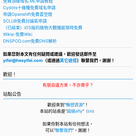
免費頂級域名.ML申請教程
Cydots十幾種免費域名申請
申請Openshift免費雲空間
SCLUB免費討論區申請
（已結束）iOS版的植物大戰殭屍限時免費
Wikia-免費Wiki
DNSPOD.com免費DNS解析
如果您對本文有任何疑問或建議，歡迎發送郵件至
yifei@hesyifei.com
（或通過
其它途徑
）聯繫我們，謝謝！
歡迎！
有朋自遠方來，不亦樂乎？
站點公告
歡迎來到“
暢想資源
”！
本站的站長是“
超級efly
”
（
EN
）
如果你對本站有任何想法，
可以
“
聯繫我們
”，
謝謝！