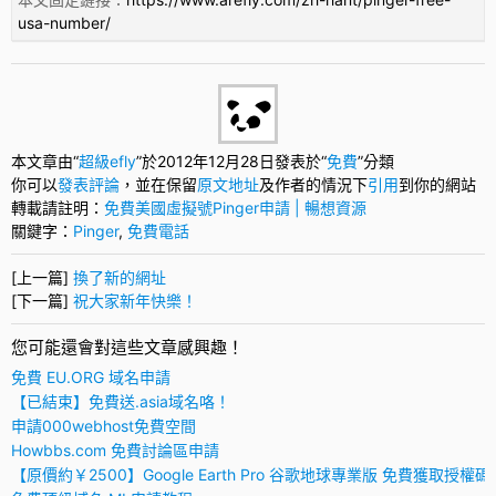
usa-number/
本文章由“
超級efly
”於2012年12月28日發表於“
免費
”分類
你可以
發表評論
，並在保留
原文地址
及作者的情況下
引用
到你的網站
轉載請註明：
免費美國虛擬號Pinger申請 | 暢想資源
關鍵字：
Pinger
,
免費電話
[上一篇]
換了新的網址
[下一篇]
祝大家新年快樂！
您可能還會對這些文章感興趣！
免費 EU.ORG 域名申請
【已結束】免費送.asia域名咯！
申請000webhost免費空間
Howbbs.com 免費討論區申請
【原價約￥2500】Google Earth Pro 谷歌地球專業版 免費獲取授權