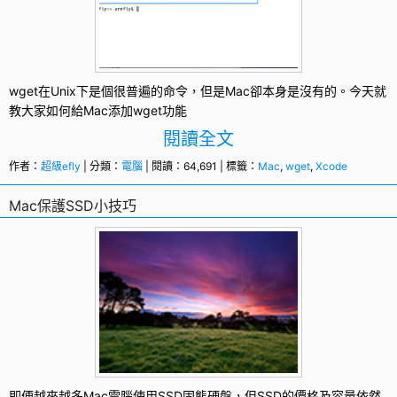
wget
在Unix下是個很普遍的命令，但是
Mac
卻本身是沒有的。今天就
教大家如何給Mac添加wget功能
閱讀全文
作者：
超級efly
| 分類：
電腦
| 閱讀：64,691 | 標籤：
Mac
,
wget
,
Xcode
Mac保護SSD小技巧
即便越來越多
Mac
電腦使用
SSD
固態硬盤，但SSD的價格及容量依然