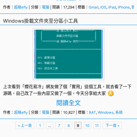
作者：
超級efly
| 分類：
電腦
| 閱讀：17,294 | 標籤：
Gmail
,
IOS
,
iPad
,
iPhone
,
郵
Windows掛載文件夾至分區小工具
上次看到「煙花易冷」網友做了個「實用」這個工具，就去看了一下
源碼，自己改了一些內容又做了一個，今天分享給大家
閱讀全文
作者：
超級efly
| 分類：
電腦
| 閱讀：10,827 | 標籤：
BAT
,
Windows
,
系統
頁
« 上一頁
1
…
7
8
9
10
11
下一頁 »
面