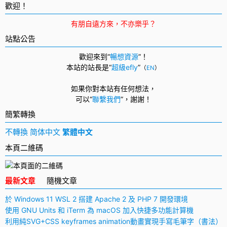
導
歡迎！
航
有朋自遠方來，不亦樂乎？
站點公告
歡迎來到“
暢想資源
”！
本站的站長是“
超級efly
”
（
EN
）
如果你對本站有任何想法，
可以
“
聯繫我們
”，
謝謝！
簡繁轉換
不轉換
简体中文
繁體中文
本頁二維碼
最新文章
隨機文章
於 Windows 11 WSL 2 搭建 Apache 2 及 PHP 7 開發環境
使用 GNU Units 和 iTerm 為 macOS 加入快捷多功能計算機
利用純SVG+CSS keyframes animation動畫實現手寫毛筆字（書法）