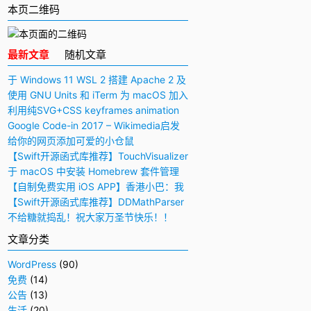
本页二维码
最新文章
随机文章
于 Windows 11 WSL 2 搭建 Apache 2 及
PHP 7 开发环境
使用 GNU Units 和 iTerm 为 macOS 加入
快捷多功能计算器
利用纯SVG+CSS keyframes animation
动画实现手写毛笔字（书法）效果
Google Code-in 2017 – Wikimedia启发
与感想
给你的网页添加可爱的小仓鼠
【Swift开源函式库推荐】TouchVisualizer
– 于屏幕上显示你所触摸的位置
于 macOS 中安装 Homebrew 套件管理
工具
【自制免费实用 iOS APP】香港小巴：我
要下车！
【Swift开源函式库推荐】DDMathParser
– 通过文字表达式（算式）计算结果
不给糖就捣乱！祝大家万圣节快乐！！
文章分类
WordPress
(90)
免费
(14)
公告
(13)
生活
(20)