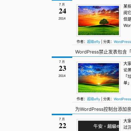
7 月
某
24
阅
但
2014
Wor
作者：
超级efly
| 分类：
WordPress
WordPress
WordPress禁止发表
7 月
大
23
论
「
2014
单
作者：
超级efly
| 分类：
WordPress
评论
,
评论
,
评论黑名单
为WordPress控制台添
7 月
大
22
过