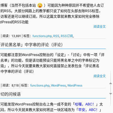
些博客（当然不包括本站
）可能因为种种原因并不希望他人去订
它的
RSS
。大部分网路上的教学都只说了如何在头部去除RSS标签，
是访客还是可以继续订阅，所以这篇文章就来教大家如何完全移除
dPress
的RSS功能
阅读全文
| 阅读：13,691 | 标签：
functions.php
,
RSS
,
RSS订阅
,
包含「评论黑名单」中字串的评论（评论）
家可能都注意到
WordPress
控制台的「设定」-「讨论」中有一项「
评
黑名单
」的功能，但是该功能预设只能将黑名单之中的字串标记为
垃圾」，所以今天就要来教大家如何直接禁止发表包含「
评论
黑名
」中字串的评论（评论）
阅读全文
| 阅读：8,118 | 标签：
functions.php
,
WordPress
,
WordPress
加亲切的问候语
家可能发现
WordPress控制台
右上角一成不变的「
哈囉，ABC！
」太
沉闷，所以今天就来教大家如何将这一块区域改为「
早安，ABC！
」