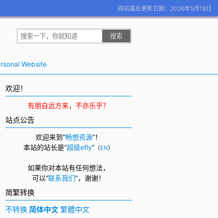
网站最后更新日期：2026年5月18日
rsonal Website
欢迎！
有朋自远方来，不亦乐乎？
站点公告
欢迎来到“
畅想资源
”！
本站的站长是“
超级efly
”
（
EN
）
如果你对本站有任何想法，
可以
“
联系我们
”，
谢谢！
简繁转换
不转换
简体中文
繁體中文