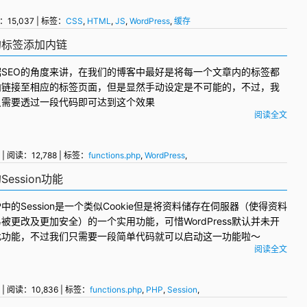
：15,037 | 标签：
CSS
,
HTML
,
JS
,
WordPress
,
缓存
内的标签添加内链
据SEO的角度来讲，在我们的博客中最好是将每一个文章内的标签都
内链接至相应的标签页面，但是显然手动设定是不可能的，不过，我
只需要透过一段代码即可达到这个效果
阅读全文
| 阅读：12,788 | 标签：
functions.php
,
WordPress
,
WordPress标签
,
标签
Session功能
P
中的
Session
是一个类似Cookie但是将资料储存在伺服器（使得资料
易被更改及更加安全）的一个实用功能，可惜
WordPress
默认并未开
此功能，不过我们只需要一段简单代码就可以启动这一功能啦～
阅读全文
| 阅读：10,836 | 标签：
functions.php
,
PHP
,
Session
,