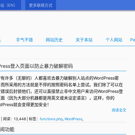
站（EN）
更多联络方式
具
手气不错
网站历史
关于本站
个人网站
Pe
Press登入页面以防止暴力破解密码
常有许多（无聊的）人都喜欢去暴力破解别人站点的
WordPress
密
，而所采用的方法就是不停的按照密码名单上尝试。我们除了可以在
次错误后封锁他们，还可以直接禁止非中文用户来访问
WordPress登
页面
（因为大部分机器都是用英文或未设定语言），这样，你的
rdPress就会变得更加安全！
阅读全文
| 阅读：13,448 | 标签：
functions.php
,
WordPress
,
S订阅功能