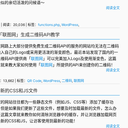
类似的亲切活泼的
问候语
～
阅读全文
| 阅读：20,036 | 标签：
functions.php
,
WordPress
,
「联图网」生成二维码API教学
在网路上大部分提供免费生成
二维码
API的服务的网站均无法在二维码
加入自己的Logo或采用更活泼的渐变颜色，最近本站发现了国内的一
维码API提供商「
联图网
」可以完美加入Logo及使用渐变色，这篇
章就来教大家如何使用「
联图网
」所提供的API来创建你的二维码！
阅读全文
：13,662 | 标签：
QR Code
,
WordPress
,
二维码
,
联图网
的CSS和JS文件
家的网站往往都为一些静态文件（例如
JS
、
CSS
等）添加了
缓存
功
，但是如果我们更新了这些文件，想要及时加载最新的文件，怎么办
？这篇文章就来教你如何清除浏览器中的缓存，并让浏览器加载网页
新的CSS和JS，让访客使用到最新的功能！
阅读全文