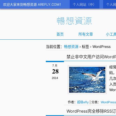
欢迎大家来到畅想资源 AREFLY.COM！
个人网站（中）
个人网
首页
所有文章
小工
当前位置：
畅想资源
›
标签
›
WordPress
禁止非中文用户访问Word
7 月
经
28
码
几
2014
入
Wo
作者：
超级efly
| 分类：
WordPress
WordPress登入页面
,
登入
,
防破解
WordPress完全移除RS