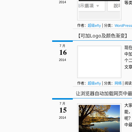
等
2014
作者：
超级efly
| 分类：
WordPress
WordPress控制台
,
问候语
【可加Logo及颜色渐变】
7 月
现
16
中
个二
2014
文
作者：
超级efly
| 分类：
网络
| 阅读
让浏览器自动加载网页中最新
7 月
大
15
能
呢
2014
中最