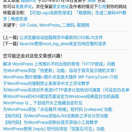
本文章由“
超级efly
”于2014年07月16日发表于“
网络
”分类
你可以
发表评论
，并在保留
原文地址
及作者的情况下
引用
到你的网站
转载请注明：
【可加Logo及颜色渐变】「联图网」生成二维码API教
学 | 畅想资源
关键字：
QR Code
,
WordPress
,
二维码
,
联图网
[上一篇]
让浏览器自动加载网页中最新的CSS和JS文件
[下一篇]
Apache使用mod_log_slow来定位响应慢的请求
您可能还会对这些文章感兴趣！
解决 WordPress 上传图片不时出现的奇怪「HTTP错误」问题
为WordPress添加「伪更新」功能、自动于首页显示随机文章！
WordPress 图片暗箱+图片点击放大插件 WP FancyZoom 介绍
于WordPress内强制禁止发表非中文之评论教学
为WordPress关闭对外发送HTTP请求以加快访问速度（可设定白名单
将WordPress的404错误页面设定为Windows经典蓝白当机画面
WordPress 以 _ 下划线开头之隐藏自定栏位
为WordPress添加「点击展开/收缩」短代码 [collapse] 功能
【纯代码】为WordPress添加AJAX无刷新之评论分页功能
【纯代码】为WordPress控制台首页添加小工具教学
WordPress使用 [reply] 短代码添加「回复后可见」功能