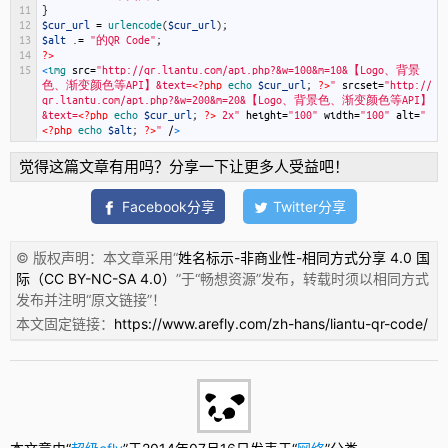
11
}
12
$cur_url
=
urlencode
(
$cur_url
)
;
13
$alt
.
=
"的QR Code"
;
14
?>
15
<
img 
src
=
"http://qr.liantu.com/api.php?&w=100&m=10&【Logo、背景
色、渐变颜色等API】&text=
<?php
echo
$cur_url
;
?>
"
srcset
=
"http://
qr.liantu.com/api.php?&w=200&m=20&【Logo、背景色、渐变颜色等API】
&text=
<?php
echo
$cur_url
;
?>
 2x"
height
=
"100"
width
=
"100"
alt
=
"
<?php
echo
$alt
;
?>
"
/
>
觉得这篇文章有用吗？分享一下让更多人受益吧！
Facebook分享
Twitter分享
© 版权声明：本文章采用“
姓名标示-非商业性-相同方式分享 4.0 国
际（CC BY-NC-SA 4.0）
”于“
畅想资源
”发布，转载时须以相同方式
发布并注明“
原文链接
”！
本文固定链接：
https://www.arefly.com/zh-hans/liantu-qr-code/