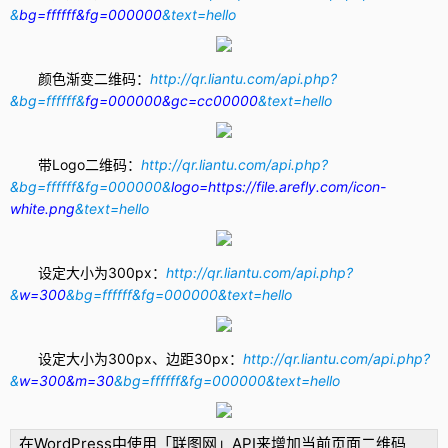
&
bg=ffffff&fg=000000
&text=hello
颜色渐变二维码：
http://qr.liantu.com/api.php?
&bg=ffffff&
fg=000000&gc=cc00000
&text=hello
带Logo二维码：
http://qr.liantu.com/api.php?
&bg=ffffff&fg=000000&
logo=https://file.arefly.com/icon-
white.png
&text=hello
设定大小为300px：
http://qr.liantu.com/api.php?
&
w=300
&bg=ffffff&fg=000000&text=hello
设定大小为300px、边距30px：
http://qr.liantu.com/api.php?
&
w=300&m=30
&bg=ffffff&fg=000000&text=hello
在
WordPress
中使用「联图网」API来增加当前页面二维码