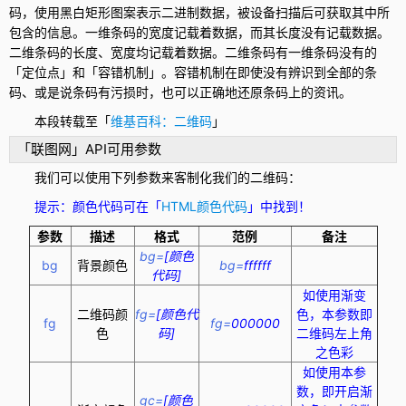
码，使用黑白矩形图案表示二进制数据，被设备扫描后可获取其中所
包含的信息。一维条码的宽度记载着数据，而其长度没有记载数据。
二维条码的长度、宽度均记载着数据。二维条码有一维条码没有的
「定位点」和「容错机制」。容错机制在即使没有辨识到全部的条
码、或是说条码有污损时，也可以正确地还原条码上的资讯。
本段转载至「
维基百科：二维码
」
「联图网」API可用参数
我们可以使用下列参数来客制化我们的二维码：
提示：颜色代码可在「
HTML颜色代码
」中找到！
参数
描述
格式
范例
备注
bg=
[颜色
bg
背景颜色
bg=
ffffff
代码]
如使用渐变
二维码颜
fg=
[颜色代
色，本参数即
fg
fg=
000000
色
码]
二维码左上角
之色彩
如使用本参
数，即开启渐
gc=
[颜色