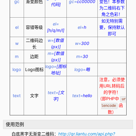
gc
渐变颜色
gc=
cc00000
变色！本参数
代码]
为二维码右下
角之色彩！
如无特别需
el=
el
容错等级
el=
h
要，保持默认
[h/q/m/l]
即可
二维码边
w=
[数值
w
w=
300
长
(px)]
m=
[数值
m
边距
m=
30
(px)]
logo=
[图标
logo
Logo图标
logo=
略
地址]
注意，必须使
用URL转码后
的字符！
text=
[文
text
文字
text=
hello
（即PHP中
字]
ur
函
lencode
数）
使用范例
白底黑字无渐变二维码：
http://qr.liantu.com/api.php?