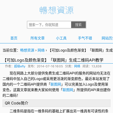
首页
所有文章
小工具
手气不错
网站历
当前位置：
畅想资源
›
网络
›
【可加Logo及颜色渐变】「联图网」生成
【可加Logo及颜色渐变】「联图网」生成二维码API教学
作者：
超级efly
发布：
2014-07-16 16:05
分类：
网络
阅读：13,638
现在网路上大部分提供免费生成
二维码
API的服务的网站均无法在
二维码中加入自己的Logo或采用更活泼的渐变颜色，最近本站发现了
国内的一个二维码API提供商「
联图网
」可以完美加入Logo及使用渐
变色，这篇文章就来教大家如何使用「
联图网
」所提供的API来创建你
的二维码！
QR Code
简介
二维条码是指在一维条码的基础上扩展出另一维具有可读性的条