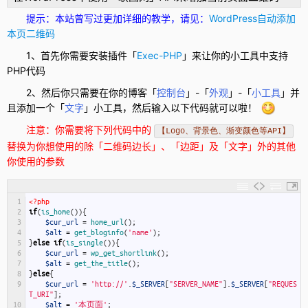
提示：本站曾写过更加详细的教学，请见：
WordPress自动添加
本页二维码
1、首先你需要安装插件「
Exec-PHP
」来让你的小工具中支持
PHP代码
2、然后你只需要在你的博客「
控制台
」-「
外观
」-「
小工具
」并
且添加一个「
文字
」小工具，然后输入以下代码就可以啦！
注意：你需要将下列代码中的
【Logo、背景色、渐变颜色等API】
替换为你想使用的除「二维码边长」、「边距」及「文字」外的其他
你使用的参数
1
<?php
2
if
(
is_home
(
)
)
{
3
$cur_url
=
home_url
(
)
;
4
$alt
=
get_bloginfo
(
'name'
)
;
5
}
else
if
(
is_single
(
)
)
{
6
$cur_url
=
wp_get_shortlink
(
)
;
7
$alt
=
get_the_title
(
)
;
8
}
else
{
9
$cur_url
=
'http://'
.
$_SERVER
[
"SERVER_NAME"
]
.
$_SERVER
[
"REQUES
T_URI"
]
;
10
$alt
=
'本页面'
;