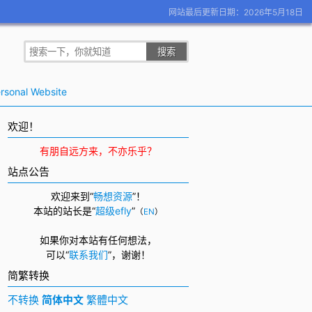
网站最后更新日期：2026年5月18日
rsonal Website
欢迎！
有朋自远方来，不亦乐乎？
站点公告
欢迎来到“
畅想资源
”！
本站的站长是“
超级efly
”
（
EN
）
如果你对本站有任何想法，
可以
“
联系我们
”，
谢谢！
简繁转换
不转换
简体中文
繁體中文