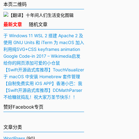
本页二维码
最新文章
随机文章
于 Windows 11 WSL 2 搭建 Apache 2 及
PHP 7 开发环境
使用 GNU Units 和 iTerm 为 macOS 加入
快捷多功能计算器
利用纯SVG+CSS keyframes animation
动画实现手写毛笔字（书法）效果
Google Code-in 2017 – Wikimedia启发
与感想
给你的网页添加可爱的小仓鼠
【Swift开源函式库推荐】TouchVisualizer
– 于屏幕上显示你所触摸的位置
于 macOS 中安装 Homebrew 套件管理
工具
【自制免费实用 iOS APP】香港小巴：我
要下车！
【Swift开源函式库推荐】DDMathParser
– 通过文字表达式（算式）计算结果
不给糖就捣乱！祝大家万圣节快乐！！
赞好Facebook专页
文章分类
WordPress
(90)