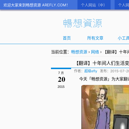
欢迎大家来到畅想资源 AREFLY.COM！
个人网站（中）
个人网
首页
所有文章
小工
当前位置：
畅想资源
›
网络
›
【翻译】十年
【翻译】十年间人们生活
作者：
超级efly
发布：
2015-07-20
7 月
20
今天「畅想资源」为大家
翻
2015