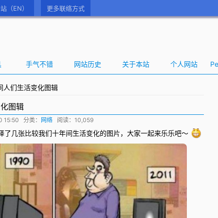
站（EN）
更多联络方式
具
手气不错
网站历史
关于本站
个人网站
Pe
间人们生活变化图辑
变化图辑
 15:50
分类：
网络
阅读：10,059
译
了几张比较我们十年间
生活
变化的图片，大家一起来乐乐吧～