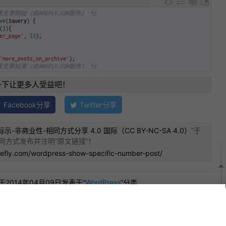
章開始（由AREFLY.COM製作） */
ve
(
$
query
)
{
(
)
)
{
er_page'
,
15
)
;
'more_posts_on_archive'
)
;
章結束（由AREFLY.COM製作） */
一下让更多人受益吧！
Facebook分享
Twitter分享
示-非商业性-相同方式分享 4.0 国际（CC BY-NC-SA 4.0）
”于
同方式发布并注明“
原文链接
”！
refly.com/wordpress-show-specific-number-post/
”于2014年04月09日发表于“
WordPress
”分类
并在保留
原文地址
及作者的情况下
引用
到你的网站
dPress文章列表顯示特定數量文章 | 畅想资源
.php
,
WordPress
,
WordPress文章