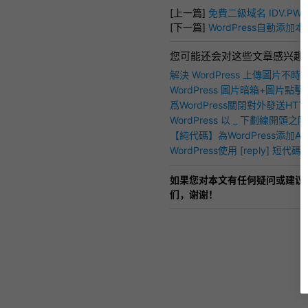
[上一篇]
免費二級域名 IDV.PW
[下一篇]
WordPress自動添加
您可能还会对这些文章感兴趣
解決 WordPress 上傳圖片不
「HTTP錯誤」問題
WordPress 圖片暗箱+圖片點
FancyZoom 介紹
爲WordPress關閉對外發送HT
問速度（可設定白名單！）
WordPress 以 _ 下劃線開頭
【純代碼】為WordPress添加A
論分頁功能
WordPress使用 [reply] 
見」功能
如果您对本文有任何疑问或建议
们，谢谢！