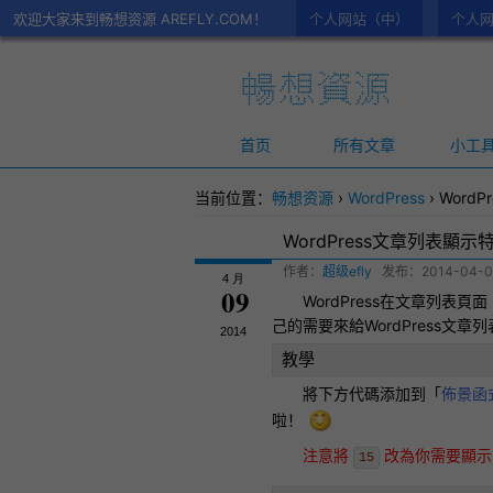
欢迎大家来到畅想资源 AREFLY.COM！
个人网站（中）
个人网
首页
所有文章
小工
当前位置：
畅想资源
›
WordPress
›
Word
WordPress文章列表顯
作者：
超级efly
发布：
2014-04-0
4 月
09
WordPress
在文章列表頁面
己的需要來給
WordPress文章
列
2014
教學
將下方代碼添加到「
佈景函式
啦！
注意將
改為你需要顯示
15