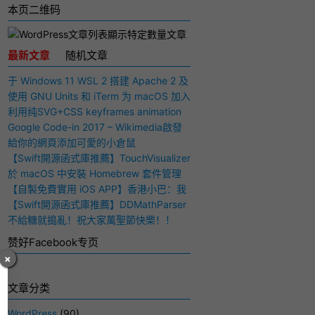
本页二维码
最新文章
随机文章
于 Windows 11 WSL 2 搭建 Apache 2 及
PHP 7 开发环境
使用 GNU Units 和 iTerm 为 macOS 加入
快捷多功能计算器
利用纯SVG+CSS keyframes animation
动画实现手写毛笔字（书法）效果
Google Code-in 2017 – Wikimedia啟發
與感想
給你的網頁添加可愛的小倉鼠
【Swift開源函式庫推薦】TouchVisualizer
– 於屏幕上顯示你所觸摸的位置
於 macOS 中安裝 Homebrew 套件管理
工具
【自製免費實用 iOS APP】香港小巴：我
要下車！
【Swift開源函式庫推薦】DDMathParser
– 通過文字表達式（算式）計算結果
不給糖就搗亂！祝大家萬聖節快樂！！
赞好Facebook专页
×
文章分类
WordPress
(90)