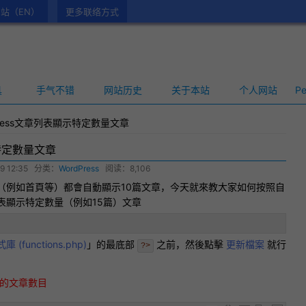
站（EN）
更多联络方式
具
手气不错
网站历史
关于本站
个人网站
Pe
Press文章列表顯示特定數量文章
示特定數量文章
9 12:35
分类：
WordPress
阅读：8,106
（例如首頁等）都會自動顯示10篇文章，今天就來教大家如何按照自
表顯示特定數量（例如15篇）文章
庫 (
functions.php
)
」的最底部
之前，然後點擊
更新檔案
就行
?>
的文章數目