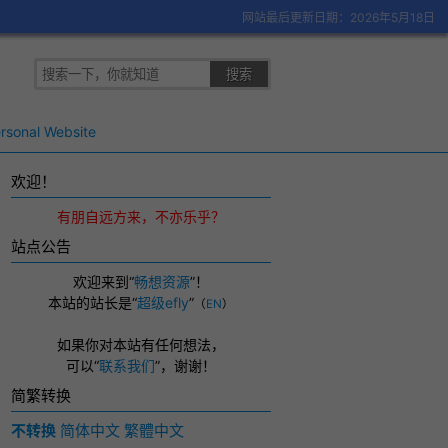
网站最后更新日期：2026年5月18日
rsonal Website
欢迎！
有朋自远方来，不亦乐乎？
站点公告
欢迎来到“
畅想资源
”！
本站的站长是“
超级efly
”
（
EN
）
如果你对本站有任何想法，
可以
“
联系我们
”，
谢谢！
简繁转换
不转换
简体中文
繁體中文