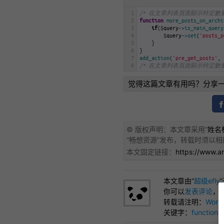
1
/* 在文章列表頁面顯示特定數量文
2
function
more_posts_on_archi
3
if
(
$
query
-
>
is_main_query
4
$
query
-
>
set
(
'posts_p
5
}
6
}
7
add_action
(
'pre_get_posts'
,
8
/* 在文章列表頁面顯示特定數量文
觉得这篇文章有用吗？分享
© 版权声明：本文章采用“
姓名标
“
畅想资源
”发布，转载时须以相
本文固定链接：
https://www.a
本文章由“
超级efly
你可以
发表评论
，
转载请注明：
Wor
关键字：
functions