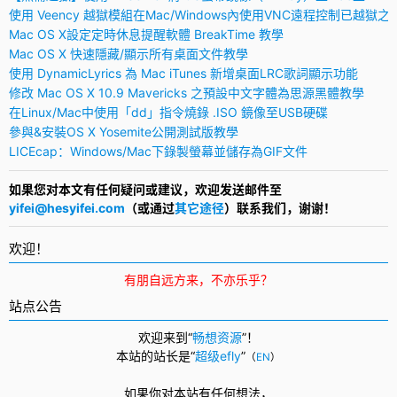
使用 Veency 越獄模組在Mac/Windows內使用VNC遠程控制已越獄之
Mac OS X設定定時休息提醒軟體 BreakTime 教學
Mac OS X 快速隱藏/顯示所有桌面文件教學
使用 DynamicLyrics 為 Mac iTunes 新增桌面LRC歌詞顯示功能
修改 Mac OS X 10.9 Mavericks 之預設中文字體為思源黑體教學
在Linux/Mac中使用「dd」指令燒錄 .ISO 鏡像至USB硬碟
參與&安裝OS X Yosemite公開測試版教學
LICEcap：Windows/Mac下錄製螢幕並儲存為GIF文件
如果您对本文有任何疑问或建议，欢迎发送邮件至
yifei@hesyifei.com
（或通过
其它途径
）联系我们，谢谢！
欢迎！
有朋自远方来，不亦乐乎？
站点公告
欢迎来到“
畅想资源
”！
本站的站长是“
超级efly
”
（
EN
）
如果你对本站有任何想法，