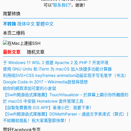
可以
“
联系我们
”，
谢谢！
简繁转换
不转换
简体中文
繁體中文
本页二维码
最新文章
随机文章
于 Windows 11 WSL 2 搭建 Apache 2 及 PHP 7 开发环境
使用 GNU Units 和 iTerm 为 macOS 加入快捷多功能计算器
利用纯SVG+CSS keyframes animation动画实现手写毛笔字（书法）
Google Code-in 2017 – Wikimedia啟發與感想
給你的網頁添加可愛的小倉鼠
【Swift開源函式庫推薦】TouchVisualizer – 於屏幕上顯示你所觸摸的
於 macOS 中安裝 Homebrew 套件管理工具
【自製免費實用 iOS APP】香港小巴：我要下車！
【Swift開源函式庫推薦】DDMathParser – 通過文字表達式（算式）
不給糖就搗亂！祝大家萬聖節快樂！！
赞好Facebook专页