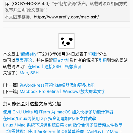
际（CC BY-NC-SA 4.0）
”于“
畅想资源
”发布，转载时须以相同方式
发布并注明“
原文链接
”！
本文固定链接：
https://www.arefly.com/mac-ssh/
本文章由“
超级efly
”于2013年08月04日发表于“
电脑
”分类
你可以
发表评论
，并在保留
原文地址
及作者的情况下
引用
到你的网站
转载请注明：
在Mac上連接SSH | 畅想资源
关键字：
Mac
,
SSH
[上一篇]
為WordPress可視化編輯器添加更多功能
[下一篇]
Macbook Pro Retina上Windows放大屏幕文字
您可能还会对这些文章感兴趣！
使用 GNU Units 和 iTerm 为 macOS 加入快捷多功能计算器
在Mac/Linux內使用 zip 指令創建加密ZIP文件教學
Linux / Mac 系統下通過系統自帶 cat 指令合併多個音頻文件教學
【無需越獄】使用 AirServer 將iOS螢幕鏡像（AirPlay）至Mac上