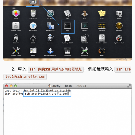
2、輸入
，例如我就輸入
ssh 你的SSH用戶名@伺服器地址
ssh are
flyc2@ssh.arefly.com