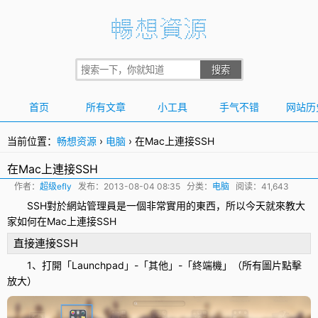
首页
所有文章
小工具
手气不错
网站历
当前位置：
畅想资源
›
电脑
›
在Mac上連接SSH
在Mac上連接SSH
作者：
超级efly
发布：
2013-08-04 08:35
分类：
电脑
阅读：41,643
SSH
對於網站管理員是一個非常實用的東西，所以今天就來教大
家如何在
Mac
上連接SSH
直接連接SSH
1、打開「Launchpad」-「其他」-「終端機」（所有圖片點擊
放大）