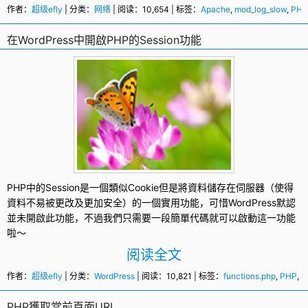
作者：
超级efly
| 分类：
网络
| 阅读：10,654 | 标签：
Apache
,
mod_log_slow
,
PHP
在WordPress中開啟PHP的Session功能
PHP
中的
Session
是一個類似Cookie但是將資料儲存在伺服器（使得
資料不易被更改及更加安全）的一個實用功能，可惜
WordPress
默認
並未開啟此功能，不過我們只需要一段簡單代碼就可以啟動這一功能
啦～
阅读全文
作者：
超级efly
| 分类：
WordPress
| 阅读：10,821 | 标签：
functions.php
,
PHP
,
S
PHP獲取當前頁面URL