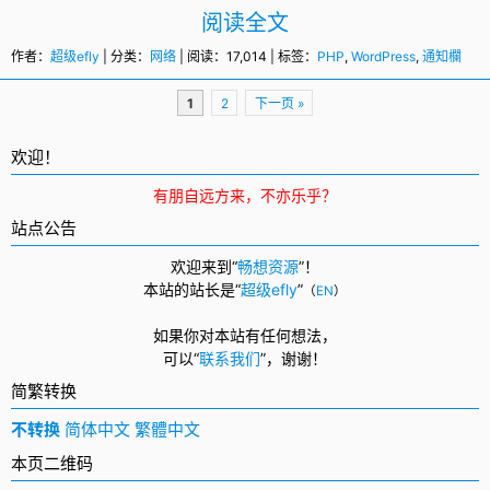
阅读全文
作者：
超级efly
| 分类：
网络
| 阅读：17,014 | 标签：
PHP
,
WordPress
,
通知欄
页
1
2
下一页 »
面
导
欢迎！
航
有朋自远方来，不亦乐乎？
站点公告
欢迎来到“
畅想资源
”！
本站的站长是“
超级efly
”
（
EN
）
如果你对本站有任何想法，
可以
“
联系我们
”，
谢谢！
简繁转换
不转换
简体中文
繁體中文
本页二维码