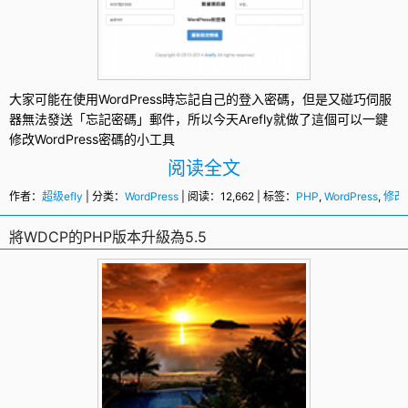
大家可能在使用
WordPress
時忘記自己的登入密碼，但是又碰巧伺服
器無法發送「忘記密碼」郵件，所以今天Arefly就做了這個可以一鍵
修改WordPress密碼
的小工具
阅读全文
作者：
超级efly
| 分类：
WordPress
| 阅读：12,662 | 标签：
PHP
,
WordPress
,
修改W
將WDCP的PHP版本升級為5.5