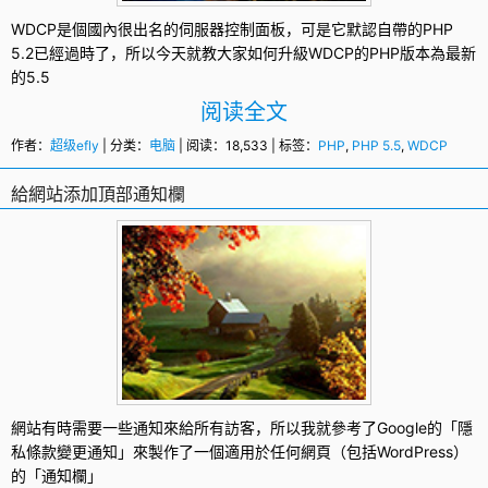
WDCP
是個國內很出名的伺服器控制面板，可是它默認自帶的
PHP
5.2已經過時了，所以今天就教大家如何升級WDCP的PHP版本為最新
的5.5
阅读全文
作者：
超级efly
| 分类：
电脑
| 阅读：18,533 | 标签：
PHP
,
PHP 5.5
,
WDCP
給網站添加頂部通知欄
網站有時需要一些通知來給所有訪客，所以我就參考了Google的「隱
私條款變更通知」來製作了一個適用於任何網頁（包括
WordPress
）
的「
通知欄
」