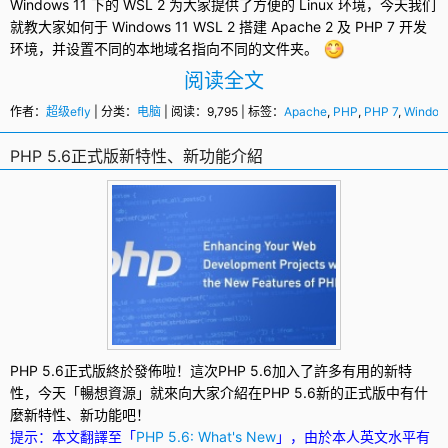
Windows 11
下的
WSL 2
为大家提供了方便的 Linux 环境，今天我们
就教大家如何于
Windows
11
WSL
2 搭建
Apache
2 及
PHP 7
开发
环境，并设置不同的本地域名指向不同的文件夹。
阅读全文
作者：
超级efly
| 分类：
电脑
| 阅读：9,795 | 标签：
Apache
,
PHP
,
PHP 7
,
Window
PHP 5.6正式版新特性、新功能介紹
PHP 5.6
正式版終於發佈啦！這次
PHP
5.6加入了許多有用的新特
性，今天「暢想資源」就來向大家介紹在PHP 5.6新的正式版中有什
麼新特性、新功能吧！
提示：本文翻譯至「
PHP 5.6: What's New
」，由於本人英文水平有