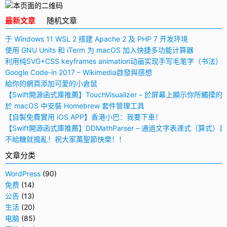
最新文章
随机文章
于 Windows 11 WSL 2 搭建 Apache 2 及 PHP 7 开发环境
使用 GNU Units 和 iTerm 为 macOS 加入快捷多功能计算器
利用纯SVG+CSS keyframes animation动画实现手写毛笔字（书法）
Google Code-in 2017 – Wikimedia啟發與感想
給你的網頁添加可愛的小倉鼠
【Swift開源函式庫推薦】TouchVisualizer – 於屏幕上顯示你所觸摸的
於 macOS 中安裝 Homebrew 套件管理工具
【自製免費實用 iOS APP】香港小巴：我要下車！
【Swift開源函式庫推薦】DDMathParser – 通過文字表達式（算式）
不給糖就搗亂！祝大家萬聖節快樂！！
文章分类
WordPress
(90)
免费
(14)
公告
(13)
生活
(20)
电脑
(85)