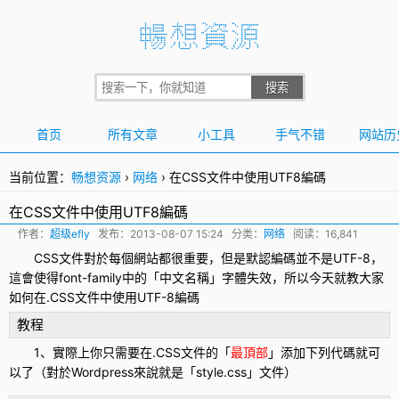
首页
所有文章
小工具
手气不错
网站历
当前位置：
畅想资源
›
网络
›
在CSS文件中使用UTF8編碼
在CSS文件中使用UTF8編碼
作者：
超级efly
发布：
2013-08-07 15:24
分类：
网络
阅读：16,841
CSS
文件對於每個網站都很重要，但是默認編碼並不是
UTF-8
，
這會使得font-family中的「中文名稱」字體失效，所以今天就教大家
如何在.CSS文件中使用UTF-8編碼
教程
1、實際上你只需要在.CSS文件的「
最頂部
」添加下列代碼就可
以了（對於Wordpress來說就是「style.css」文件）