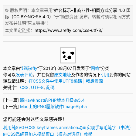
© 版权声明：本文章采用“
姓名标示-非商业性-相同方式分享 4.0 国
际（CC BY-NC-SA 4.0）
”于“
畅想资源
”发布，转载时须以相同方式
发布并注明“
原文链接
”！
本文固定链接：
https://www.arefly.com/css-utf-8/
本文章由“
超级efly
”于2013年08月07日发表于“
网络
”分类
你可以
发表评论
，并在保留
原文地址
及作者的情况下
引用
到你的网站
转载请注明：
在CSS文件中使用UTF8編碼 | 畅想资源
关键字：
CSS
,
UTF-8
,
亂碼
[上一篇]
將Hawkhost的PHP版本升級為5.4
[下一篇]
Mac上的PNG壓縮軟件ImageAlpha
您可能还会对这些文章感兴趣！
利用纯SVG+CSS keyframes animation动画实现手写毛笔字（书法）
純CSS爲網頁加入模態窗口（模态对话框）教學