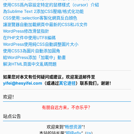
使用CSS爲內容設定特定的鼠標樣式（cursor）介紹
為Sublime Text 2添加CSS壓縮/格式化功能
CSS使用::selection客製化網頁反白顔色
讓瀏覽器自動加載網頁中最新的CSS和JS文件
WordPress修改滑鼠指針
在PHP文件中使用UTF8編碼
WordPress使用純CSS自動調整圖片大小
使用CSS3為圖片自動添加圓角
給WordPress添加「加載中」動畫
解決HTML頁面中文亂碼問題
如果您对本文有任何疑问或建议，欢迎发送邮件至
yifei@hesyifei.com
（或通过
其它途径
）联系我们，谢谢！
欢迎！
有朋自远方来，不亦乐乎？
站点公告
欢迎来到“
畅想资源
”！
本站的站长是“
超级efly
”
（
EN
）