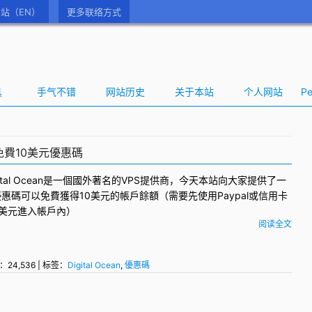
站（EN）
更多联络方式
具
手气不错
网站历史
关于本站
个人网站
Pe
ean免費10美元優惠碼
ital Ocean
是一個國外著名的VPS提供商，今天本站向大家提供了一
優惠碼
可以免費獲得10美元的帳戶餘額（需要先使用Paypal或信用卡
5美元進入帳戶內）
阅读全文
：24,536 | 标签：
Digital Ocean
,
優惠碼