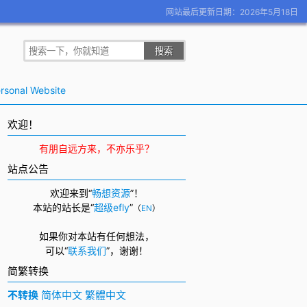
网站最后更新日期：2026年5月18日
rsonal Website
欢迎！
有朋自远方来，不亦乐乎？
站点公告
欢迎来到“
畅想资源
”！
本站的站长是“
超级efly
”
（
EN
）
如果你对本站有任何想法，
可以
“
联系我们
”，
谢谢！
简繁转换
不转换
简体中文
繁體中文