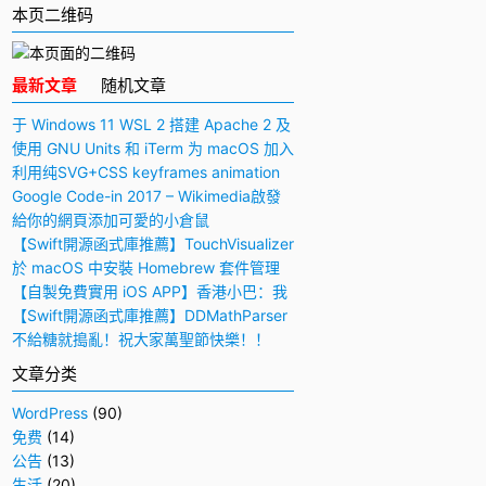
本页二维码
最新文章
随机文章
于 Windows 11 WSL 2 搭建 Apache 2 及
PHP 7 开发环境
使用 GNU Units 和 iTerm 为 macOS 加入
快捷多功能计算器
利用纯SVG+CSS keyframes animation
动画实现手写毛笔字（书法）效果
Google Code-in 2017 – Wikimedia啟發
與感想
給你的網頁添加可愛的小倉鼠
【Swift開源函式庫推薦】TouchVisualizer
– 於屏幕上顯示你所觸摸的位置
於 macOS 中安裝 Homebrew 套件管理
工具
【自製免費實用 iOS APP】香港小巴：我
要下車！
【Swift開源函式庫推薦】DDMathParser
– 通過文字表達式（算式）計算結果
不給糖就搗亂！祝大家萬聖節快樂！！
文章分类
WordPress
(90)
免费
(14)
公告
(13)
生活
(20)