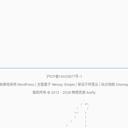
沪ICP备14025677号-1
自豪地采用
WordPress
|
主题基于
Weisay Simple
|
架设于
阿里云
|
站点地图 Sitema
版权所有 © 2012 - 2026
畅想资源 Arefly
                     .  

                    / V\

                  / `  /

                 <<   | 

                 /    | 

               /      | 

             /        | 
