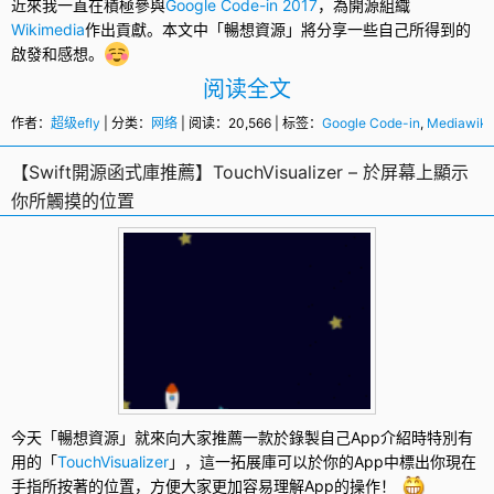
近來我一直在積極參與
Google Code-in 2017
，為
開源
組織
Wikimedia
作出貢獻。本文中「暢想資源」將分享一些自己所得到的
啟發和感想。
阅读全文
作者：
超级efly
| 分类：
网络
| 阅读：20,566 | 标签：
Google Code-in
,
Mediawiki
【Swift開源函式庫推薦】TouchVisualizer – 於屏幕上顯示
你所觸摸的位置
今天「暢想資源」就來向大家推薦一款於錄製自己App介紹時特別有
用的「
TouchVisualizer
」，這一拓展庫可以於你的App中標出你現在
手指所按著的位置，方便大家更加容易理解App的操作！