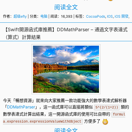
阅读全文
作者：
超级efly
| 分类：
电脑
| 阅读：16,393 | 标签：
CocoaPods
,
IOS
,
iOS 開發
,
S
【Swift開源函式庫推薦】DDMathParser – 通過文字表達式
（算式）計算結果
今天「暢想資源」就來向大家推薦一款功能強大的數學表達式解析器
「
DDMathParser
」，這一
函式庫
可以直接將類似
類的
5^(2/(1+2))
數學表達式計算出結果，這一
開源
函式庫的使用可比自帶的
formul
方便多了
a.expression.expressionValueWithObject
阅读全文