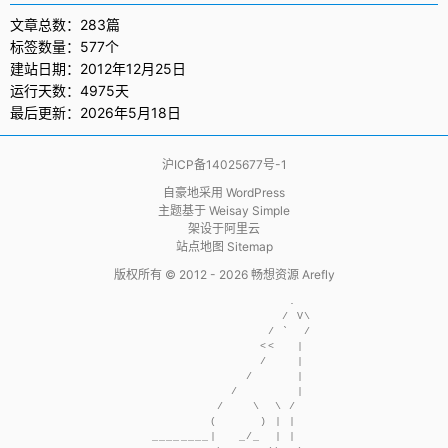
文章总数：283篇
标签数量：577个
建站日期：2012年12月25日
运行天数：4975天
最后更新：2026年5月18日
沪ICP备14025677号-1
自豪地采用
WordPress
主题基于
Weisay Simple
架设于
阿里云
站点地图 Sitemap
版权所有 © 2012 - 2026
畅想资源 Arefly
                     .  

                    / V\

                  / `  /

                 <<   | 

                 /    | 

               /      | 

             /        | 

           /    \  \ /  

          (      ) | |  

  ________|   _/_  | |  
