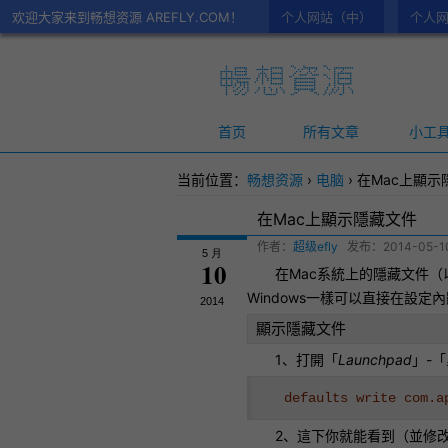
欢迎大家来到畅想资源 AREFLY.COM！
个人网站（中）
个人网
首页
所有文章
小工
当前位置：
畅想资源
›
电脑
›
在Mac上顯示
在Mac上顯示隱藏文件
作者：
超级efly
发布：
2014-05-1
5 月
10
在
Mac
系統上的
隱藏文件
（
Windows一樣可以直接在設
2014
顯示隱藏文件
1、打開「
Launchpad
」-「
defaults write com.a
2、這下你就能看到（並修