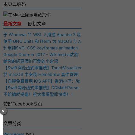
本页二维码
最新文章
随机文章
于 Windows 11 WSL 2 搭建 Apache 2 及
PHP 7 开发环境
使用 GNU Units 和 iTerm 为 macOS 加入
快捷多功能计算器
利用纯SVG+CSS keyframes animation
动画实现手写毛笔字（书法）效果
Google Code-in 2017 – Wikimedia啟發
與感想
給你的網頁添加可愛的小倉鼠
【Swift開源函式庫推薦】TouchVisualizer
– 於屏幕上顯示你所觸摸的位置
於 macOS 中安裝 Homebrew 套件管理
工具
【自製免費實用 iOS APP】香港小巴：我
要下車！
【Swift開源函式庫推薦】DDMathParser
– 通過文字表達式（算式）計算結果
不給糖就搗亂！祝大家萬聖節快樂！！
赞好Facebook专页
×
文章分类
WordPress
(90)