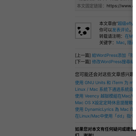
本文固定链接：
https://www.a
本文章由“
超级efly
你可以
发表评论
，
转载请注明：
在Ma
关键字：
Mac
,
隱藏
[上一篇]
給WordPress添加
[下一篇]
修改WordPress搜
您可能还会对这些文章感兴趣
使用 GNU Units 和 iTerm 为 
多功能计算器
Linux / Mac 系統下通過系統自
多個音頻文件教學
使用 Veency 越獄模組在Mac/W
VNC遠程控制已越獄之iOS設備
Mac OS X設定定時休息提醒軟體 B
學
使用 DynamicLyrics 為 Mac i
LRC歌詞顯示功能
在Linux/Mac中使用「dd」指令燒
至USB硬碟
如果您对本文有任何疑问或建议
们，谢谢！