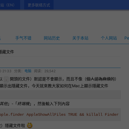
站（EN）
更多联络方式
具
手气不错
网站历史
关于本站
个人网站
Pe
隱藏文件
0 21:33
分类：
电脑
阅读：29,542
以
開頭的文件）默認是不會顯示，而且不像（
個人認為麻煩的
）
.
定內顯示出隱藏文件，今天就來教大家如何在Mac上顯示隱藏文件
其他
」-「
終端機
」，然後輸入下列內容
pple.finder AppleShowAllFiles TRUE && killall Finder
改）隱藏文件啦