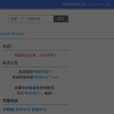
网站最后更新日期：2026年5月18日
rsonal Website
欢迎！
有朋自远方来，不亦乐乎？
站点公告
欢迎来到“
畅想资源
”！
本站的站长是“
超级efly
”
（
EN
）
如果你对本站有任何想法，
可以
“
联系我们
”，
谢谢！
简繁转换
不转换
简体中文
繁體中文