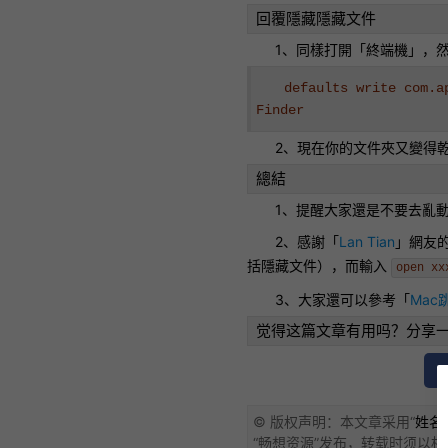
回覆隱藏隱藏文件
1、同樣打開「終端機」，
defaults write com.a
Finder
2、現在你的文件夾又變得
總結
1、提醒大家還是不要去亂
2、感謝「
Lan Tian
」網友
括隱藏文件），而輸入
open xx
3、大家還可以參考「
Ma
觉得这篇文章有用吗？分享
© 版权声明：本文章采用“
姓名标
“
畅想资源
”发布，转载时须以相