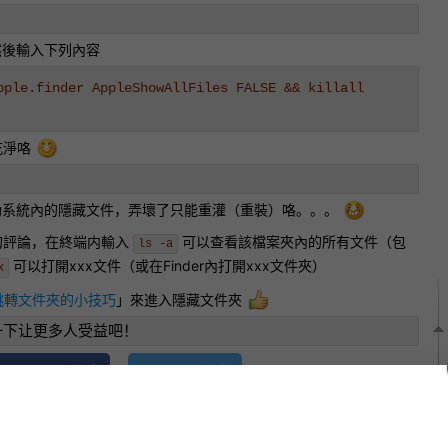
然後輸入下列內容
pple.finder AppleShowAllFiles FALSE && killall
乾淨咯
動系統內的隱藏文件，弄壞了只能重灌（重裝）咯。。。
的評論，在終端内輸入
可以查看該檔案夾內的所有文件（包
ls -a
可以打開xxx文件（或在Finder內打開xxx文件夾）
x
c跳轉文件夾的小技巧
」來進入隱藏文件夾
一下让更多人受益吧！
Facebook分享
Twitter分享
示-非商业性-相同方式分享 4.0 国际（CC BY-NC-SA 4.0）
”于
同方式发布并注明“
原文链接
”！