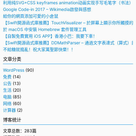
利用纯SVG+CSS keyframes animation动画实现手写毛笔字（书法）
Google Code-in 2017 – Wikimedia啟發與感想
給你的網頁添加可愛的小倉鼠
【Swift開源函式庫推薦】TouchVisualizer – 於屏幕上顯示你所觸摸的
於 macOS 中安裝 Homebrew 套件管理工具
【自製免費實用 iOS APP】香港小巴：我要下車！
【Swift開源函式庫推薦】DDMathParser – 通過文字表達式（算式）
不給糖就搗亂！祝大家萬聖節快樂！！
文章分类
WordPress
(90)
免费
(14)
公告
(13)
生活
(20)
电脑
(85)
网络
(60)
计算器
(2)
博客统计
文章总数：283篇