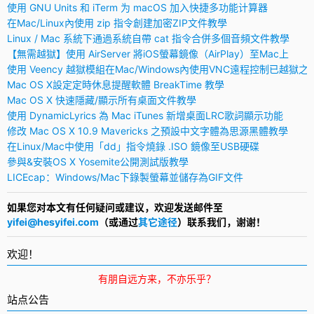
使用 GNU Units 和 iTerm 为 macOS 加入快捷多功能计算器
在Mac/Linux內使用 zip 指令創建加密ZIP文件教學
Linux / Mac 系統下通過系統自帶 cat 指令合併多個音頻文件教學
【無需越獄】使用 AirServer 將iOS螢幕鏡像（AirPlay）至Mac上
使用 Veency 越獄模組在Mac/Windows內使用VNC遠程控制已越獄之
Mac OS X設定定時休息提醒軟體 BreakTime 教學
Mac OS X 快速隱藏/顯示所有桌面文件教學
使用 DynamicLyrics 為 Mac iTunes 新增桌面LRC歌詞顯示功能
修改 Mac OS X 10.9 Mavericks 之預設中文字體為思源黑體教學
在Linux/Mac中使用「dd」指令燒錄 .ISO 鏡像至USB硬碟
參與&安裝OS X Yosemite公開測試版教學
LICEcap：Windows/Mac下錄製螢幕並儲存為GIF文件
如果您对本文有任何疑问或建议，欢迎发送邮件至
yifei@hesyifei.com
（或通过
其它途径
）联系我们，谢谢！
欢迎！
有朋自远方来，不亦乐乎？
站点公告