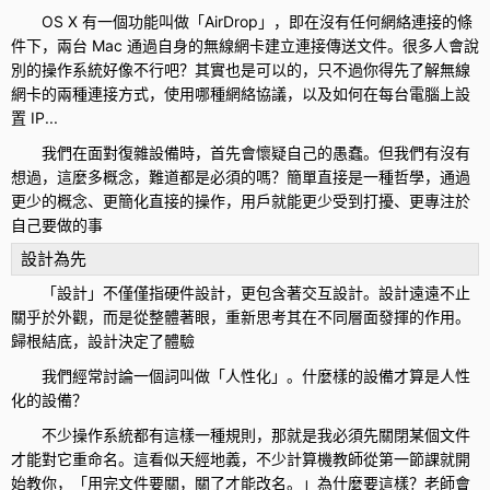
OS X 有一個功能叫做「AirDrop」，即在沒有任何網絡連接的條
件下，兩台 Mac 通過自身的無線網卡建立連接傳送文件。很多人會說
別的操作系統好像不行吧？其實也是可以的，只不過你得先了解無線
網卡的兩種連接方式，使用哪種網絡協議，以及如何在每台電腦上設
置 IP...
我們在面對復雜設備時，首先會懷疑自己的愚蠢。但我們有沒有
想過，這麼多概念，難道都是必須的嗎？簡單直接是一種哲學，通過
更少的概念、更簡化直接的操作，用戶就能更少受到打擾、更專注於
自己要做的事
設計為先
「設計」不僅僅指硬件設計，更包含著交互設計。設計遠遠不止
關乎於外觀，而是從整體著眼，重新思考其在不同層面發揮的作用。
歸根結底，設計決定了體驗
我們經常討論一個詞叫做「人性化」。什麼樣的設備才算是人性
化的設備？
不少操作系統都有這樣一種規則，那就是我必須先關閉某個文件
才能對它重命名。這看似天經地義，不少計算機教師從第一節課就開
始教你，「用完文件要關，關了才能改名。」為什麼要這樣？老師會