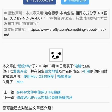
Facebook分享
Twitter分享
© 版权声明：本文章采用“
姓名标示-非商业性-相同方式分享 4.0 国
际（CC BY-NC-SA 4.0）
”于“
畅想资源
”发布，转载时须以相同方式
发布并注明“
原文链接
”！
本文固定链接：
https://www.arefly.com/something-about-mac-
os/
本文章由“
超级efly
”于2013年08月10日发表于“
电脑
”分类
你可以
发表评论
，并在保留
原文地址
及作者的情况下
引用
到你的网站
转载请注明：
使用Mac OS的感受 | 畅想资源
关键字：
Mac
[上一篇]
在PHP文件中使用UTF8編碼
[下一篇]
修改WordPress控制台頁腳版權信息
您可能还会对这些文章感兴趣！