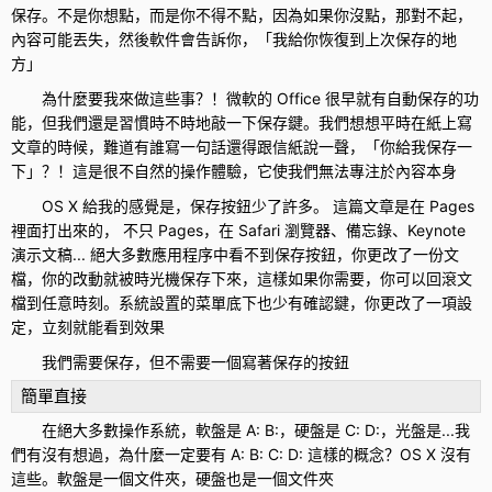
保存。不是你想點，而是你不得不點，因為如果你沒點，那對不起，
內容可能丟失，然後軟件會告訴你，「我給你恢復到上次保存的地
方」
為什麼要我來做這些事？！微軟的 Office 很早就有自動保存的功
能，但我們還是習慣時不時地敲一下保存鍵。我們想想平時在紙上寫
文章的時候，難道有誰寫一句話還得跟信紙說一聲，「你給我保存一
下」？！這是很不自然的操作體驗，它使我們無法專注於內容本身
OS X 給我的感覺是，保存按鈕少了許多。 這篇文章是在 Pages
裡面打出來的， 不只 Pages，在 Safari 瀏覽器、備忘錄、Keynote
演示文稿... 絕大多數應用程序中看不到保存按鈕，你更改了一份文
檔，你的改動就被時光機保存下來，這樣如果你需要，你可以回滾文
檔到任意時刻。系統設置的菜單底下也少有確認鍵，你更改了一項設
定，立刻就能看到效果
我們需要保存，但不需要一個寫著保存的按鈕
簡單直接
在絕大多數操作系統，軟盤是 A: B:，硬盤是 C: D:，光盤是...我
們有沒有想過，為什麼一定要有 A: B: C: D: 這樣的概念？OS X 沒有
這些。軟盤是一個文件夾，硬盤也是一個文件夾