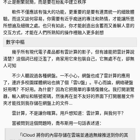
不止是刪繁就簡，而是要在紛亂中建立秩序
軟件不僅應該有強大的功能，更重要的是要有連貫統一的細致體
驗。而這又談何容易，你需要有近乎痴迷的專注和熱情，才能讓所思
所想遍及細微之處。也只有如此，你才能創造出含蓄而又善解人意的
交互方式，才能在人們所熟知的操作裡融入更多創想
數字中樞
幾乎所有現代電子產品都有雲計算的影子，但有誰能把雲計算說
清楚？這個詞已經泛濫了，商家用它來包裝自己，它無處不在，卻無
人可知
不少人聽說過各種網盤。一不小心，網盤也成了雲計算的應用
了，連許多校園媒體網站也搞了個「雲U盤」。平心而論，網絡硬盤
好用嗎？不好用。為什麼？因為它把簡單的事情復雜化。我打開瀏覽
器，輸入網址和賬號密碼，然後再在並不友好的界面下打開層層文件
夾才能找到我存儲在網盤上的文件...
雲計算，不是讓你瞎算。用戶想知道：雲計算，與我何干？
當被問到這個問題時，喬布斯用一句話表述道：
「iCloud 將你的內容存儲在雲端並通過無線推送到你的其