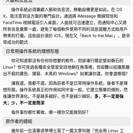
人脈和信息流
操作系統必須兼顧人脈和信息流，移動設備更是如此。在 OS
X，我注意到這方面的專門設計。通過將 iMessage 無線短信和
FaceTime 視頻電話引入桌面，人脈就可迅速建立，而通知中心又將
所有信息彙聚一處，避免了每個軟件使用不同的消息提醒方式給用戶
帶來的打擾。這些設計源於 iOS，現在又「Back to the Mac」，是非
常成功的範式
日常用操作系統的理想形態
你可知道那沒有任何你想要的軟件，但卻運行穩定堅如磐石的
Linux？你可見過各種安全管家安詳地躺在角落裡，但卻難以抵擋那層
出不窮的廣告、彈窗、木馬的 Windows？如果讓你選，你會選哪個？
讓我選，我都不選。因為前者不是日常用操作系統，後者不是理
想形態。操作系統真正的作用如同宇宙一般，它建立簡單的規則，然
後讓世界演化。不是越多越好，也不是越少越好。
多，不一定是強
大；少，不一定是簡潔
每件事你都忙著做，哪一樣你又能做到好？
原作者的總結
幾年前一位清華退學博士寫了一篇文章叫做『完全用 Linux 工