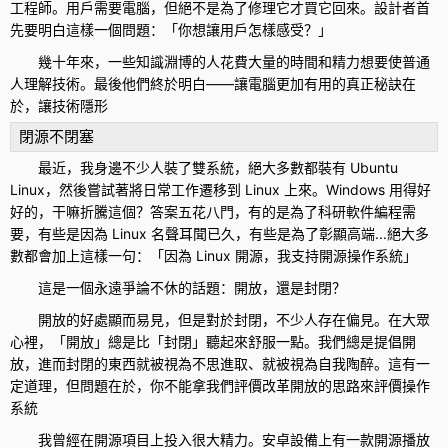
工程師。用戶需要電腦，但絕不是為了修理它才買它回來。設計者首
先要明白這樣一個問題：「你想讓用戶怎樣感受？」
幾十年來，一些知識淵博的人花費大量的時間和精力想要使普通
人理解技術。最後他們終於明白——讓電腦更加有用的真正秘訣在
於，讓技術隱形
閉源不閉塞
最近，我身邊不少人裝了雙系統，絕大多數都裝有 Ubuntu
Linux，然後嘗試著將日常工作遷移到 Linux 上來。Windows 用得好
好的，干嘛折騰這個？答案五花八門，有的是為了科研軟件編程需
要，有些是因為 Linux 名聲耳聞已久，有些是為了彰顯高端...絕大多
數都會加上這樣一句：「因為 Linux 開源，我支持開源操作系統」
這是一個永遠爭論不休的話題：開放，還是封閉？
開放的好處顯而易見，但是對於封閉，不少人存在偏見。在大眾
心裡，「開放」總是比「封閉」聽起來舒服一點。我們總是提倡開
放，進而封閉的東西就被視為不思進取、就被視為自我陶醉。這有一
定道理，但問題在於，你不能拿我們評價改革開放的思路來評價操作
系統
我曾經在開源項目上投入很大精力。安卓設備上有一款開源播放