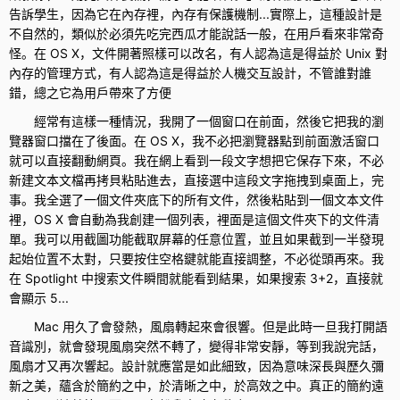
告訴學生，因為它在內存裡，內存有保護機制...實際上，這種設計是
不自然的，類似於必須先吃完西瓜才能說話一般，在用戶看來非常奇
怪。在 OS X，文件開著照樣可以改名，有人認為這是得益於 Unix 對
內存的管理方式，有人認為這是得益於人機交互設計，不管誰對誰
錯，總之它為用戶帶來了方便
經常有這樣一種情況，我開了一個窗口在前面，然後它把我的瀏
覽器窗口擋在了後面。在 OS X，我不必把瀏覽器點到前面激活窗口
就可以直接翻動網頁。我在網上看到一段文字想把它保存下來，不必
新建文本文檔再拷貝粘貼進去，直接選中這段文字拖拽到桌面上，完
事。我全選了一個文件夾底下的所有文件，然後粘貼到一個文本文件
裡，OS X 會自動為我創建一個列表，裡面是這個文件夾下的文件清
單。我可以用截圖功能截取屏幕的任意位置，並且如果截到一半發現
起始位置不太對，只要按住空格鍵就能直接調整，不必從頭再來。我
在 Spotlight 中搜索文件瞬間就能看到結果，如果搜索 3+2，直接就
會顯示 5...
Mac 用久了會發熱，風扇轉起來會很響。但是此時一旦我打開語
音識別，就會發現風扇突然不轉了，變得非常安靜，等到我說完話，
風扇才又再次響起。設計就應當是如此細致，因為意味深長與歷久彌
新之美，蘊含於簡約之中，於清晰之中，於高效之中。真正的簡約遠