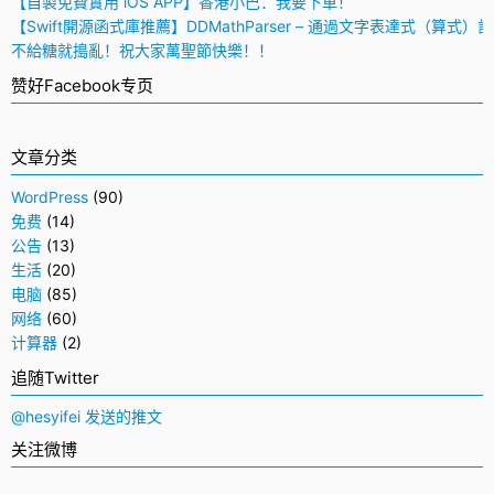
【自製免費實用 iOS APP】香港小巴：我要下車！
【Swift開源函式庫推薦】DDMathParser – 通過文字表達式（算式）
不給糖就搗亂！祝大家萬聖節快樂！！
赞好Facebook专页
文章分类
WordPress
(90)
免费
(14)
公告
(13)
生活
(20)
电脑
(85)
网络
(60)
计算器
(2)
追随Twitter
@hesyifei 发送的推文
关注微博