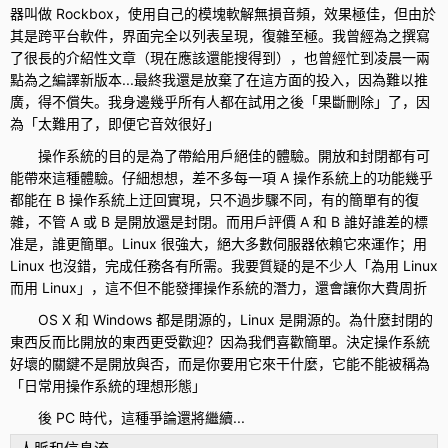
器叫做 Rockbox，使用自己的模塊軟解無損音頻，效果極佳，但由於
其是跨平台軟件，界面完全以列表呈現，復雜至極。我曾經為之撰寫
了很長的介紹性文章（現在應該還能搜得到），也曾經忙到凌晨一兩
點為之編譯新版本...最終我還是放棄了在這方面的投入，因為難以推
廣，得不償失。我身邊幾乎所有人都在試用之後「果斷刪除」了，因
為「太難用了，即便它音效很好」
操作系統的目的是為了帶給用戶絕佳的體驗。開放和封閉都有可
能帶來這種體驗。仔細想想，差不多每一項 A 操作系統上的功能幾乎
都能在 B 操作系統上迂回實現，只不過步驟不同，有的簡單有的復
雜，不管 A 或 B 是開放還是封閉。而用戶評價 A 和 B 誰好誰差的標
准是，誰更簡單。Linux 很強大，絕大多數伺服器依賴它來運作；用
Linux 也沒錯，完成任務各有所需。我要質疑的是不少人「為用 Linux
而用 Linux」，這不但不能發揮操作系統的潛力，還會讓你大費周折
OS X 和 Windows 都是閉源的，Linux 是開源的。為什麼封閉的
東西反而比開放的東西更受歡迎？因為我們喜歡簡單。決定操作系統
好壞的關鍵不是開放與否，而是你要用它來干什麼，它能不能被稱為
「日常用操作系統的理想形態」
後 PC 時代，這種爭論還將繼續...