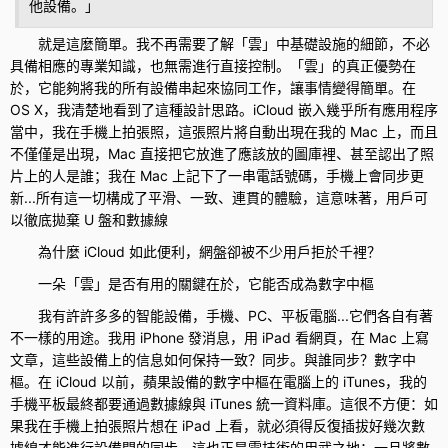
他設備。」
就是這麼簡單。我不再需要了解「雲」中基礎設施的細節，不必
具備相應的專業知識，也無需進行直接控制。「雲」的真正優勢在
於，它能夠將我的所有設備串起來協同工作，讓事情變得簡單。在
OS X，我清楚地看到了這種設計思路。iCloud 嵌入幾乎所有應用程序
當中，我在手機上拍張照，這張照片將自動出現在我的 Mac 上，而且
不僅僅是出現，Mac 直接把它放進了應該放的圖庫裡、甚至認出了照
片上的人是誰；我在 Mac 上記下了一串電話號碼，手機上會同步更
新...所有這一切構成了平滑、一致、連貫的體驗，這意味著，用戶可
以徹底拋棄 U 盤和數據線
為什麼 iCloud 如此便利，網盤卻被不少用戶拒於千裡？
一朵「雲」是否有用的關鍵在於，它能否成為數字中樞
我有許許多多的智能設備，手機、PC、平板電腦...它們各自有著
不一樣的用途。我用 iPhone 發消息，用 iPad 看網頁，在 Mac 上寫
文章，這些設備上的信息如何保持一致？同步。與誰同步？數字中
樞。在 iCloud 以前，蘋果設備的數字中樞在電腦上的 iTunes，我的
手機平板最終都要通過數據線與 iTunes 統一資料庫。這很不方便：如
果我在手機上拍張照片想在 iPad 上看，就必須得反復插拔好幾次數
據線才能進行設備間的同步。這也正是雲技術的用武之地：一旦將數