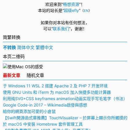
欢迎来到“
畅想资源
”！
本站的站长是“
超级efly
”
（
EN
）
如果你对本站有任何想法，
可以
“
联系我们
”，
谢谢！
简繁转换
不转换
简体中文
繁體中文
本页二维码
最新文章
随机文章
于 Windows 11 WSL 2 搭建 Apache 2 及 PHP 7 开发环境
使用 GNU Units 和 iTerm 为 macOS 加入快捷多功能计算器
利用纯SVG+CSS keyframes animation动画实现手写毛笔字（书法）
Google Code-in 2017 – Wikimedia啟發與感想
給你的網頁添加可愛的小倉鼠
【Swift開源函式庫推薦】TouchVisualizer – 於屏幕上顯示你所觸摸的
於 macOS 中安裝 Homebrew 套件管理工具