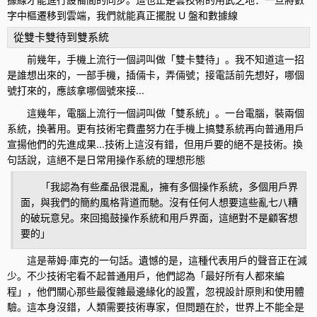
字中樞遷移到雲端，我們就能真正擺脫 U 盤和數據線
從雙卡雙待到雙系統
前幾年，手機上流行一個詞叫做「雙卡雙待」。我不知道這一招
是誰想出來的，一部手機，插倆卡，弄倆號；接電話前先想好，哪個
號打來的，應該拿哪個號來接...
這幾年，電腦上流行一個詞叫做「雙系統」。一台電腦，裝兩個
系統，換著用。更有技術宅費盡努力在手機上搞雙系統再向普通用戶
宣揚他們的先進成果...技術上這沒有錯，但用戶要的絕不是技術。換
句話說，這絕不是日常用操作系統的理想形態
「我認為有些產品很混亂，擁有多個操作系統，多個用戶界
面，與我們的簡約風格背道而馳。沒有任何人想要這些亂七八糟
的破玩意兒。來回搗鼓操作系統和用戶界面，這絕對不是顧客想
要的」
這是蒂姆·庫克的一句話。遺憾的是，這種代表用戶的聲音正在減
少。不少技術宅看不起普通用戶，他們認為「最好所有人都來編
程」，他們關心那些最復雜最邊緣化的設置，忽視設計原則和使用體
驗。這本身沒錯，人類需要技術專家，但問題在於，世界上不能全是