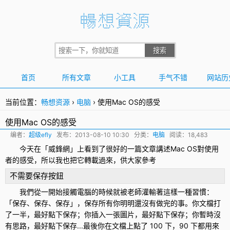
首页
所有文章
小工具
手气不错
网站历
当前位置：
畅想资源
›
电脑
›
使用Mac OS的感受
使用Mac OS的感受
编者：
超级efly
发布：
2013-08-10 10:30
分类：
电脑
阅读：18,483
今天在「威鋒網」上看到了很好的一篇文章講述
Mac
OS對使用
者的感受，所以我也把它轉載過來，供大家參考
不需要保存按鈕
我們從一開始接觸電腦的時候就被老師灌輸著這樣一種習慣：
「保存、保存、保存」，保存所有你明明還沒有做完的事。你文檔打
了一半，最好點下保存；你插入一張圖片，最好點下保存；你暫時沒
有思路，最好點下保存...最後你在文檔上點了 100 下，90 下都用來