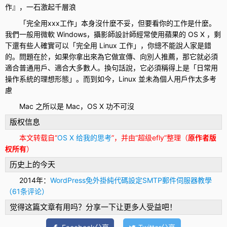
作』，一石激起千層浪
「完全用xxx工作」本身沒什麼不妥，但要看你的工作是什麼。
我們一般用微軟 Windows，攝影師設計師經常使用蘋果的 OS X ，剩
下還有些人確實可以「完全用 Linux 工作」，你總不能說人家是錯
的。問題在於，如果你拿出來為它做宣傳、向別人推薦，那它就必須
適合普通用戶、適合大多數人。換句話說，它必須稱得上是「日常用
操作系統的理想形態」。而到如今，Linux 並未為個人用戶作太多考
慮
Mac 之所以是 Mac，OS X 功不可沒
版权信息
本文转载自“
OS X 给我的思考
”，并由“超级efly”整理（
原作者版
权所有
）
历史上的今天
2014年：
WordPress免外掛純代碼設定SMTP郵件伺服器教學
（61条评论）
觉得这篇文章有用吗？分享一下让更多人受益吧！